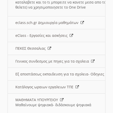
καταλαβετε και το τι μπορειτε να κανετε μεσα απο το σχο
θελετε) να χρησιμοποιησετε το One Drive
eclass.sch.gr Δημιουργία μαθημάτων
eClass - Εργασίες και ασκήσεις
ΠΕΚΕΣ Θεσσαλιας
Γενικος συνδεσμος με πηγες για τα σχολεια
Εξ αποστάσεως εκπαιδευση για τα σχολεια- Οδηγιες
Κατάλογος ωραιων εργαλειων ΤΠΕ
ΜΑΘΗΜΑΤΑ ΥΠΟΥΡΓΕΙΟΥ
Μαθαίνουμε ψηφιακά- διδάσκουμε ψηφιακά