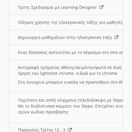
Τριτη: Σχεδιασμοι με Learning Designer
Οδηγιες χρησης της ηλεκτρονικής τάξης για μαθητές
Δημιουργια μαθημάτων στην ηλεκτρονικη ταξη
Ενας δασκαλος αστειεύται με το πέρασμα στο απο αποσ
Αντιγραφή τμήματος οθόνης/κειμένου/φωτό σε δική σας
Χρηση του lightshot chrome. ειδικά για το chrome
Στη συνεχεια μπορουν ευκολα να προστεθουν στο Word 
Ταχύτατη και απλή σύγχρονη τηλεδιάσκεψη με Skype
Με το διαδικτυακο κομματι του Skype. Επιτρέπει συνδε
εχουν κωδικο προσβασης
Παρουσίες Τρίτης 12 - 3