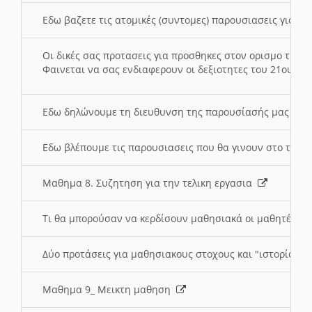
Εδω βαζετε τις ατομικές (συντομες) παρουσιασεις για κ
Οι δικές σας προτασεις για προσθηκες στον ορισμο της
Φαινεται να σας ενδιαφερουν οι δεξιοτητες του 21ου αι
Εδω δηλώνουμε τη διευθυνση της παρουσίασής μας στ
Εδω βλέπουμε τις παρουσιασεις που θα γινουν στο τμη
Μαθημα 8. Συζητηση για την τελικη εργασια
Τι θα μπορούσαν να κερδίσουν μαθησιακά οι μαθητές/τρ
Δύο προτάσεις για μαθησιακους στοχους και "ιστορία" μ
Μαθημα 9_ Μεικτη μαθηση