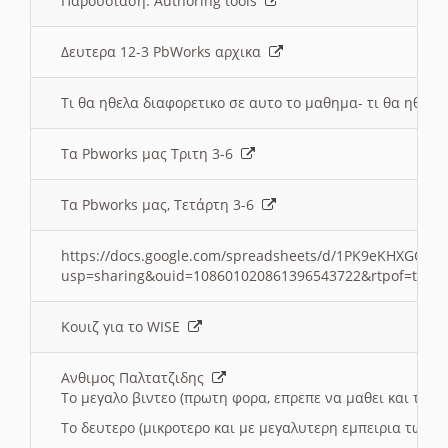
Παρουσιαση: Authoring tools
Δευτερα 12-3 PbWorks αρχικα
Τι θα ηθελα διαφορετικο σε αυτο το μαθημα- τι θα ηθελα
Τα Pbworks μας Τριτη 3-6
Τα Pbworks μας, Τετάρτη 3-6
https://docs.google.com/spreadsheets/d/1PK9eKHXGOJLZ
usp=sharing&ouid=108601020861396543722&rtpof=true
Κουιζ για το WISE
Ανθιμος Παλτατζιδης
Το μεγαλο βιντεο (πρωτη φορα, επρεπε να μαθει και το C
Το δευτερο (μικροτερο και με μεγαλυτερη εμπειρια τωρα)