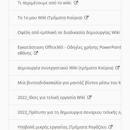
Τι περιμένουμε από το wiki;
Το 1ο μου Wiki (Τμήματα Κούρια)
Οφέλη από εμπλοκή σε διαδικασία δημιουργίας Wiki (Τ
Εγκατάσταση Office365 - Οδηγίες χρήσης PowerPoint γι
οθόνης
Δημιουργία συνεργατικού Wiki (τμήματα Κούρια)
Μια βιντεοδιδασκαλία για μοντάζ βίντεο μέσω του kden
2022_Ιδεες για τελική εργασία Wiki
2022_Πρότυπο για τη δημιουργια σεναριου τελικής εργα
Υποβολή μικρής εργασίας (Τμήματα Ραγάζου)