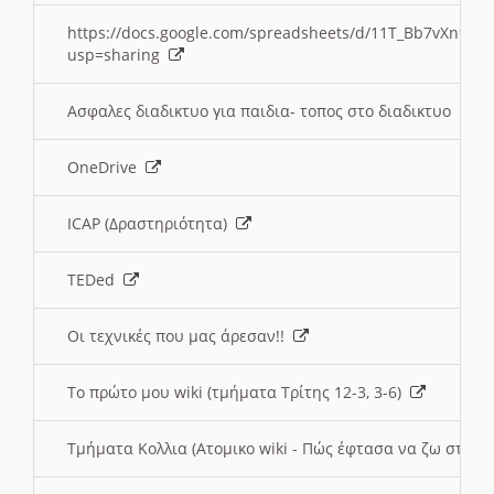
https://docs.google.com/spreadsheets/d/11T_Bb7vXn9
usp=sharing
Ασφαλες διαδικτυο για παιδια- τοπος στο διαδικτυο
OneDrive
ICAP (Δραστηριότητα)
TEDed
Οι τεχνικές που μας άρεσαν!!
Το πρώτο μου wiki (τμήματα Τρίτης 12-3, 3-6)
Τμήματα Κολλια (Ατομικο wiki - Πώς έφτασα να ζω στην 