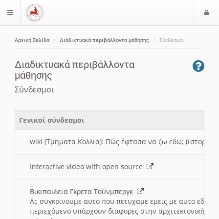
Ε
$langMenu
ί
Αρχική Σελίδα
Διαδικτυακά περιβάλλοντα μάθησης
Σύνδεσμοι
ο
ζήτηση
δ
Διαδικτυακά περιβάλλοντα
ο
μάθησης
ς
Σύνδεσμοι
Γενικοί σύνδεσμοι
wiki (Τμηματα Κολλια): Πώς έφτασα να ζω εδω; (ιστορια)
Interactive video with open source
Βικιπαιδεια Γκρετα Τούνμπεργκ
Ας συγκρινουμε αυτο που πετυχαμε εμεις με αυτο εδω το
περιεχόμενο υπάρχουν διαφορες στην αρχιτεκτονική της