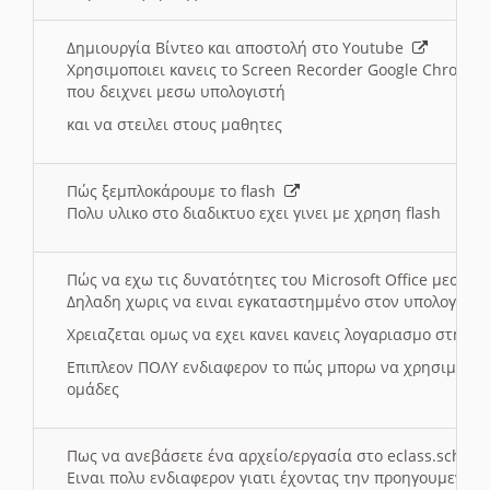
Δημιουργία Βίντεο και αποστολή στο Youtube
Χρησιμοποιει κανεις το Screen Recorder Google Chrome γ
που δειχνει μεσω υπολογιστή
και να στειλει στους μαθητες
Πώς ξεμπλοκάρουμε το flash
Πολυ υλικο στο διαδικτυο εχει γινει με χρηση flash
Πώς να εχω τις δυνατότητες του Microsoft Office μεσω 
Δηλαδη χωρις να ειναι εγκαταστημμένο στον υπολογιστή
Χρειαζεται ομως να εχει κανει κανεις λογαριασμο στη Mic
Επιπλεον ΠΟΛΥ ενδιαφερον το πώς μπορω να χρησιμοποι
ομάδες
Πως να ανεβάσετε ένα αρχείο/εργασία στο eclass.sch.gr
Ειναι πολυ ενδιαφερον γιατι έχοντας την προηγουμενη γ