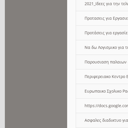
2021_Ιδεες για την τε
Προτασεις για Εργασι
Προτάσεις για εργασ
Να δω Λογισμικο για 
Παρουσιαση παλαιων 
Περιφερειακο Κεντρο
Ευρωπαικο Σχολικο 
https://docs.google
Ασφαλες διαδικτυο γι