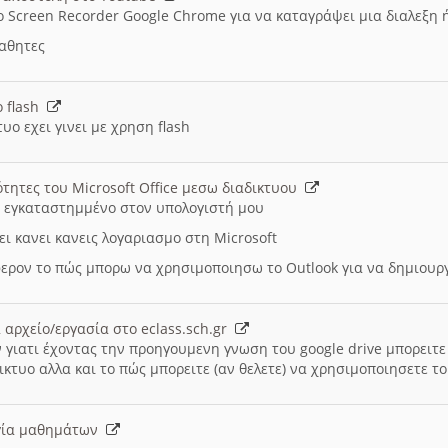
ο Screen Recorder Google Chrome για να καταγράψει μια διαλεξη 
μαθητες
ο flash
υο εχει γινει με χρηση flash
ότητες του Microsoft Office μεσω διαδικτυου
ι εγκαταστημμένο στον υπολογιστή μου
ει κανει κανεις λογαριασμο στη Microsoft
ερον το πώς μπορω να χρησιμοποιησω το Outlook για να δημιου
 αρχείο/εργασία στο eclass.sch.gr
 γιατι έχοντας την προηγουμενη γνωση του google drive μπορειτε 
ικτυο αλλα και το πώς μπορειτε (αν θελετε) να χρησιμοποιησετε το
υργία μαθημάτων