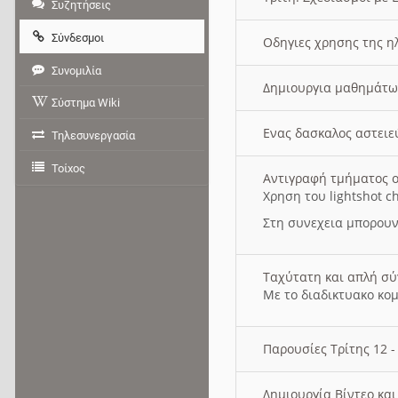
Συζητήσεις
Σύνδεσμοι
Οδηγιες χρησης της η
Συνομιλία
Δημιουργια μαθημάτω
Σύστημα Wiki
Ενας δασκαλος αστει
Τηλεσυνεργασία
Τοίχος
Αντιγραφή τμήματος ο
Χρηση του lightshot c
Στη συνεχεια μπορουν
Ταχύτατη και απλή σ
Με το διαδικτυακο κο
Παρουσίες Τρίτης 12 
Δημιουργία Βίντεο κα