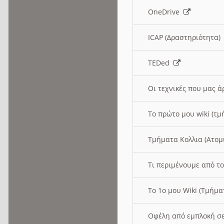
OneDrive
ICAP (Δραστηριότητα
TEDed
Οι τεχνικές που μας 
Το πρώτο μου wiki (τμ
Τμήματα Κολλια (Ατομ
Τι περιμένουμε από το
Το 1ο μου Wiki (Τμήμ
Οφέλη από εμπλοκή σε