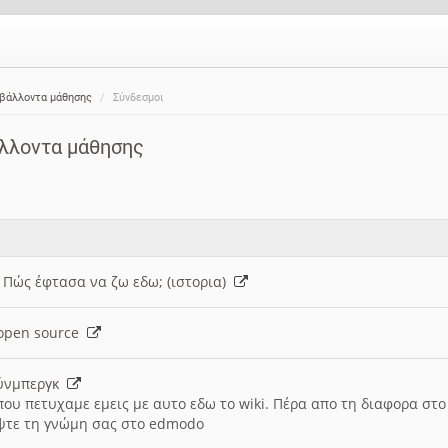
ιβάλλοντα μάθησης
Σύνδεσμοι
άλλοντα μάθησης
: Πώς έφτασα να ζω εδω; (ιστορια)
h open source
ούνμπεργκ
που πετυχαμε εμεις με αυτο εδω το wiki. Πέρα απο τη διαφορα στ
ψτε τη γνώμη σας στο edmodo