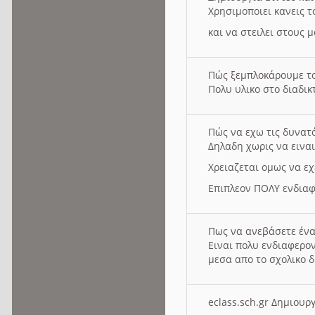
Χρησιμοποιει κανεις τ
και να στειλει στους 
Πώς ξεμπλοκάρουμε τ
Πολυ υλικο στο διαδικτ
Πώς να εχω τις δυνατ
Δηλαδη χωρις να εινα
Χρειαζεται ομως να εχ
Επιπλεον ΠΟΛΥ ενδιαφ
Πως να ανεβάσετε ένα
Ειναι πολυ ενδιαφερον
μεσα απο το σχολικο δ
eclass.sch.gr Δημιο