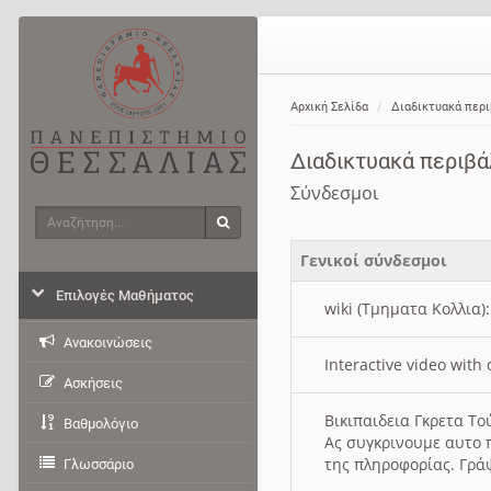
Αρχική Σελίδα
Διαδικτυακά περ
Διαδικτυακά περιβ
Σύνδεσμοι
Αναζήτηση
Αναζήτηση
Γενικοί σύνδεσμοι
Επιλογές Μαθήματος
wiki (Τμηματα Κολλια)
Ανακοινώσεις
Interactive video wit
Ασκήσεις
Βικιπαιδεια Γκρετα Τ
Βαθμολόγιο
Ας συγκρινουμε αυτο 
της πληροφορίας. Γρά
Γλωσσάριο