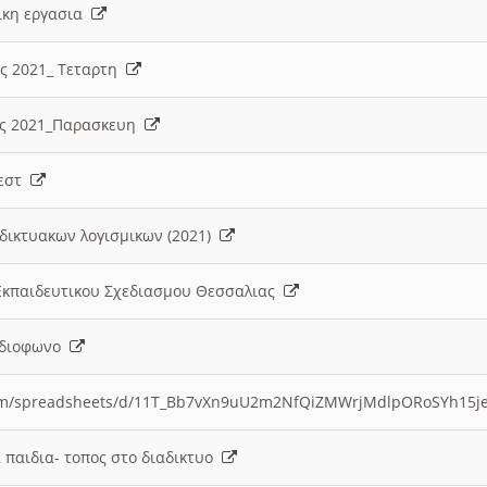
λικη εργασια
ες 2021_ Τεταρτη
ίες 2021_Παρασκευη
τεστ
δικτυακων λογισμικων (2021)
 Εκπαιδευτικου Σχεδιασμου Θεσσαλιας
Ραδιοφωνο
.com/spreadsheets/d/11T_Bb7vXn9uU2m2NfQiZMWrjMdlpORoSYh15j
α παιδια- τοπος στο διαδικτυο