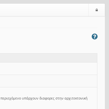
Ε
ί
σ
ο
δ
ο
ς
ο περιεχόμενο υπάρχουν διαφορες στην αρχιτεκτονική