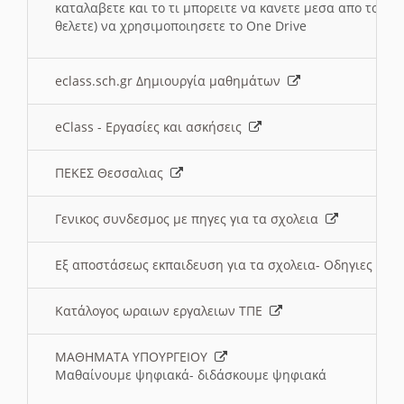
καταλαβετε και το τι μπορειτε να κανετε μεσα απο το σχο
θελετε) να χρησιμοποιησετε το One Drive
eclass.sch.gr Δημιουργία μαθημάτων
eClass - Εργασίες και ασκήσεις
ΠΕΚΕΣ Θεσσαλιας
Γενικος συνδεσμος με πηγες για τα σχολεια
Εξ αποστάσεως εκπαιδευση για τα σχολεια- Οδηγιες
Κατάλογος ωραιων εργαλειων ΤΠΕ
ΜΑΘΗΜΑΤΑ ΥΠΟΥΡΓΕΙΟΥ
Μαθαίνουμε ψηφιακά- διδάσκουμε ψηφιακά