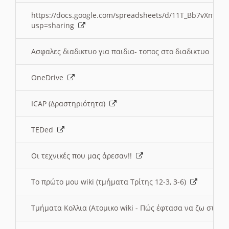
https://docs.google.com/spreadsheets/d/11T_Bb7vXn9
usp=sharing
Ασφαλες διαδικτυο για παιδια- τοπος στο διαδικτυο
OneDrive
ICAP (Δραστηριότητα)
TEDed
Οι τεχνικές που μας άρεσαν!!
Το πρώτο μου wiki (τμήματα Τρίτης 12-3, 3-6)
Τμήματα Κολλια (Ατομικο wiki - Πώς έφτασα να ζω στην 