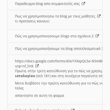
Παραδειγμα blog απο συμφοιτητές σας
Πως να χρησιμοποιησω το blog με τους μαθητες
τι προτασεις κανουν;
Πώς να χρησιμοποιησουμε blogs στα σχολεια 2
Πώς να χρησιμοποιήσουμε τα blog αποτελεσματικά 3
https://docs.google.com/forms/d/e/1FAIpQLSe-NSmBI-x
usp=sf_link
Πρωτα, στην τριτη κατεύθυνση για το πώς να χρησιμοποι
ιστολογίου
(σελ 181) και στη συνέχεια πηγαίνετε στο
Συ
Μετα διαβάστε την πρώτη κατεύθυνση για το πώς να χρη
τελος
απαντηστε σε αυτη τη φορμα