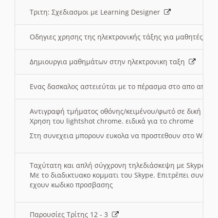
Τριτη: Σχεδιασμοι με Learning Designer
Οδηγιες χρησης της ηλεκτρονικής τάξης για μαθητές
Δημιουργια μαθημάτων στην ηλεκτρονικη ταξη
Ενας δασκαλος αστειεύται με το πέρασμα στο απο αποσ
Αντιγραφή τμήματος οθόνης/κειμένου/φωτό σε δική σας
Χρηση του lightshot chrome. ειδικά για το chrome
Στη συνεχεια μπορουν ευκολα να προστεθουν στο Word 
Ταχύτατη και απλή σύγχρονη τηλεδιάσκεψη με Skype
Με το διαδικτυακο κομματι του Skype. Επιτρέπει συνδε
εχουν κωδικο προσβασης
Παρουσίες Τρίτης 12 - 3