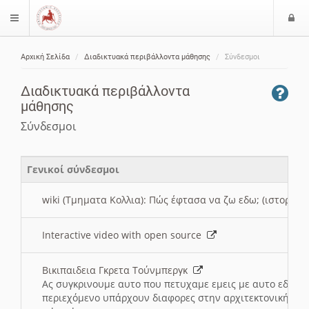
Ε
$langMenu
ί
Αρχική Σελίδα
Διαδικτυακά περιβάλλοντα μάθησης
Σύνδεσμοι
ο
ζήτηση
δ
Διαδικτυακά περιβάλλοντα
ο
μάθησης
ς
Σύνδεσμοι
Γενικοί σύνδεσμοι
wiki (Τμηματα Κολλια): Πώς έφτασα να ζω εδω; (ιστορια)
Interactive video with open source
Βικιπαιδεια Γκρετα Τούνμπεργκ
Ας συγκρινουμε αυτο που πετυχαμε εμεις με αυτο εδω το
περιεχόμενο υπάρχουν διαφορες στην αρχιτεκτονική της