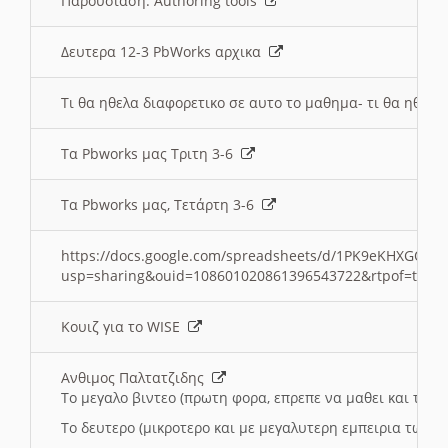
Παρουσιαση: Authoring tools
Δευτερα 12-3 PbWorks αρχικα
Τι θα ηθελα διαφορετικο σε αυτο το μαθημα- τι θα ηθελα
Τα Pbworks μας Τριτη 3-6
Τα Pbworks μας, Τετάρτη 3-6
https://docs.google.com/spreadsheets/d/1PK9eKHXGOJLZ
usp=sharing&ouid=108601020861396543722&rtpof=true
Κουιζ για το WISE
Ανθιμος Παλτατζιδης
Το μεγαλο βιντεο (πρωτη φορα, επρεπε να μαθει και το C
Το δευτερο (μικροτερο και με μεγαλυτερη εμπειρια τωρα)