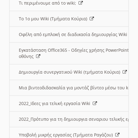
Τι περιμένουμε από το wiki;
Το 1ο μου Wiki (Τμήματα Κούρια)
Οφέλη από εμπλοκή σε διαδικασία δημιουργίας Wiki (Τ
Εγκατάσταση Office365 - Οδηγίες χρήσης PowerPoint γι
οθόνης
Δημιουργία συνεργατικού Wiki (τμήματα Κούρια)
Μια βιντεοδιδασκαλία για μοντάζ βίντεο μέσω του kden
2022_Ιδεες για τελική εργασία Wiki
2022_Πρότυπο για τη δημιουργια σεναριου τελικής εργα
Υποβολή μικρής εργασίας (Τμήματα Ραγάζου)