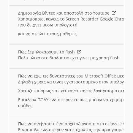
Δημιουργία Βίντεο και αποστολή στο Youtube
Χρησιμοποιει κανεις το Screen Recorder Google Chrome γ
που δειχνει μεσω υπολογιστή
και να στειλει στους μαθητες
Πώς ξεμπλοκάρουμε το flash
Πολυ υλικο στο διαδικτυο εχει γινει με χρηση flash
Πώς να εχω τις δυνατότητες του Microsoft Office μεσω 
Δηλαδη χωρις να ειναι εγκαταστημμένο στον υπολογιστή
Χρειαζεται ομως να εχει κανει κανεις λογαριασμο στη Mic
Επιπλεον ΠΟΛΥ ενδιαφερον το πώς μπορω να χρησιμοποι
ομάδες
Πως να ανεβάσετε ένα αρχείο/εργασία στο eclass.sch.gr
Ειναι πολυ ενδιαφερον γιατι έχοντας την προηγουμενη γ