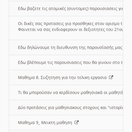
Εδω βαζετε τις ατομικές (συντομες) παρουσιασεις για κ
Οι δικές σας προτασεις για προσθηκες στον ορισμο της
Φαινεται να σας ενδιαφερουν οι δεξιοτητες του 21ου αι
Εδω δηλώνουμε τη διευθυνση της παρουσίασής μας στ
Εδω βλέπουμε τις παρουσιασεις που θα γινουν στο τμη
Μαθημα 8. Συζητηση για την τελικη εργασια
Τι θα μπορούσαν να κερδίσουν μαθησιακά οι μαθητές/τρ
Δύο προτάσεις για μαθησιακους στοχους και "ιστορία" μ
Μαθημα 9_ Μεικτη μαθηση