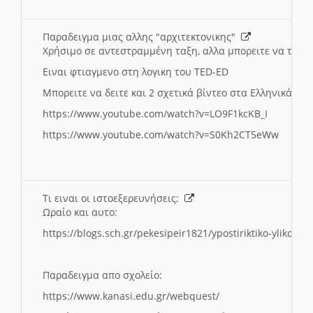
Παραδειγμα μιας αλλης "αρχιτεκτονικης"
Χρήσιμο σε αντεστραμμένη ταξη, αλλα μπορειτε να το πρ
Ειναι φτιαγμενο στη λογικη του TED-ED
Μπορειτε να δειτε και 2 σχετικά βίντεο στα Ελληνικά:
https://www.youtube.com/watch?v=LO9F1kcKB_I
https://www.youtube.com/watch?v=S0Kh2CT5eWw
Τι ειναι οι ιστοεξερευνήσεις;
Ωραίο και αυτο:
https://blogs.sch.gr/pekesipeir1821/ypostiriktiko-yliko/is
Παραδειγμα απο σχολείο:
https://www.kanasi.edu.gr/webquest/