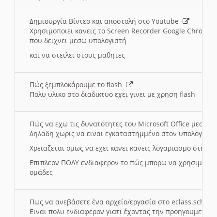
Δημιουργία Βίντεο και αποστολή στο Youtube
Χρησιμοποιει κανεις το Screen Recorder Google Chrome γ
που δειχνει μεσω υπολογιστή
και να στειλει στους μαθητες
Πώς ξεμπλοκάρουμε το flash
Πολυ υλικο στο διαδικτυο εχει γινει με χρηση flash
Πώς να εχω τις δυνατότητες του Microsoft Office μεσω 
Δηλαδη χωρις να ειναι εγκαταστημμένο στον υπολογιστή
Χρειαζεται ομως να εχει κανει κανεις λογαριασμο στη Mic
Επιπλεον ΠΟΛΥ ενδιαφερον το πώς μπορω να χρησιμοποι
ομάδες
Πως να ανεβάσετε ένα αρχείο/εργασία στο eclass.sch.gr
Ειναι πολυ ενδιαφερον γιατι έχοντας την προηγουμενη γ