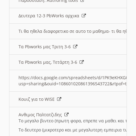
Παρουσιαση: Authoring tools
Δευτερα 12-3 PbWorks αρχικα
Τι θα ηθελα διαφορετικο σε αυτο το μαθημα- τι θα ηθελα
Τα Pbworks μας Τριτη 3-6
Τα Pbworks μας, Τετάρτη 3-6
https://docs.google.com/spreadsheets/d/1PK9eKHXGOJLZ
usp=sharing&ouid=108601020861396543722&rtpof=true
Κουιζ για το WISE
Ανθιμος Παλτατζιδης
Το μεγαλο βιντεο (πρωτη φορα, επρεπε να μαθει και το C
Το δευτερο (μικροτερο και με μεγαλυτερη εμπειρια τωρα)