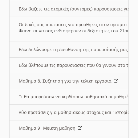
Εδω βαζετε τις ατομικές (συντομες) παρουσιασεις για κ
Οι δικές σας προτασεις για προσθηκες στον ορισμο της
Φαινεται να σας ενδιαφερουν οι δεξιοτητες του 21ου αι
Εδω δηλώνουμε τη διευθυνση της παρουσίασής μας στ
Εδω βλέπουμε τις παρουσιασεις που θα γινουν στο τμη
Μαθημα 8. Συζητηση για την τελικη εργασια
Τι θα μπορούσαν να κερδίσουν μαθησιακά οι μαθητές/τρ
Δύο προτάσεις για μαθησιακους στοχους και "ιστορία" μ
Μαθημα 9_ Μεικτη μαθηση