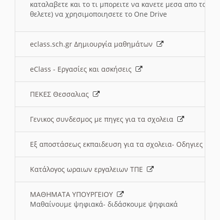
καταλαβετε και το τι μπορειτε να κανετε μεσα απο το σχο
θελετε) να χρησιμοποιησετε το One Drive
eclass.sch.gr Δημιουργία μαθημάτων
eClass - Εργασίες και ασκήσεις
ΠΕΚΕΣ Θεσσαλιας
Γενικος συνδεσμος με πηγες για τα σχολεια
Εξ αποστάσεως εκπαιδευση για τα σχολεια- Οδηγιες
Κατάλογος ωραιων εργαλειων ΤΠΕ
ΜΑΘΗΜΑΤΑ ΥΠΟΥΡΓΕΙΟΥ
Μαθαίνουμε ψηφιακά- διδάσκουμε ψηφιακά