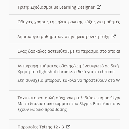
Τριτη: Σχεδιασμοι με Learning Designer
Οδηγιες χρησης της ηλεκτρονικής τάξης για μαθητές
Δημιουργια μαθημάτων στην ηλεκτρονικη ταξη
Ενας δασκαλος αστειεύται με το πέρασμα στο απο αποσ
Αντιγραφή τμήματος οθόνης/κειμένου/φωτό σε δική σας
Χρηση του lightshot chrome. ειδικά για το chrome
Στη συνεχεια μπορουν ευκολα να προστεθουν στο Word 
Ταχύτατη και απλή σύγχρονη τηλεδιάσκεψη με Skype
Με το διαδικτυακο κομματι του Skype. Επιτρέπει συνδε
εχουν κωδικο προσβασης
Παρουσίες Τρίτης 12 - 3