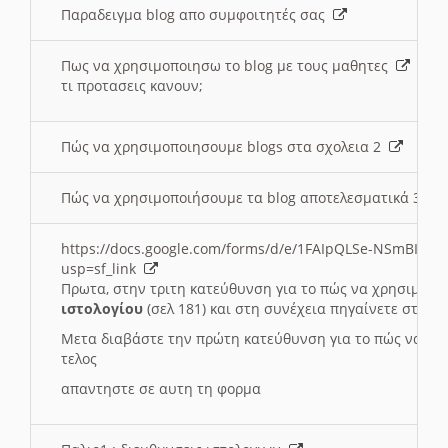
Παραδειγμα blog απο συμφοιτητές σας
Πως να χρησιμοποιησω το blog με τους μαθητες
τι προτασεις κανουν;
Πώς να χρησιμοποιησουμε blogs στα σχολεια 2
Πώς να χρησιμοποιήσουμε τα blog αποτελεσματικά 3
https://docs.google.com/forms/d/e/1FAIpQLSe-NSmBI-x
usp=sf_link
Πρωτα, στην τριτη κατεύθυνση για το πώς να χρησιμοποι
ιστολογίου
(σελ 181) και στη συνέχεια πηγαίνετε στο
Συ
Μετα διαβάστε την πρώτη κατεύθυνση για το πώς να χρη
τελος
απαντηστε σε αυτη τη φορμα