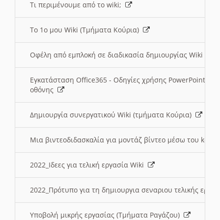
Τι περιμένουμε από το wiki;
Το 1ο μου Wiki (Τμήματα Κούρια)
Οφέλη από εμπλοκή σε διαδικασία δημιουργίας Wiki (Τ
Εγκατάσταση Office365 - Οδηγίες χρήσης PowerPoint γι
οθόνης
Δημιουργία συνεργατικού Wiki (τμήματα Κούρια)
Μια βιντεοδιδασκαλία για μοντάζ βίντεο μέσω του kden
2022_Ιδεες για τελική εργασία Wiki
2022_Πρότυπο για τη δημιουργια σεναριου τελικής εργα
Υποβολή μικρής εργασίας (Τμήματα Ραγάζου)