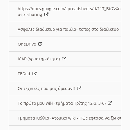
https://docs.google.com/spreadsheets/d/11T_Bb7vXn9
usp=sharing
Ασφαλες διαδικτυο για παιδια- τοπος στο διαδικτυο
OneDrive
ICAP (Δραστηριότητα)
TEDed
Οι τεχνικές που μας άρεσαν!!
Το πρώτο μου wiki (τμήματα Τρίτης 12-3, 3-6)
Τμήματα Κολλια (Ατομικο wiki - Πώς έφτασα να ζω στην 