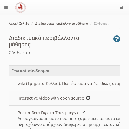
Ε
$langMenu
ί
Αρχική Σελίδα
Διαδικτυακά περιβάλλοντα μάθησης
Σύνδεσμοι
ο
ζήτηση
δ
Διαδικτυακά περιβάλλοντα
ο
μάθησης
ς
Σύνδεσμοι
Γενικοί σύνδεσμοι
wiki (Τμηματα Κολλια): Πώς έφτασα να ζω εδω; (ιστορια)
Interactive video with open source
Βικιπαιδεια Γκρετα Τούνμπεργκ
Ας συγκρινουμε αυτο που πετυχαμε εμεις με αυτο εδω το
περιεχόμενο υπάρχουν διαφορες στην αρχιτεκτονική της