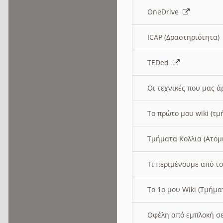
OneDrive
ICAP (Δραστηριότητα
TEDed
Οι τεχνικές που μας 
Το πρώτο μου wiki (τμ
Τμήματα Κολλια (Ατομ
Τι περιμένουμε από το
Το 1ο μου Wiki (Τμήμ
Οφέλη από εμπλοκή σε