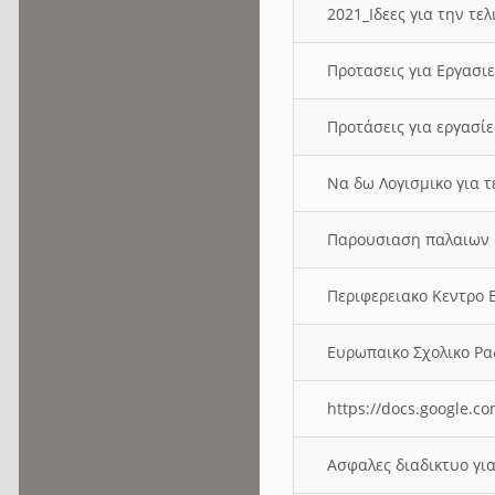
2021_Ιδεες για την τε
Προτασεις για Εργασι
Προτάσεις για εργασ
Να δω Λογισμικο για 
Παρουσιαση παλαιων 
Περιφερειακο Κεντρο
Ευρωπαικο Σχολικο 
https://docs.google
Ασφαλες διαδικτυο γι