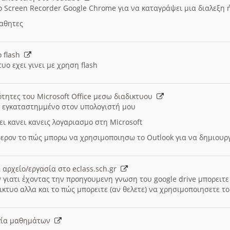
ο Screen Recorder Google Chrome για να καταγράψει μια διαλεξη 
μαθητες
ο flash
υο εχει γινει με χρηση flash
ότητες του Microsoft Office μεσω διαδικτυου
ι εγκαταστημμένο στον υπολογιστή μου
ει κανει κανεις λογαριασμο στη Microsoft
ερον το πώς μπορω να χρησιμοποιησω το Outlook για να δημιου
 αρχείο/εργασία στο eclass.sch.gr
 γιατι έχοντας την προηγουμενη γνωση του google drive μπορειτε 
ικτυο αλλα και το πώς μπορειτε (αν θελετε) να χρησιμοποιησετε το
υργία μαθημάτων