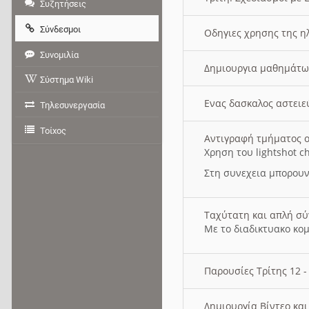
Συζητήσεις
Σύνδεσμοι
Οδηγιες χρησης της η
Συνομιλία
Δημιουργια μαθημάτω
Σύστημα Wiki
Ενας δασκαλος αστει
Τηλεσυνεργασία
Τοίχος
Αντιγραφή τμήματος ο
Χρηση του lightshot c
Στη συνεχεια μπορουν
Ταχύτατη και απλή σ
Με το διαδικτυακο κο
Παρουσίες Τρίτης 12 
Δημιουργία Βίντεο κα