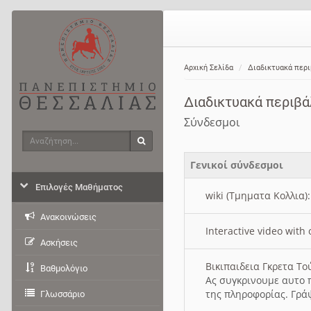
Αρχική Σελίδα
Διαδικτυακά περ
Διαδικτυακά περιβ
Σύνδεσμοι
Αναζήτηση
Αναζήτηση
Γενικοί σύνδεσμοι
Επιλογές Μαθήματος
wiki (Τμηματα Κολλια)
Ανακοινώσεις
Interactive video wit
Ασκήσεις
Βικιπαιδεια Γκρετα Τ
Βαθμολόγιο
Ας συγκρινουμε αυτο 
της πληροφορίας. Γρά
Γλωσσάριο