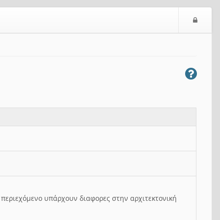
Ε
ί
σ
ο
δ
ο
ς
ο περιεχόμενο υπάρχουν διαφορες στην αρχιτεκτονική