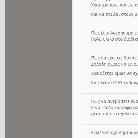
Χρησιμοποιει κανεις τ
και να στειλει στους 
Πώς ξεμπλοκάρουμε τ
Πολυ υλικο στο διαδικτ
Πώς να εχω τις δυνατ
Δηλαδη χωρις να εινα
Χρειαζεται ομως να εχ
Επιπλεον ΠΟΛΥ ενδιαφ
Πως να ανεβάσετε ένα
Ειναι πολυ ενδιαφερον
μεσα απο το σχολικο δ
eclass.sch.gr Δημιο