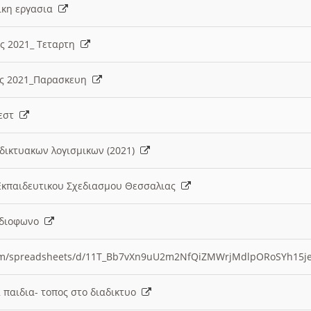
λικη εργασια
ες 2021_ Τεταρτη
ίες 2021_Παρασκευη
τεστ
δικτυακων λογισμικων (2021)
 Εκπαιδευτικου Σχεδιασμου Θεσσαλιας
Ραδιοφωνο
.com/spreadsheets/d/11T_Bb7vXn9uU2m2NfQiZMWrjMdlpORoSYh15j
α παιδια- τοπος στο διαδικτυο