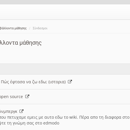
ιβάλλοντα μάθησης
Σύνδεσμοι
άλλοντα μάθησης
: Πώς έφτασα να ζω εδω; (ιστορια)
h open source
ούνμπεργκ
που πετυχαμε εμεις με αυτο εδω το wiki. Πέρα απο τη διαφορα στ
ψτε τη γνώμη σας στο edmodo