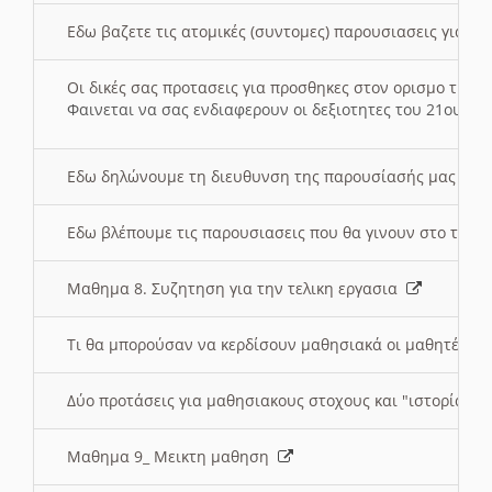
Εδω βαζετε τις ατομικές (συντομες) παρουσιασεις για κ
Οι δικές σας προτασεις για προσθηκες στον ορισμο της
Φαινεται να σας ενδιαφερουν οι δεξιοτητες του 21ου αι
Εδω δηλώνουμε τη διευθυνση της παρουσίασής μας στ
Εδω βλέπουμε τις παρουσιασεις που θα γινουν στο τμη
Μαθημα 8. Συζητηση για την τελικη εργασια
Τι θα μπορούσαν να κερδίσουν μαθησιακά οι μαθητές/τρ
Δύο προτάσεις για μαθησιακους στοχους και "ιστορία" μ
Μαθημα 9_ Μεικτη μαθηση