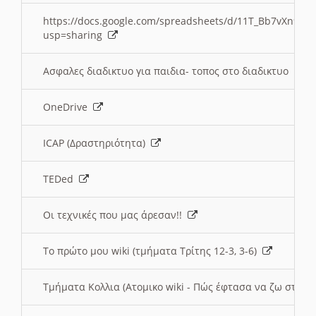
https://docs.google.com/spreadsheets/d/11T_Bb7vXn9
usp=sharing
Ασφαλες διαδικτυο για παιδια- τοπος στο διαδικτυο
OneDrive
ICAP (Δραστηριότητα)
TEDed
Οι τεχνικές που μας άρεσαν!!
Το πρώτο μου wiki (τμήματα Τρίτης 12-3, 3-6)
Τμήματα Κολλια (Ατομικο wiki - Πώς έφτασα να ζω στην 