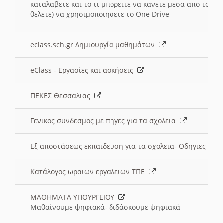
καταλαβετε και το τι μπορειτε να κανετε μεσα απο το σχο
θελετε) να χρησιμοποιησετε το One Drive
eclass.sch.gr Δημιουργία μαθημάτων
eClass - Εργασίες και ασκήσεις
ΠΕΚΕΣ Θεσσαλιας
Γενικος συνδεσμος με πηγες για τα σχολεια
Εξ αποστάσεως εκπαιδευση για τα σχολεια- Οδηγιες
Κατάλογος ωραιων εργαλειων ΤΠΕ
ΜΑΘΗΜΑΤΑ ΥΠΟΥΡΓΕΙΟΥ
Μαθαίνουμε ψηφιακά- διδάσκουμε ψηφιακά