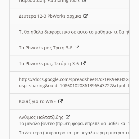
Παρουσιαση: Authoring tools
Δευτερα 12-3 PbWorks αρχικα
Τι θα ηθελα διαφορετικο σε αυτο το μαθημα- τι θα ηθελα
Τα Pbworks μας Τριτη 3-6
Τα Pbworks μας, Τετάρτη 3-6
https://docs.google.com/spreadsheets/d/1PK9eKHXGOJLZ
usp=sharing&ouid=108601020861396543722&rtpof=true
Κουιζ για το WISE
Ανθιμος Παλτατζιδης
Το μεγαλο βιντεο (πρωτη φορα, επρεπε να μαθει και το C
Το δευτερο (μικροτερο και με μεγαλυτερη εμπειρια τωρα)