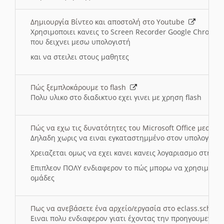
Δημιουργία Βίντεο και αποστολή στο Youtube
Χρησιμοποιει κανεις το Screen Recorder Google Chrome γ
που δειχνει μεσω υπολογιστή
και να στειλει στους μαθητες
Πώς ξεμπλοκάρουμε το flash
Πολυ υλικο στο διαδικτυο εχει γινει με χρηση flash
Πώς να εχω τις δυνατότητες του Microsoft Office μεσω 
Δηλαδη χωρις να ειναι εγκαταστημμένο στον υπολογιστή
Χρειαζεται ομως να εχει κανει κανεις λογαριασμο στη Mic
Επιπλεον ΠΟΛΥ ενδιαφερον το πώς μπορω να χρησιμοποι
ομάδες
Πως να ανεβάσετε ένα αρχείο/εργασία στο eclass.sch.gr
Ειναι πολυ ενδιαφερον γιατι έχοντας την προηγουμενη γ