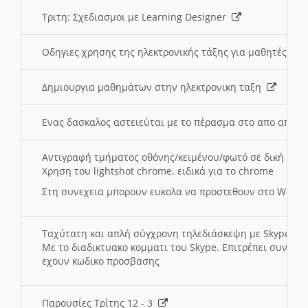
Τριτη: Σχεδιασμοι με Learning Designer
Οδηγιες χρησης της ηλεκτρονικής τάξης για μαθητές
Δημιουργια μαθημάτων στην ηλεκτρονικη ταξη
Ενας δασκαλος αστειεύται με το πέρασμα στο απο αποσ
Αντιγραφή τμήματος οθόνης/κειμένου/φωτό σε δική σας
Χρηση του lightshot chrome. ειδικά για το chrome
Στη συνεχεια μπορουν ευκολα να προστεθουν στο Word 
Ταχύτατη και απλή σύγχρονη τηλεδιάσκεψη με Skype
Με το διαδικτυακο κομματι του Skype. Επιτρέπει συνδε
εχουν κωδικο προσβασης
Παρουσίες Τρίτης 12 - 3