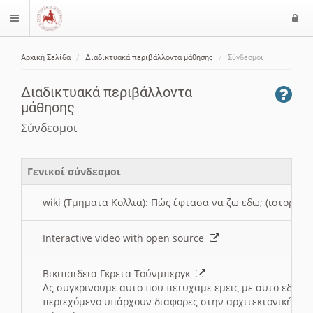
Ε
$langMenu
ί
Αρχική Σελίδα
Διαδικτυακά περιβάλλοντα μάθησης
Σύνδεσμοι
ο
ζήτηση
δ
Διαδικτυακά περιβάλλοντα
ο
μάθησης
ς
Σύνδεσμοι
Γενικοί σύνδεσμοι
wiki (Τμηματα Κολλια): Πώς έφτασα να ζω εδω; (ιστορια)
Interactive video with open source
Βικιπαιδεια Γκρετα Τούνμπεργκ
Ας συγκρινουμε αυτο που πετυχαμε εμεις με αυτο εδω το
περιεχόμενο υπάρχουν διαφορες στην αρχιτεκτονική της