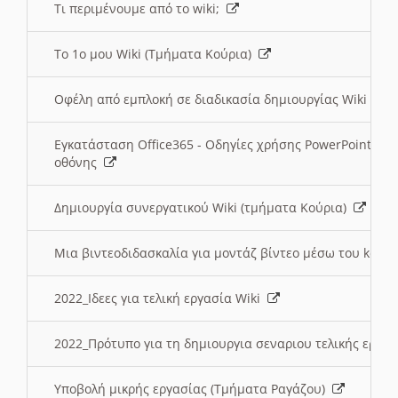
Τι περιμένουμε από το wiki;
Το 1ο μου Wiki (Τμήματα Κούρια)
Οφέλη από εμπλοκή σε διαδικασία δημιουργίας Wiki (Τ
Εγκατάσταση Office365 - Οδηγίες χρήσης PowerPoint γι
οθόνης
Δημιουργία συνεργατικού Wiki (τμήματα Κούρια)
Μια βιντεοδιδασκαλία για μοντάζ βίντεο μέσω του kden
2022_Ιδεες για τελική εργασία Wiki
2022_Πρότυπο για τη δημιουργια σεναριου τελικής εργα
Υποβολή μικρής εργασίας (Τμήματα Ραγάζου)