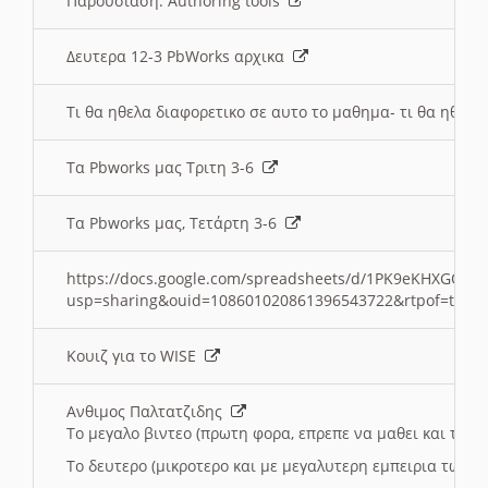
Παρουσιαση: Authoring tools
Δευτερα 12-3 PbWorks αρχικα
Τι θα ηθελα διαφορετικο σε αυτο το μαθημα- τι θα ηθελα
Τα Pbworks μας Τριτη 3-6
Τα Pbworks μας, Τετάρτη 3-6
https://docs.google.com/spreadsheets/d/1PK9eKHXGOJLZ
usp=sharing&ouid=108601020861396543722&rtpof=true
Κουιζ για το WISE
Ανθιμος Παλτατζιδης
Το μεγαλο βιντεο (πρωτη φορα, επρεπε να μαθει και το C
Το δευτερο (μικροτερο και με μεγαλυτερη εμπειρια τωρα)