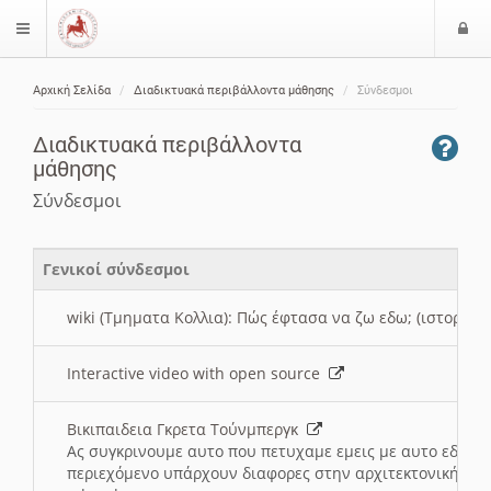
Ε
$langMenu
ί
Αρχική Σελίδα
Διαδικτυακά περιβάλλοντα μάθησης
Σύνδεσμοι
ο
ζήτηση
δ
Διαδικτυακά περιβάλλοντα
ο
μάθησης
ς
Σύνδεσμοι
Γενικοί σύνδεσμοι
wiki (Τμηματα Κολλια): Πώς έφτασα να ζω εδω; (ιστορια)
Interactive video with open source
Βικιπαιδεια Γκρετα Τούνμπεργκ
Ας συγκρινουμε αυτο που πετυχαμε εμεις με αυτο εδω το
περιεχόμενο υπάρχουν διαφορες στην αρχιτεκτονική της