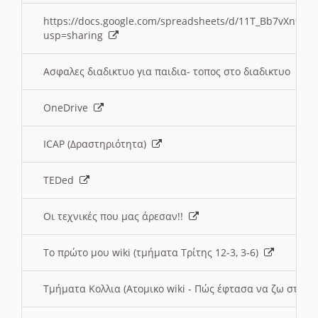
https://docs.google.com/spreadsheets/d/11T_Bb7vXn9
usp=sharing
Ασφαλες διαδικτυο για παιδια- τοπος στο διαδικτυο
OneDrive
ICAP (Δραστηριότητα)
TEDed
Οι τεχνικές που μας άρεσαν!!
Το πρώτο μου wiki (τμήματα Τρίτης 12-3, 3-6)
Τμήματα Κολλια (Ατομικο wiki - Πώς έφτασα να ζω στην 