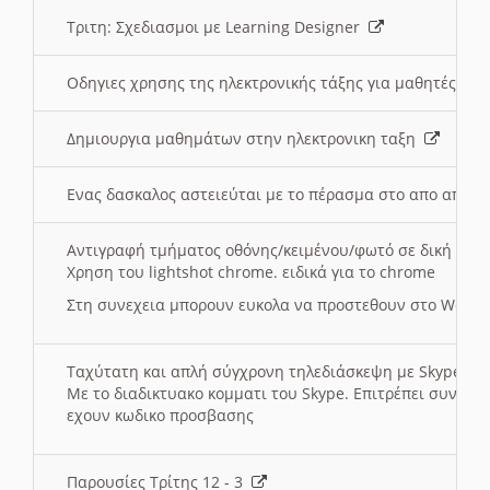
Τριτη: Σχεδιασμοι με Learning Designer
Οδηγιες χρησης της ηλεκτρονικής τάξης για μαθητές
Δημιουργια μαθημάτων στην ηλεκτρονικη ταξη
Ενας δασκαλος αστειεύται με το πέρασμα στο απο αποσ
Αντιγραφή τμήματος οθόνης/κειμένου/φωτό σε δική σας
Χρηση του lightshot chrome. ειδικά για το chrome
Στη συνεχεια μπορουν ευκολα να προστεθουν στο Word 
Ταχύτατη και απλή σύγχρονη τηλεδιάσκεψη με Skype
Με το διαδικτυακο κομματι του Skype. Επιτρέπει συνδε
εχουν κωδικο προσβασης
Παρουσίες Τρίτης 12 - 3