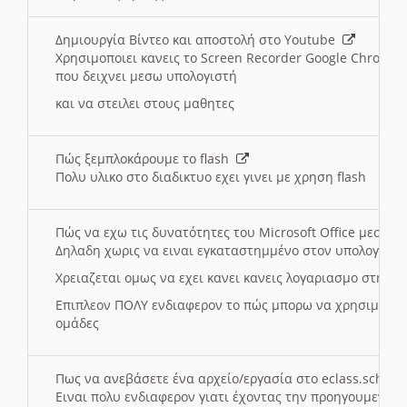
Δημιουργία Βίντεο και αποστολή στο Youtube
Χρησιμοποιει κανεις το Screen Recorder Google Chrome γ
που δειχνει μεσω υπολογιστή
και να στειλει στους μαθητες
Πώς ξεμπλοκάρουμε το flash
Πολυ υλικο στο διαδικτυο εχει γινει με χρηση flash
Πώς να εχω τις δυνατότητες του Microsoft Office μεσω 
Δηλαδη χωρις να ειναι εγκαταστημμένο στον υπολογιστή
Χρειαζεται ομως να εχει κανει κανεις λογαριασμο στη Mic
Επιπλεον ΠΟΛΥ ενδιαφερον το πώς μπορω να χρησιμοποι
ομάδες
Πως να ανεβάσετε ένα αρχείο/εργασία στο eclass.sch.gr
Ειναι πολυ ενδιαφερον γιατι έχοντας την προηγουμενη γ