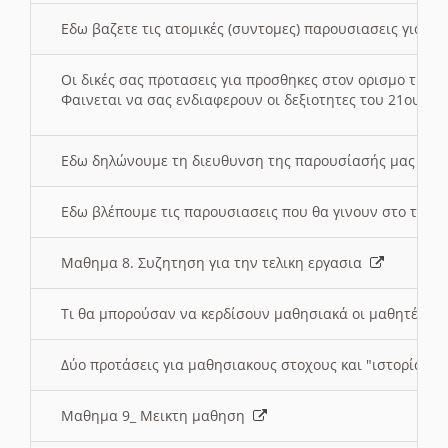
Εδω βαζετε τις ατομικές (συντομες) παρουσιασεις για κ
Οι δικές σας προτασεις για προσθηκες στον ορισμο της
Φαινεται να σας ενδιαφερουν οι δεξιοτητες του 21ου αι
Εδω δηλώνουμε τη διευθυνση της παρουσίασής μας στ
Εδω βλέπουμε τις παρουσιασεις που θα γινουν στο τμη
Μαθημα 8. Συζητηση για την τελικη εργασια
Τι θα μπορούσαν να κερδίσουν μαθησιακά οι μαθητές/τρ
Δύο προτάσεις για μαθησιακους στοχους και "ιστορία" μ
Μαθημα 9_ Μεικτη μαθηση