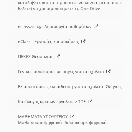
καταλαβετε και το τι μπορειτε να κανετε μεσα απο το σχο
θελετε) να χρησιμοποιησετε το One Drive
eclass.sch.gr Δημιουργία μαθημάτων
eClass - Εργασίες και ασκήσεις
ΠΕΚΕΣ Θεσσαλιας
Γενικος συνδεσμος με πηγες για τα σχολεια
Εξ αποστάσεως εκπαιδευση για τα σχολεια- Οδηγιες
Κατάλογος ωραιων εργαλειων ΤΠΕ
ΜΑΘΗΜΑΤΑ ΥΠΟΥΡΓΕΙΟΥ
Μαθαίνουμε ψηφιακά- διδάσκουμε ψηφιακά