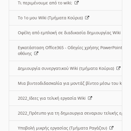
Τι περιμένουμε από το wiki;
Το 1ο μου Wiki (Τμήματα Κούρια)
Οφέλη από εμπλοκή σε διαδικασία δημιουργίας Wiki (Τ
Εγκατάσταση Office365 - Οδηγίες χρήσης PowerPoint γι
οθόνης
Δημιουργία συνεργατικού Wiki (τμήματα Κούρια)
Μια βιντεοδιδασκαλία για μοντάζ βίντεο μέσω του kden
2022_Ιδεες για τελική εργασία Wiki
2022_Πρότυπο για τη δημιουργια σεναριου τελικής εργα
Υποβολή μικρής εργασίας (Τμήματα Ραγάζου)