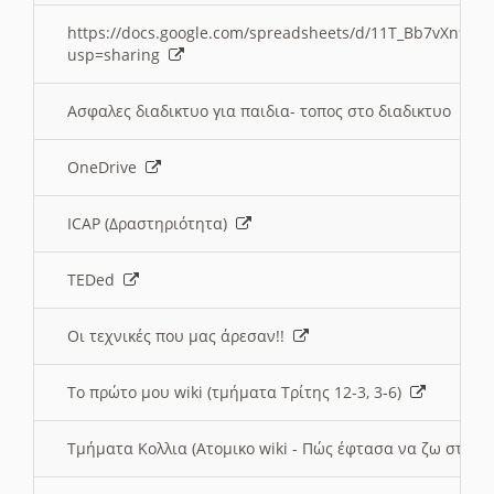
https://docs.google.com/spreadsheets/d/11T_Bb7vXn9
usp=sharing
Ασφαλες διαδικτυο για παιδια- τοπος στο διαδικτυο
OneDrive
ICAP (Δραστηριότητα)
TEDed
Οι τεχνικές που μας άρεσαν!!
Το πρώτο μου wiki (τμήματα Τρίτης 12-3, 3-6)
Τμήματα Κολλια (Ατομικο wiki - Πώς έφτασα να ζω στην 