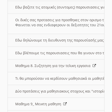
Εδω βαζετε τις ατομικές (συντομες) παρουσιασεις για κ
Οι δικές σας προτασεις για προσθηκες στον ορισμο της
Φαινεται να σας ενδιαφερουν οι δεξιοτητες του 21ου αι
Εδω δηλώνουμε τη διευθυνση της παρουσίασής μας στ
Εδω βλέπουμε τις παρουσιασεις που θα γινουν στο τμη
Μαθημα 8. Συζητηση για την τελικη εργασια
Τι θα μπορούσαν να κερδίσουν μαθησιακά οι μαθητές/τρ
Δύο προτάσεις για μαθησιακους στοχους και "ιστορία" μ
Μαθημα 9_ Μεικτη μαθηση