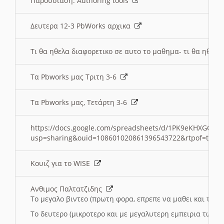
Παρουσιαση: Authoring tools
Δευτερα 12-3 PbWorks αρχικα
Τι θα ηθελα διαφορετικο σε αυτο το μαθημα- τι θα ηθελα
Τα Pbworks μας Τριτη 3-6
Τα Pbworks μας, Τετάρτη 3-6
https://docs.google.com/spreadsheets/d/1PK9eKHXGOJLZ
usp=sharing&ouid=108601020861396543722&rtpof=true
Κουιζ για το WISE
Ανθιμος Παλτατζιδης
Το μεγαλο βιντεο (πρωτη φορα, επρεπε να μαθει και το C
Το δευτερο (μικροτερο και με μεγαλυτερη εμπειρια τωρα)