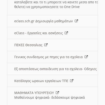
καταλαβετε και το τι μπορειτε να κανετε μεσα απο το σχο
θελετε) να χρησιμοποιησετε το One Drive
eclass.sch.gr Δημιουργία μαθημάτων
eClass - Εργασίες και ασκήσεις
ΠΕΚΕΣ Θεσσαλιας
Γενικος συνδεσμος με πηγες για τα σχολεια
Εξ αποστάσεως εκπαιδευση για τα σχολεια- Οδηγιες
Κατάλογος ωραιων εργαλειων ΤΠΕ
ΜΑΘΗΜΑΤΑ ΥΠΟΥΡΓΕΙΟΥ
Μαθαίνουμε ψηφιακά- διδάσκουμε ψηφιακά