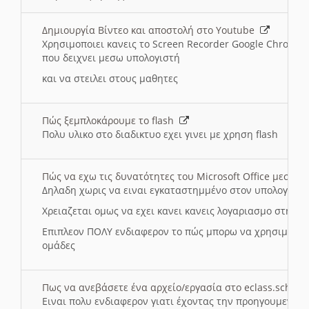
Δημιουργία Βίντεο και αποστολή στο Youtube
Χρησιμοποιει κανεις το Screen Recorder Google Chrome γ
που δειχνει μεσω υπολογιστή
και να στειλει στους μαθητες
Πώς ξεμπλοκάρουμε το flash
Πολυ υλικο στο διαδικτυο εχει γινει με χρηση flash
Πώς να εχω τις δυνατότητες του Microsoft Office μεσω 
Δηλαδη χωρις να ειναι εγκαταστημμένο στον υπολογιστή
Χρειαζεται ομως να εχει κανει κανεις λογαριασμο στη Mic
Επιπλεον ΠΟΛΥ ενδιαφερον το πώς μπορω να χρησιμοποι
ομάδες
Πως να ανεβάσετε ένα αρχείο/εργασία στο eclass.sch.gr
Ειναι πολυ ενδιαφερον γιατι έχοντας την προηγουμενη γ