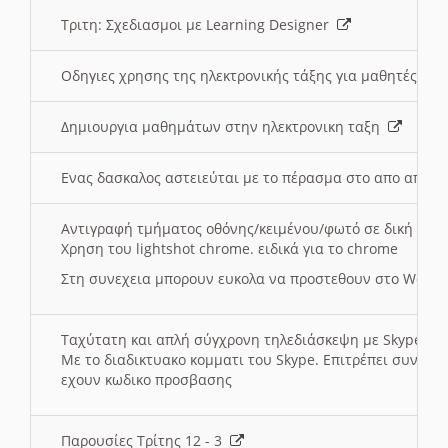
Τριτη: Σχεδιασμοι με Learning Designer
Οδηγιες χρησης της ηλεκτρονικής τάξης για μαθητές
Δημιουργια μαθημάτων στην ηλεκτρονικη ταξη
Ενας δασκαλος αστειεύται με το πέρασμα στο απο αποσ
Αντιγραφή τμήματος οθόνης/κειμένου/φωτό σε δική σας
Χρηση του lightshot chrome. ειδικά για το chrome
Στη συνεχεια μπορουν ευκολα να προστεθουν στο Word 
Ταχύτατη και απλή σύγχρονη τηλεδιάσκεψη με Skype
Με το διαδικτυακο κομματι του Skype. Επιτρέπει συνδε
εχουν κωδικο προσβασης
Παρουσίες Τρίτης 12 - 3