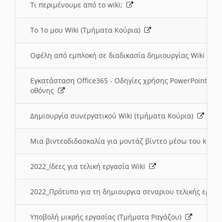
Τι περιμένουμε από το wiki;
Το 1ο μου Wiki (Τμήματα Κούρια)
Οφέλη από εμπλοκή σε διαδικασία δημιουργίας Wiki (Τ
Εγκατάσταση Office365 - Οδηγίες χρήσης PowerPoint γι
οθόνης
Δημιουργία συνεργατικού Wiki (τμήματα Κούρια)
Μια βιντεοδιδασκαλία για μοντάζ βίντεο μέσω του kden
2022_Ιδεες για τελική εργασία Wiki
2022_Πρότυπο για τη δημιουργια σεναριου τελικής εργα
Υποβολή μικρής εργασίας (Τμήματα Ραγάζου)