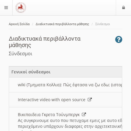
Ε
$langMenu
ί
Αρχική Σελίδα
Διαδικτυακά περιβάλλοντα μάθησης
Σύνδεσμοι
ο
ζήτηση
δ
Διαδικτυακά περιβάλλοντα
ο
μάθησης
ς
Σύνδεσμοι
Γενικοί σύνδεσμοι
wiki (Τμηματα Κολλια): Πώς έφτασα να ζω εδω; (ιστορια)
Interactive video with open source
Βικιπαιδεια Γκρετα Τούνμπεργκ
Ας συγκρινουμε αυτο που πετυχαμε εμεις με αυτο εδω το
περιεχόμενο υπάρχουν διαφορες στην αρχιτεκτονική της