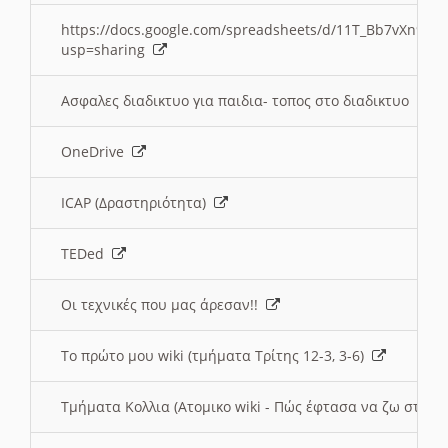
https://docs.google.com/spreadsheets/d/11T_Bb7vXn9
usp=sharing
Ασφαλες διαδικτυο για παιδια- τοπος στο διαδικτυο
OneDrive
ICAP (Δραστηριότητα)
TEDed
Οι τεχνικές που μας άρεσαν!!
Το πρώτο μου wiki (τμήματα Τρίτης 12-3, 3-6)
Τμήματα Κολλια (Ατομικο wiki - Πώς έφτασα να ζω στην 