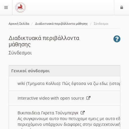
Ε
$langMenu
ί
Αρχική Σελίδα
Διαδικτυακά περιβάλλοντα μάθησης
Σύνδεσμοι
ο
ζήτηση
δ
Διαδικτυακά περιβάλλοντα
ο
μάθησης
ς
Σύνδεσμοι
Γενικοί σύνδεσμοι
wiki (Τμηματα Κολλια): Πώς έφτασα να ζω εδω; (ιστορια)
Interactive video with open source
Βικιπαιδεια Γκρετα Τούνμπεργκ
Ας συγκρινουμε αυτο που πετυχαμε εμεις με αυτο εδω το
περιεχόμενο υπάρχουν διαφορες στην αρχιτεκτονική της