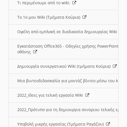
Τι περιμένουμε από το wiki;
Το 1ο μου Wiki (Τμήματα Κούρια)
Οφέλη από εμπλοκή σε διαδικασία δημιουργίας Wiki (Τ
Εγκατάσταση Office365 - Οδηγίες χρήσης PowerPoint γι
οθόνης
Δημιουργία συνεργατικού Wiki (τμήματα Κούρια)
Μια βιντεοδιδασκαλία για μοντάζ βίντεο μέσω του kden
2022_Ιδεες για τελική εργασία Wiki
2022_Πρότυπο για τη δημιουργια σεναριου τελικής εργα
Υποβολή μικρής εργασίας (Τμήματα Ραγάζου)