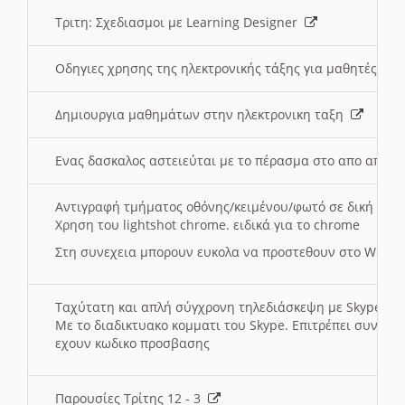
Τριτη: Σχεδιασμοι με Learning Designer
Οδηγιες χρησης της ηλεκτρονικής τάξης για μαθητές
Δημιουργια μαθημάτων στην ηλεκτρονικη ταξη
Ενας δασκαλος αστειεύται με το πέρασμα στο απο αποσ
Αντιγραφή τμήματος οθόνης/κειμένου/φωτό σε δική σας
Χρηση του lightshot chrome. ειδικά για το chrome
Στη συνεχεια μπορουν ευκολα να προστεθουν στο Word 
Ταχύτατη και απλή σύγχρονη τηλεδιάσκεψη με Skype
Με το διαδικτυακο κομματι του Skype. Επιτρέπει συνδε
εχουν κωδικο προσβασης
Παρουσίες Τρίτης 12 - 3