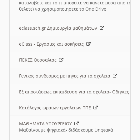
καταλαβετε και το τι μπορειτε να κανετε μεσα απο το σχο
θελετε) να χρησιμοποιησετε το One Drive
eclass.sch.gr Δημιουργία μαθημάτων
eClass - Εργασίες και ασκήσεις
ΠΕΚΕΣ Θεσσαλιας
Γενικος συνδεσμος με πηγες για τα σχολεια
Εξ αποστάσεως εκπαιδευση για τα σχολεια- Οδηγιες
Κατάλογος ωραιων εργαλειων ΤΠΕ
ΜΑΘΗΜΑΤΑ ΥΠΟΥΡΓΕΙΟΥ
Μαθαίνουμε ψηφιακά- διδάσκουμε ψηφιακά