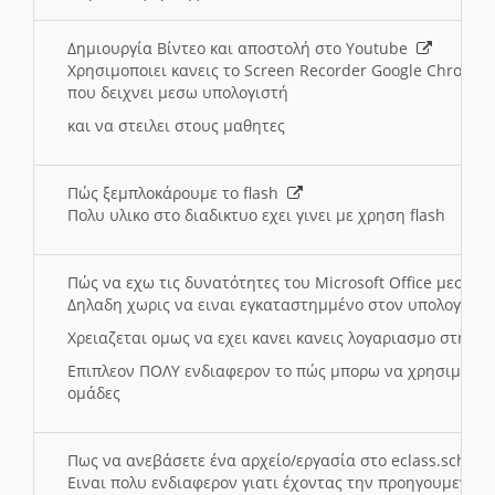
Δημιουργία Βίντεο και αποστολή στο Youtube
Χρησιμοποιει κανεις το Screen Recorder Google Chrome γ
που δειχνει μεσω υπολογιστή
και να στειλει στους μαθητες
Πώς ξεμπλοκάρουμε το flash
Πολυ υλικο στο διαδικτυο εχει γινει με χρηση flash
Πώς να εχω τις δυνατότητες του Microsoft Office μεσω 
Δηλαδη χωρις να ειναι εγκαταστημμένο στον υπολογιστή
Χρειαζεται ομως να εχει κανει κανεις λογαριασμο στη Mic
Επιπλεον ΠΟΛΥ ενδιαφερον το πώς μπορω να χρησιμοποι
ομάδες
Πως να ανεβάσετε ένα αρχείο/εργασία στο eclass.sch.gr
Ειναι πολυ ενδιαφερον γιατι έχοντας την προηγουμενη γ