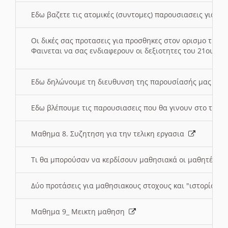
Εδω βαζετε τις ατομικές (συντομες) παρουσιασεις για κ
Οι δικές σας προτασεις για προσθηκες στον ορισμο της
Φαινεται να σας ενδιαφερουν οι δεξιοτητες του 21ου αι
Εδω δηλώνουμε τη διευθυνση της παρουσίασής μας στ
Εδω βλέπουμε τις παρουσιασεις που θα γινουν στο τμη
Μαθημα 8. Συζητηση για την τελικη εργασια
Τι θα μπορούσαν να κερδίσουν μαθησιακά οι μαθητές/τρ
Δύο προτάσεις για μαθησιακους στοχους και "ιστορία" μ
Μαθημα 9_ Μεικτη μαθηση