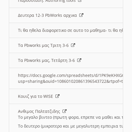
Παρουσιαση: Authoring tools
Δευτερα 12-3 PbWorks αρχικα
Τι θα ηθελα διαφορετικο σε αυτο το μαθημα- τι θα ηθελα
Τα Pbworks μας Τριτη 3-6
Τα Pbworks μας, Τετάρτη 3-6
https://docs.google.com/spreadsheets/d/1PK9eKHXGOJLZ
usp=sharing&ouid=108601020861396543722&rtpof=true
Κουιζ για το WISE
Ανθιμος Παλτατζιδης
Το μεγαλο βιντεο (πρωτη φορα, επρεπε να μαθει και το C
Το δευτερο (μικροτερο και με μεγαλυτερη εμπειρια τωρα)