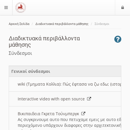
Ε
$langMenu
ί
Αρχική Σελίδα
Διαδικτυακά περιβάλλοντα μάθησης
Σύνδεσμοι
ο
ζήτηση
δ
Διαδικτυακά περιβάλλοντα
ο
μάθησης
ς
Σύνδεσμοι
Γενικοί σύνδεσμοι
wiki (Τμηματα Κολλια): Πώς έφτασα να ζω εδω; (ιστορια)
Interactive video with open source
Βικιπαιδεια Γκρετα Τούνμπεργκ
Ας συγκρινουμε αυτο που πετυχαμε εμεις με αυτο εδω το
περιεχόμενο υπάρχουν διαφορες στην αρχιτεκτονική της