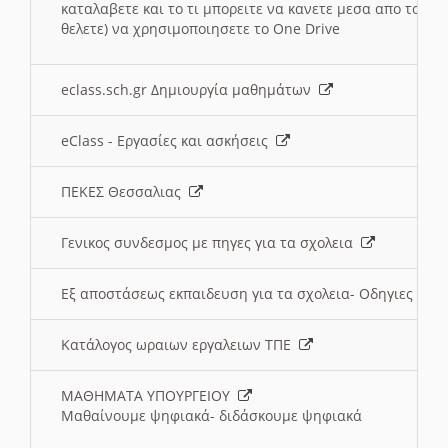
καταλαβετε και το τι μπορειτε να κανετε μεσα απο το σχο
θελετε) να χρησιμοποιησετε το One Drive
eclass.sch.gr Δημιουργία μαθημάτων
eClass - Εργασίες και ασκήσεις
ΠΕΚΕΣ Θεσσαλιας
Γενικος συνδεσμος με πηγες για τα σχολεια
Εξ αποστάσεως εκπαιδευση για τα σχολεια- Οδηγιες
Κατάλογος ωραιων εργαλειων ΤΠΕ
ΜΑΘΗΜΑΤΑ ΥΠΟΥΡΓΕΙΟΥ
Μαθαίνουμε ψηφιακά- διδάσκουμε ψηφιακά