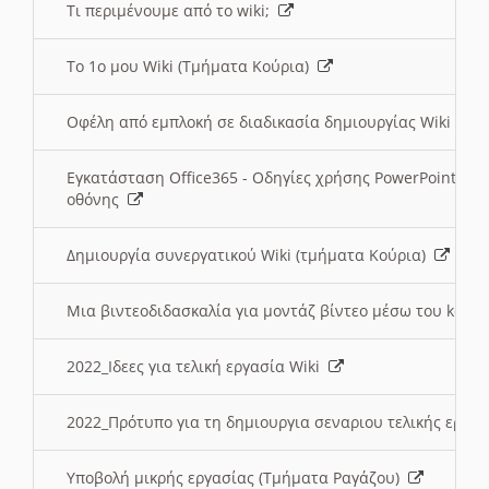
Τι περιμένουμε από το wiki;
Το 1ο μου Wiki (Τμήματα Κούρια)
Οφέλη από εμπλοκή σε διαδικασία δημιουργίας Wiki (Τ
Εγκατάσταση Office365 - Οδηγίες χρήσης PowerPoint γι
οθόνης
Δημιουργία συνεργατικού Wiki (τμήματα Κούρια)
Μια βιντεοδιδασκαλία για μοντάζ βίντεο μέσω του kden
2022_Ιδεες για τελική εργασία Wiki
2022_Πρότυπο για τη δημιουργια σεναριου τελικής εργα
Υποβολή μικρής εργασίας (Τμήματα Ραγάζου)