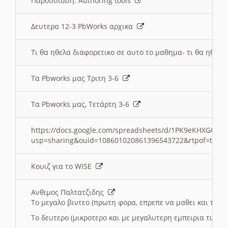
Παρουσιαση: Authoring tools
Δευτερα 12-3 PbWorks αρχικα
Τι θα ηθελα διαφορετικο σε αυτο το μαθημα- τι θα ηθελα
Τα Pbworks μας Τριτη 3-6
Τα Pbworks μας, Τετάρτη 3-6
https://docs.google.com/spreadsheets/d/1PK9eKHXGOJLZ
usp=sharing&ouid=108601020861396543722&rtpof=true
Κουιζ για το WISE
Ανθιμος Παλτατζιδης
Το μεγαλο βιντεο (πρωτη φορα, επρεπε να μαθει και το C
Το δευτερο (μικροτερο και με μεγαλυτερη εμπειρια τωρα)