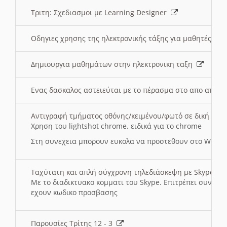
Τριτη: Σχεδιασμοι με Learning Designer
Οδηγιες χρησης της ηλεκτρονικής τάξης για μαθητές
Δημιουργια μαθημάτων στην ηλεκτρονικη ταξη
Ενας δασκαλος αστειεύται με το πέρασμα στο απο αποσ
Αντιγραφή τμήματος οθόνης/κειμένου/φωτό σε δική σας
Χρηση του lightshot chrome. ειδικά για το chrome
Στη συνεχεια μπορουν ευκολα να προστεθουν στο Word 
Ταχύτατη και απλή σύγχρονη τηλεδιάσκεψη με Skype
Με το διαδικτυακο κομματι του Skype. Επιτρέπει συνδε
εχουν κωδικο προσβασης
Παρουσίες Τρίτης 12 - 3