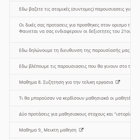
Εδω βαζετε τις ατομικές (συντομες) παρουσιασεις για κ
Οι δικές σας προτασεις για προσθηκες στον ορισμο της
Φαινεται να σας ενδιαφερουν οι δεξιοτητες του 21ου αι
Εδω δηλώνουμε τη διευθυνση της παρουσίασής μας στ
Εδω βλέπουμε τις παρουσιασεις που θα γινουν στο τμη
Μαθημα 8. Συζητηση για την τελικη εργασια
Τι θα μπορούσαν να κερδίσουν μαθησιακά οι μαθητές/τρ
Δύο προτάσεις για μαθησιακους στοχους και "ιστορία" μ
Μαθημα 9_ Μεικτη μαθηση