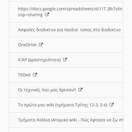
https://docs.google.com/spreadsheets/d/11T_Bb7vXn9
usp=sharing
Ασφαλες διαδικτυο για παιδια- τοπος στο διαδικτυο
OneDrive
ICAP (Δραστηριότητα)
TEDed
Οι τεχνικές που μας άρεσαν!!
Το πρώτο μου wiki (τμήματα Τρίτης 12-3, 3-6)
Τμήματα Κολλια (Ατομικο wiki - Πώς έφτασα να ζω στην 