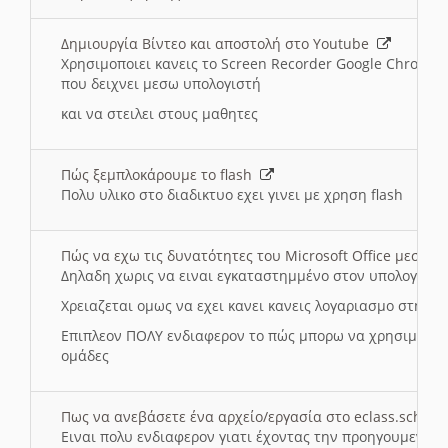
Δημιουργία Βίντεο και αποστολή στο Youtube
Χρησιμοποιει κανεις το Screen Recorder Google Chrome γ
που δειχνει μεσω υπολογιστή
και να στειλει στους μαθητες
Πώς ξεμπλοκάρουμε το flash
Πολυ υλικο στο διαδικτυο εχει γινει με χρηση flash
Πώς να εχω τις δυνατότητες του Microsoft Office μεσω 
Δηλαδη χωρις να ειναι εγκαταστημμένο στον υπολογιστή
Χρειαζεται ομως να εχει κανει κανεις λογαριασμο στη Mic
Επιπλεον ΠΟΛΥ ενδιαφερον το πώς μπορω να χρησιμοποι
ομάδες
Πως να ανεβάσετε ένα αρχείο/εργασία στο eclass.sch.gr
Ειναι πολυ ενδιαφερον γιατι έχοντας την προηγουμενη γ