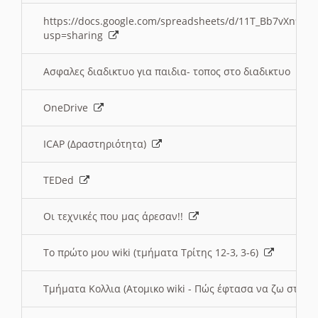
https://docs.google.com/spreadsheets/d/11T_Bb7vXn9
usp=sharing
Ασφαλες διαδικτυο για παιδια- τοπος στο διαδικτυο
OneDrive
ICAP (Δραστηριότητα)
TEDed
Οι τεχνικές που μας άρεσαν!!
Το πρώτο μου wiki (τμήματα Τρίτης 12-3, 3-6)
Τμήματα Κολλια (Ατομικο wiki - Πώς έφτασα να ζω στην 