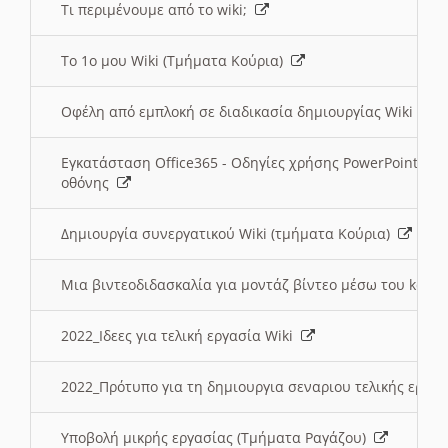
Τι περιμένουμε από το wiki;
Το 1ο μου Wiki (Τμήματα Κούρια)
Οφέλη από εμπλοκή σε διαδικασία δημιουργίας Wiki (Τ
Εγκατάσταση Office365 - Οδηγίες χρήσης PowerPoint γι
οθόνης
Δημιουργία συνεργατικού Wiki (τμήματα Κούρια)
Μια βιντεοδιδασκαλία για μοντάζ βίντεο μέσω του kden
2022_Ιδεες για τελική εργασία Wiki
2022_Πρότυπο για τη δημιουργια σεναριου τελικής εργα
Υποβολή μικρής εργασίας (Τμήματα Ραγάζου)