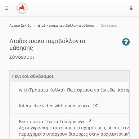
Ε
$langMenu
ί
Αρχική Σελίδα
Διαδικτυακά περιβάλλοντα μάθησης
Σύνδεσμοι
ο
ζήτηση
δ
Διαδικτυακά περιβάλλοντα
ο
μάθησης
ς
Σύνδεσμοι
Γενικοί σύνδεσμοι
wiki (Τμηματα Κολλια): Πώς έφτασα να ζω εδω; (ιστορια)
Interactive video with open source
Βικιπαιδεια Γκρετα Τούνμπεργκ
Ας συγκρινουμε αυτο που πετυχαμε εμεις με αυτο εδω το
περιεχόμενο υπάρχουν διαφορες στην αρχιτεκτονική της