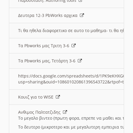
Παρουσιαση: Authoring tools
Δευτερα 12-3 PbWorks αρχικα
Τι θα ηθελα διαφορετικο σε αυτο το μαθημα- τι θα ηθελα
Τα Pbworks μας Τριτη 3-6
Τα Pbworks μας, Τετάρτη 3-6
https://docs.google.com/spreadsheets/d/1PK9eKHXGOJLZ
usp=sharing&ouid=108601020861396543722&rtpof=true
Κουιζ για το WISE
Ανθιμος Παλτατζιδης
Το μεγαλο βιντεο (πρωτη φορα, επρεπε να μαθει και το C
Το δευτερο (μικροτερο και με μεγαλυτερη εμπειρια τωρα)