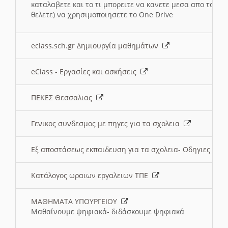
καταλαβετε και το τι μπορειτε να κανετε μεσα απο το σχο
θελετε) να χρησιμοποιησετε το One Drive
eclass.sch.gr Δημιουργία μαθημάτων
eClass - Εργασίες και ασκήσεις
ΠΕΚΕΣ Θεσσαλιας
Γενικος συνδεσμος με πηγες για τα σχολεια
Εξ αποστάσεως εκπαιδευση για τα σχολεια- Οδηγιες
Κατάλογος ωραιων εργαλειων ΤΠΕ
ΜΑΘΗΜΑΤΑ ΥΠΟΥΡΓΕΙΟΥ
Μαθαίνουμε ψηφιακά- διδάσκουμε ψηφιακά