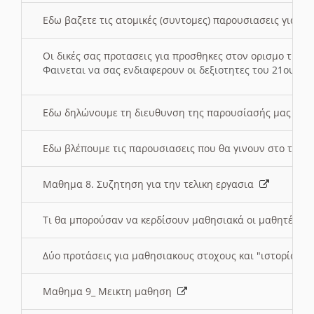
Εδω βαζετε τις ατομικές (συντομες) παρουσιασεις για κ
Οι δικές σας προτασεις για προσθηκες στον ορισμο της
Φαινεται να σας ενδιαφερουν οι δεξιοτητες του 21ου αι
Εδω δηλώνουμε τη διευθυνση της παρουσίασής μας στ
Εδω βλέπουμε τις παρουσιασεις που θα γινουν στο τμη
Μαθημα 8. Συζητηση για την τελικη εργασια
Τι θα μπορούσαν να κερδίσουν μαθησιακά οι μαθητές/τρ
Δύο προτάσεις για μαθησιακους στοχους και "ιστορία" μ
Μαθημα 9_ Μεικτη μαθηση