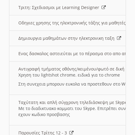
Τριτη: Σχεδιασμοι με Learning Designer
Οδηγιες χρησης της ηλεκτρονικής τάξης για μαθητές
Δημιουργια μαθημάτων στην ηλεκτρονικη ταξη
Ενας δασκαλος αστειεύται με το πέρασμα στο απο αποσ
Αντιγραφή τμήματος οθόνης/κειμένου/φωτό σε δική σας
Χρηση του lightshot chrome. ειδικά για το chrome
Στη συνεχεια μπορουν ευκολα να προστεθουν στο Word 
Ταχύτατη και απλή σύγχρονη τηλεδιάσκεψη με Skype
Με το διαδικτυακο κομματι του Skype. Επιτρέπει συνδε
εχουν κωδικο προσβασης
Παρουσίες Τρίτης 12 - 3