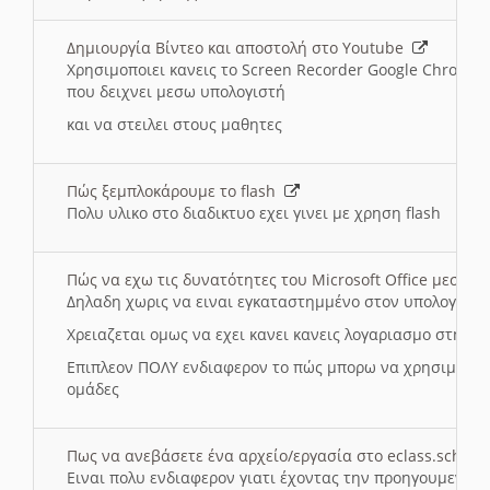
Δημιουργία Βίντεο και αποστολή στο Youtube
Χρησιμοποιει κανεις το Screen Recorder Google Chrome γ
που δειχνει μεσω υπολογιστή
και να στειλει στους μαθητες
Πώς ξεμπλοκάρουμε το flash
Πολυ υλικο στο διαδικτυο εχει γινει με χρηση flash
Πώς να εχω τις δυνατότητες του Microsoft Office μεσω 
Δηλαδη χωρις να ειναι εγκαταστημμένο στον υπολογιστή
Χρειαζεται ομως να εχει κανει κανεις λογαριασμο στη Mic
Επιπλεον ΠΟΛΥ ενδιαφερον το πώς μπορω να χρησιμοποι
ομάδες
Πως να ανεβάσετε ένα αρχείο/εργασία στο eclass.sch.gr
Ειναι πολυ ενδιαφερον γιατι έχοντας την προηγουμενη γ