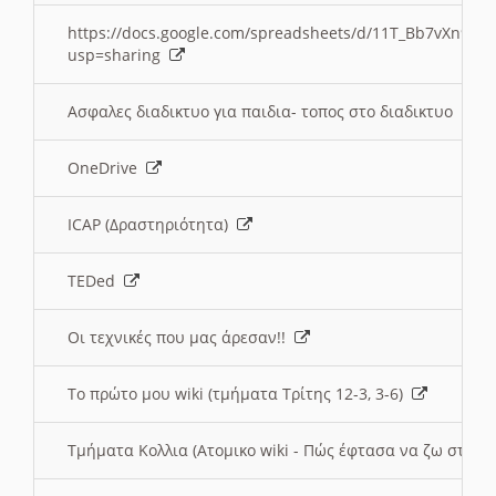
https://docs.google.com/spreadsheets/d/11T_Bb7vXn9
usp=sharing
Ασφαλες διαδικτυο για παιδια- τοπος στο διαδικτυο
OneDrive
ICAP (Δραστηριότητα)
TEDed
Οι τεχνικές που μας άρεσαν!!
Το πρώτο μου wiki (τμήματα Τρίτης 12-3, 3-6)
Τμήματα Κολλια (Ατομικο wiki - Πώς έφτασα να ζω στην 