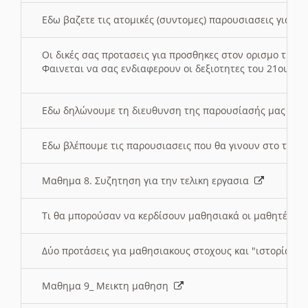
Εδω βαζετε τις ατομικές (συντομες) παρουσιασεις για κ
Οι δικές σας προτασεις για προσθηκες στον ορισμο της
Φαινεται να σας ενδιαφερουν οι δεξιοτητες του 21ου αι
Εδω δηλώνουμε τη διευθυνση της παρουσίασής μας στ
Εδω βλέπουμε τις παρουσιασεις που θα γινουν στο τμη
Μαθημα 8. Συζητηση για την τελικη εργασια
Τι θα μπορούσαν να κερδίσουν μαθησιακά οι μαθητές/τρ
Δύο προτάσεις για μαθησιακους στοχους και "ιστορία" μ
Μαθημα 9_ Μεικτη μαθηση