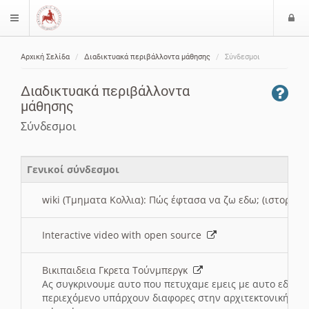
Ε
$langMenu
ί
Αρχική Σελίδα
Διαδικτυακά περιβάλλοντα μάθησης
Σύνδεσμοι
ο
ζήτηση
δ
Διαδικτυακά περιβάλλοντα
ο
μάθησης
ς
Σύνδεσμοι
Γενικοί σύνδεσμοι
wiki (Τμηματα Κολλια): Πώς έφτασα να ζω εδω; (ιστορια)
Interactive video with open source
Βικιπαιδεια Γκρετα Τούνμπεργκ
Ας συγκρινουμε αυτο που πετυχαμε εμεις με αυτο εδω το
περιεχόμενο υπάρχουν διαφορες στην αρχιτεκτονική της