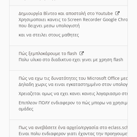
Δημιουργία Βίντεο και αποστολή στο Youtube
Χρησιμοποιει κανεις το Screen Recorder Google Chrome γ
που δειχνει μεσω υπολογιστή
και να στειλει στους μαθητες
Πώς ξεμπλοκάρουμε το flash
Πολυ υλικο στο διαδικτυο εχει γινει με χρηση flash
Πώς να εχω τις δυνατότητες του Microsoft Office μεσω 
Δηλαδη χωρις να ειναι εγκαταστημμένο στον υπολογιστή
Χρειαζεται ομως να εχει κανει κανεις λογαριασμο στη Mic
Επιπλεον ΠΟΛΥ ενδιαφερον το πώς μπορω να χρησιμοποι
ομάδες
Πως να ανεβάσετε ένα αρχείο/εργασία στο eclass.sch.gr
Ειναι πολυ ενδιαφερον γιατι έχοντας την προηγουμενη γ