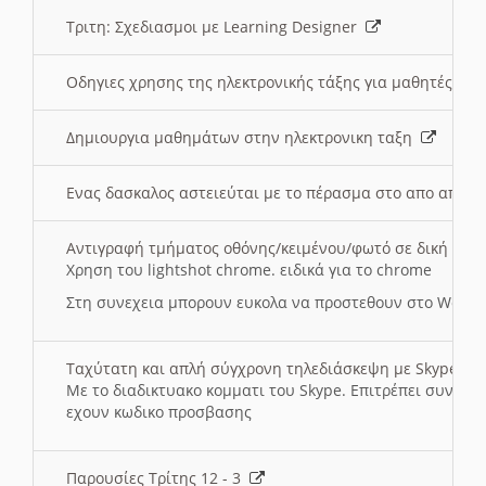
Τριτη: Σχεδιασμοι με Learning Designer
Οδηγιες χρησης της ηλεκτρονικής τάξης για μαθητές
Δημιουργια μαθημάτων στην ηλεκτρονικη ταξη
Ενας δασκαλος αστειεύται με το πέρασμα στο απο αποσ
Αντιγραφή τμήματος οθόνης/κειμένου/φωτό σε δική σας
Χρηση του lightshot chrome. ειδικά για το chrome
Στη συνεχεια μπορουν ευκολα να προστεθουν στο Word 
Ταχύτατη και απλή σύγχρονη τηλεδιάσκεψη με Skype
Με το διαδικτυακο κομματι του Skype. Επιτρέπει συνδε
εχουν κωδικο προσβασης
Παρουσίες Τρίτης 12 - 3