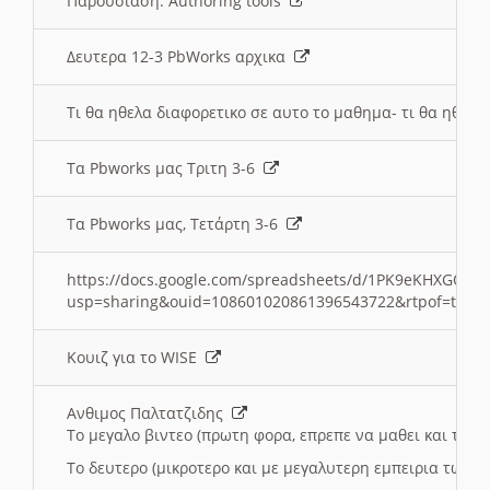
Παρουσιαση: Authoring tools
Δευτερα 12-3 PbWorks αρχικα
Τι θα ηθελα διαφορετικο σε αυτο το μαθημα- τι θα ηθελα
Τα Pbworks μας Τριτη 3-6
Τα Pbworks μας, Τετάρτη 3-6
https://docs.google.com/spreadsheets/d/1PK9eKHXGOJLZ
usp=sharing&ouid=108601020861396543722&rtpof=true
Κουιζ για το WISE
Ανθιμος Παλτατζιδης
Το μεγαλο βιντεο (πρωτη φορα, επρεπε να μαθει και το C
Το δευτερο (μικροτερο και με μεγαλυτερη εμπειρια τωρα)