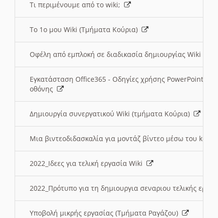
Τι περιμένουμε από το wiki;
Το 1ο μου Wiki (Τμήματα Κούρια)
Οφέλη από εμπλοκή σε διαδικασία δημιουργίας Wiki (Τ
Εγκατάσταση Office365 - Οδηγίες χρήσης PowerPoint γι
οθόνης
Δημιουργία συνεργατικού Wiki (τμήματα Κούρια)
Μια βιντεοδιδασκαλία για μοντάζ βίντεο μέσω του kden
2022_Ιδεες για τελική εργασία Wiki
2022_Πρότυπο για τη δημιουργια σεναριου τελικής εργα
Υποβολή μικρής εργασίας (Τμήματα Ραγάζου)