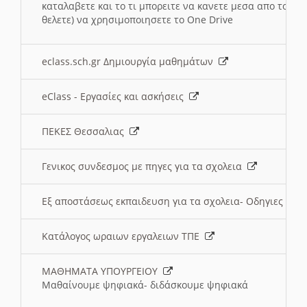
καταλαβετε και το τι μπορειτε να κανετε μεσα απο το σχο
θελετε) να χρησιμοποιησετε το One Drive
eclass.sch.gr Δημιουργία μαθημάτων
eClass - Εργασίες και ασκήσεις
ΠΕΚΕΣ Θεσσαλιας
Γενικος συνδεσμος με πηγες για τα σχολεια
Εξ αποστάσεως εκπαιδευση για τα σχολεια- Οδηγιες
Κατάλογος ωραιων εργαλειων ΤΠΕ
ΜΑΘΗΜΑΤΑ ΥΠΟΥΡΓΕΙΟΥ
Μαθαίνουμε ψηφιακά- διδάσκουμε ψηφιακά