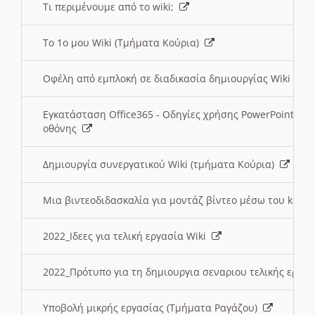
Τι περιμένουμε από το wiki;
Το 1ο μου Wiki (Τμήματα Κούρια)
Οφέλη από εμπλοκή σε διαδικασία δημιουργίας Wiki (Τ
Εγκατάσταση Office365 - Οδηγίες χρήσης PowerPoint γι
οθόνης
Δημιουργία συνεργατικού Wiki (τμήματα Κούρια)
Μια βιντεοδιδασκαλία για μοντάζ βίντεο μέσω του kden
2022_Ιδεες για τελική εργασία Wiki
2022_Πρότυπο για τη δημιουργια σεναριου τελικής εργα
Υποβολή μικρής εργασίας (Τμήματα Ραγάζου)