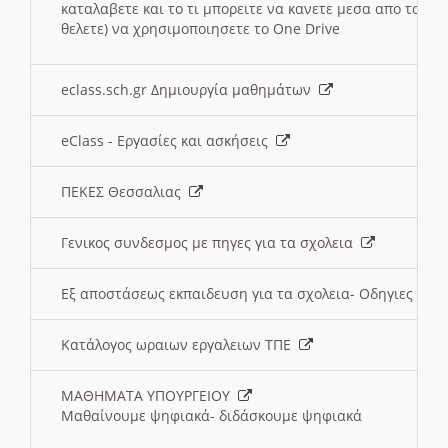
καταλαβετε και το τι μπορειτε να κανετε μεσα απο το σχο
θελετε) να χρησιμοποιησετε το One Drive
eclass.sch.gr Δημιουργία μαθημάτων
eClass - Εργασίες και ασκήσεις
ΠΕΚΕΣ Θεσσαλιας
Γενικος συνδεσμος με πηγες για τα σχολεια
Εξ αποστάσεως εκπαιδευση για τα σχολεια- Οδηγιες
Κατάλογος ωραιων εργαλειων ΤΠΕ
ΜΑΘΗΜΑΤΑ ΥΠΟΥΡΓΕΙΟΥ
Μαθαίνουμε ψηφιακά- διδάσκουμε ψηφιακά