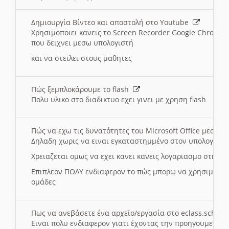
Δημιουργία Βίντεο και αποστολή στο Youtube
Χρησιμοποιει κανεις το Screen Recorder Google Chrome γ
που δειχνει μεσω υπολογιστή
και να στειλει στους μαθητες
Πώς ξεμπλοκάρουμε το flash
Πολυ υλικο στο διαδικτυο εχει γινει με χρηση flash
Πώς να εχω τις δυνατότητες του Microsoft Office μεσω 
Δηλαδη χωρις να ειναι εγκαταστημμένο στον υπολογιστή
Χρειαζεται ομως να εχει κανει κανεις λογαριασμο στη Mic
Επιπλεον ΠΟΛΥ ενδιαφερον το πώς μπορω να χρησιμοποι
ομάδες
Πως να ανεβάσετε ένα αρχείο/εργασία στο eclass.sch.gr
Ειναι πολυ ενδιαφερον γιατι έχοντας την προηγουμενη γ