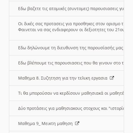
Εδω βαζετε τις ατομικές (συντομες) παρουσιασεις για κ
Οι δικές σας προτασεις για προσθηκες στον ορισμο της
Φαινεται να σας ενδιαφερουν οι δεξιοτητες του 21ου αι
Εδω δηλώνουμε τη διευθυνση της παρουσίασής μας στ
Εδω βλέπουμε τις παρουσιασεις που θα γινουν στο τμη
Μαθημα 8. Συζητηση για την τελικη εργασια
Τι θα μπορούσαν να κερδίσουν μαθησιακά οι μαθητές/τρ
Δύο προτάσεις για μαθησιακους στοχους και "ιστορία" μ
Μαθημα 9_ Μεικτη μαθηση