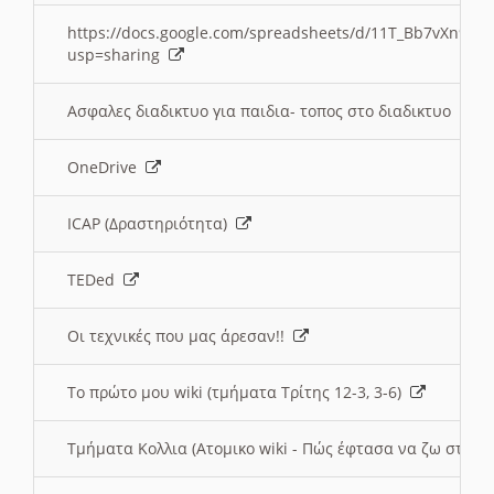
https://docs.google.com/spreadsheets/d/11T_Bb7vXn9
usp=sharing
Ασφαλες διαδικτυο για παιδια- τοπος στο διαδικτυο
OneDrive
ICAP (Δραστηριότητα)
TEDed
Οι τεχνικές που μας άρεσαν!!
Το πρώτο μου wiki (τμήματα Τρίτης 12-3, 3-6)
Τμήματα Κολλια (Ατομικο wiki - Πώς έφτασα να ζω στην 