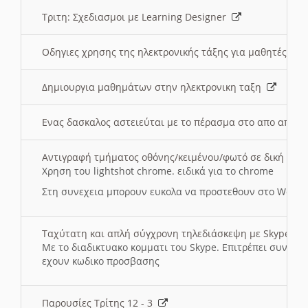
Τριτη: Σχεδιασμοι με Learning Designer
Οδηγιες χρησης της ηλεκτρονικής τάξης για μαθητές
Δημιουργια μαθημάτων στην ηλεκτρονικη ταξη
Ενας δασκαλος αστειεύται με το πέρασμα στο απο αποσ
Αντιγραφή τμήματος οθόνης/κειμένου/φωτό σε δική σας
Χρηση του lightshot chrome. ειδικά για το chrome
Στη συνεχεια μπορουν ευκολα να προστεθουν στο Word 
Ταχύτατη και απλή σύγχρονη τηλεδιάσκεψη με Skype
Με το διαδικτυακο κομματι του Skype. Επιτρέπει συνδε
εχουν κωδικο προσβασης
Παρουσίες Τρίτης 12 - 3