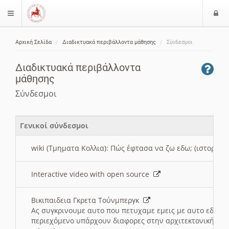
Ε
$langMenu
ί
Αρχική Σελίδα
Διαδικτυακά περιβάλλοντα μάθησης
Σύνδεσμοι
ο
ζήτηση
δ
Διαδικτυακά περιβάλλοντα
ο
μάθησης
ς
Σύνδεσμοι
Γενικοί σύνδεσμοι
wiki (Τμηματα Κολλια): Πώς έφτασα να ζω εδω; (ιστορια)
Interactive video with open source
Βικιπαιδεια Γκρετα Τούνμπεργκ
Ας συγκρινουμε αυτο που πετυχαμε εμεις με αυτο εδω το
περιεχόμενο υπάρχουν διαφορες στην αρχιτεκτονική της