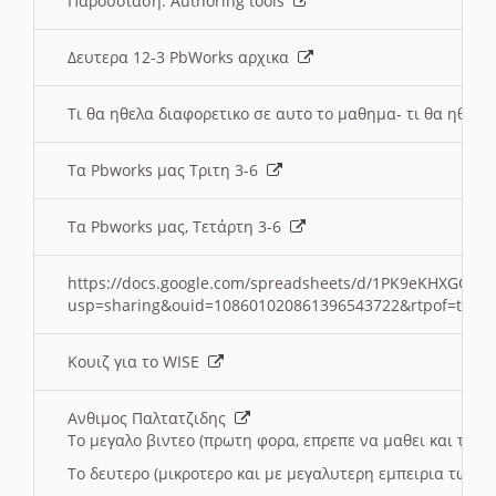
Παρουσιαση: Authoring tools
Δευτερα 12-3 PbWorks αρχικα
Τι θα ηθελα διαφορετικο σε αυτο το μαθημα- τι θα ηθελα
Τα Pbworks μας Τριτη 3-6
Τα Pbworks μας, Τετάρτη 3-6
https://docs.google.com/spreadsheets/d/1PK9eKHXGOJLZ
usp=sharing&ouid=108601020861396543722&rtpof=true
Κουιζ για το WISE
Ανθιμος Παλτατζιδης
Το μεγαλο βιντεο (πρωτη φορα, επρεπε να μαθει και το C
Το δευτερο (μικροτερο και με μεγαλυτερη εμπειρια τωρα)