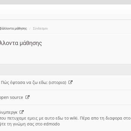
ιβάλλοντα μάθησης
Σύνδεσμοι
άλλοντα μάθησης
: Πώς έφτασα να ζω εδω; (ιστορια)
h open source
ούνμπεργκ
που πετυχαμε εμεις με αυτο εδω το wiki. Πέρα απο τη διαφορα στ
ψτε τη γνώμη σας στο edmodo