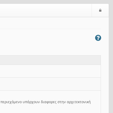
Ε
ί
σ
ο
δ
ο
ς
ο περιεχόμενο υπάρχουν διαφορες στην αρχιτεκτονική