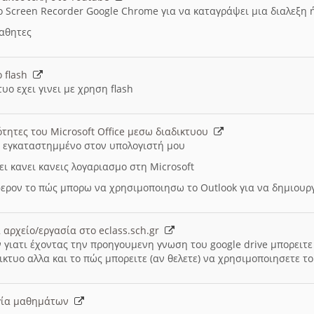
ο Screen Recorder Google Chrome για να καταγράψει μια διαλεξη 
μαθητες
ο flash
υο εχει γινει με χρηση flash
ότητες του Microsoft Office μεσω διαδικτυου
ι εγκαταστημμένο στον υπολογιστή μου
ει κανει κανεις λογαριασμο στη Microsoft
ερον το πώς μπορω να χρησιμοποιησω το Outlook για να δημιου
 αρχείο/εργασία στο eclass.sch.gr
 γιατι έχοντας την προηγουμενη γνωση του google drive μπορειτε 
ικτυο αλλα και το πώς μπορειτε (αν θελετε) να χρησιμοποιησετε το
υργία μαθημάτων