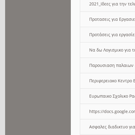
2021_Ιδεες για την τε
Προτασεις για Εργασι
Προτάσεις για εργασ
Να δω Λογισμικο για 
Παρουσιαση παλαιων 
Περιφερειακο Κεντρο
Ευρωπαικο Σχολικο 
https://docs.google
Ασφαλες διαδικτυο γι