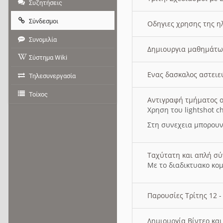
Συζητήσεις
Σύνδεσμοι
Οδηγιες χρησης της η
Συνομιλία
Δημιουργια μαθημάτω
Σύστημα Wiki
Ενας δασκαλος αστει
Τηλεσυνεργασία
Τοίχος
Αντιγραφή τμήματος ο
Χρηση του lightshot c
Στη συνεχεια μπορουν
Ταχύτατη και απλή σ
Με το διαδικτυακο κο
Παρουσίες Τρίτης 12 
Δημιουργία Βίντεο κα