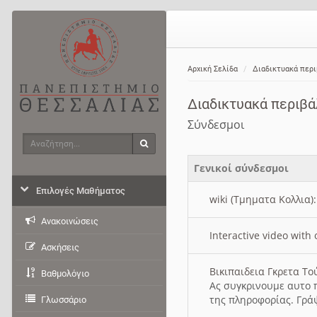
Αρχική Σελίδα
Διαδικτυακά περ
Διαδικτυακά περιβ
Σύνδεσμοι
Αναζήτηση
Αναζήτηση
Γενικοί σύνδεσμοι
Επιλογές Μαθήματος
wiki (Τμηματα Κολλια)
Ανακοινώσεις
Interactive video wit
Ασκήσεις
Βικιπαιδεια Γκρετα Τ
Βαθμολόγιο
Ας συγκρινουμε αυτο 
της πληροφορίας. Γρά
Γλωσσάριο