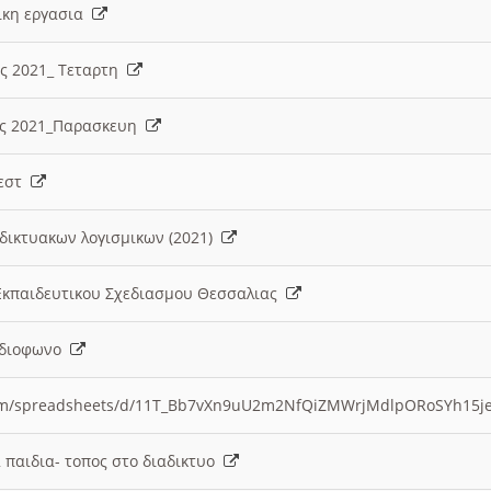
λικη εργασια
ες 2021_ Τεταρτη
ίες 2021_Παρασκευη
τεστ
δικτυακων λογισμικων (2021)
 Εκπαιδευτικου Σχεδιασμου Θεσσαλιας
Ραδιοφωνο
.com/spreadsheets/d/11T_Bb7vXn9uU2m2NfQiZMWrjMdlpORoSYh15j
α παιδια- τοπος στο διαδικτυο