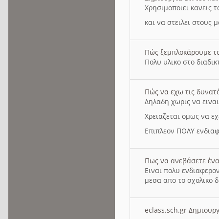
Χρησιμοποιει κανεις τ
και να στειλει στους 
Πώς ξεμπλοκάρουμε τ
Πολυ υλικο στο διαδικτ
Πώς να εχω τις δυνατ
Δηλαδη χωρις να εινα
Χρειαζεται ομως να εχ
Επιπλεον ΠΟΛΥ ενδιαφ
Πως να ανεβάσετε ένα
Ειναι πολυ ενδιαφερον
μεσα απο το σχολικο δ
eclass.sch.gr Δημιο