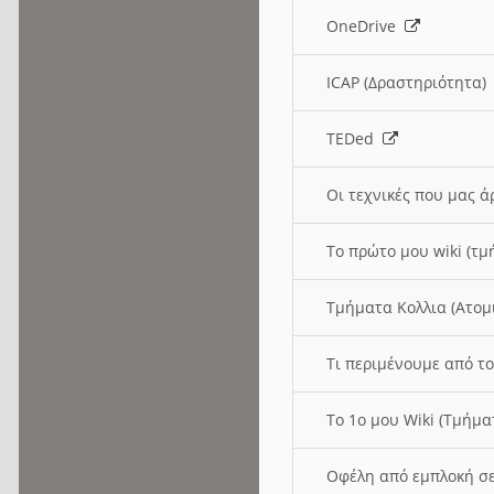
OneDrive
ICAP (Δραστηριότητα
TEDed
Οι τεχνικές που μας 
Το πρώτο μου wiki (τμ
Τμήματα Κολλια (Ατομ
Τι περιμένουμε από το
Το 1ο μου Wiki (Τμήμ
Οφέλη από εμπλοκή σε