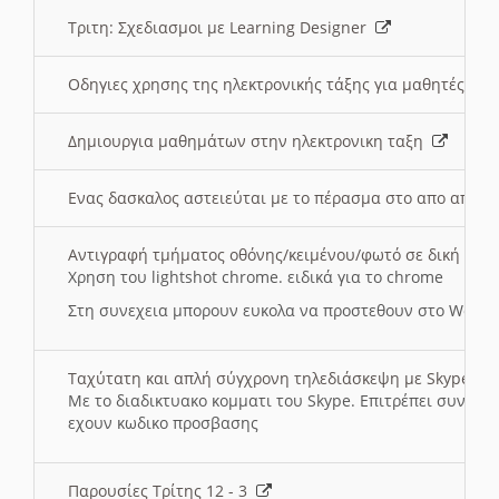
Τριτη: Σχεδιασμοι με Learning Designer
Οδηγιες χρησης της ηλεκτρονικής τάξης για μαθητές
Δημιουργια μαθημάτων στην ηλεκτρονικη ταξη
Ενας δασκαλος αστειεύται με το πέρασμα στο απο αποσ
Αντιγραφή τμήματος οθόνης/κειμένου/φωτό σε δική σας
Χρηση του lightshot chrome. ειδικά για το chrome
Στη συνεχεια μπορουν ευκολα να προστεθουν στο Word 
Ταχύτατη και απλή σύγχρονη τηλεδιάσκεψη με Skype
Με το διαδικτυακο κομματι του Skype. Επιτρέπει συνδε
εχουν κωδικο προσβασης
Παρουσίες Τρίτης 12 - 3