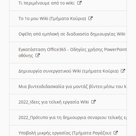
Τι περιμένουμε από το wiki;
Το 1ο μου Wiki (Τμήματα Κούρια)
Οφέλη από εμπλοκή σε διαδικασία δημιουργίας Wiki (Τ
Εγκατάσταση Office365 - Οδηγίες χρήσης PowerPoint γι
οθόνης
Δημιουργία συνεργατικού Wiki (τμήματα Κούρια)
Μια βιντεοδιδασκαλία για μοντάζ βίντεο μέσω του kden
2022_Ιδεες για τελική εργασία Wiki
2022_Πρότυπο για τη δημιουργια σεναριου τελικής εργα
Υποβολή μικρής εργασίας (Τμήματα Ραγάζου)