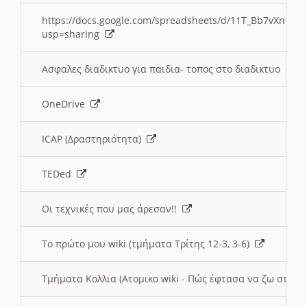
https://docs.google.com/spreadsheets/d/11T_Bb7vXn9
usp=sharing
Ασφαλες διαδικτυο για παιδια- τοπος στο διαδικτυο
OneDrive
ICAP (Δραστηριότητα)
TEDed
Οι τεχνικές που μας άρεσαν!!
Το πρώτο μου wiki (τμήματα Τρίτης 12-3, 3-6)
Τμήματα Κολλια (Ατομικο wiki - Πώς έφτασα να ζω στην 