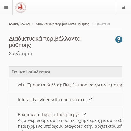
Ε
$langMenu
ί
Αρχική Σελίδα
Διαδικτυακά περιβάλλοντα μάθησης
Σύνδεσμοι
ο
ζήτηση
δ
Διαδικτυακά περιβάλλοντα
ο
μάθησης
ς
Σύνδεσμοι
Γενικοί σύνδεσμοι
wiki (Τμηματα Κολλια): Πώς έφτασα να ζω εδω; (ιστορια)
Interactive video with open source
Βικιπαιδεια Γκρετα Τούνμπεργκ
Ας συγκρινουμε αυτο που πετυχαμε εμεις με αυτο εδω το
περιεχόμενο υπάρχουν διαφορες στην αρχιτεκτονική της