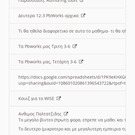
Παρουσιαση: Authoring tools
Δευτερα 12-3 PbWorks αρχικα
Τι θα ηθελα διαφορετικο σε αυτο το μαθημα- τι θα ηθελα
Τα Pbworks μας Τριτη 3-6
Τα Pbworks μας, Τετάρτη 3-6
https://docs.google.com/spreadsheets/d/1PK9eKHXGOJLZ
usp=sharing&ouid=108601020861396543722&rtpof=true
Κουιζ για το WISE
Ανθιμος Παλτατζιδης
Το μεγαλο βιντεο (πρωτη φορα, επρεπε να μαθει και το C
Το δευτερο (μικροτερο και με μεγαλυτερη εμπειρια τωρα)