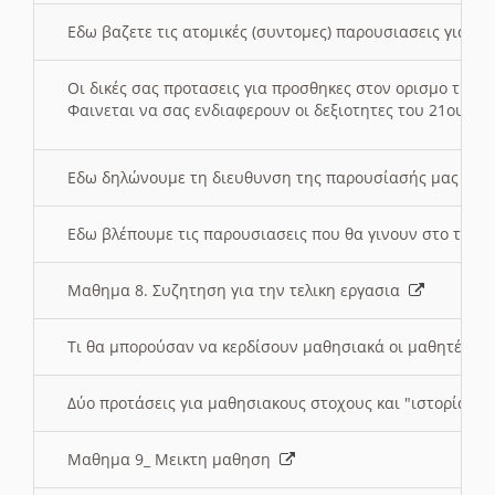
Εδω βαζετε τις ατομικές (συντομες) παρουσιασεις για κ
Οι δικές σας προτασεις για προσθηκες στον ορισμο της
Φαινεται να σας ενδιαφερουν οι δεξιοτητες του 21ου αι
Εδω δηλώνουμε τη διευθυνση της παρουσίασής μας στ
Εδω βλέπουμε τις παρουσιασεις που θα γινουν στο τμη
Μαθημα 8. Συζητηση για την τελικη εργασια
Τι θα μπορούσαν να κερδίσουν μαθησιακά οι μαθητές/τρ
Δύο προτάσεις για μαθησιακους στοχους και "ιστορία" μ
Μαθημα 9_ Μεικτη μαθηση