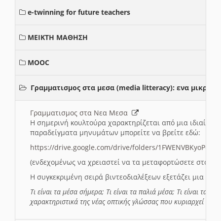
e-twinning for future teachers
ΜΕΙΚΤΗ ΜΑΘΗΣΗ
MOOC
Γραμματισμος στα μεσα (media litteracy): ενα μικρ
Γραμματισμος στα Νεα Μεσα
Η σημερινή κουλτούρα χαρακτηρίζεται από μια ιδιαίτερ
παραδείγματα μηνυμάτων μπορείτε να βρείτε εδώ:
https://drive.google.com/drive/folders/1FWENVBKyoPox
(ενδεχομένως να χρειαστεί να τα μεταφορτώσετε στο σύ
Η συγκεκριμένη σειρά βιντεοδιαλέξεων εξετάζει μια σε
Τι είναι τα μέσα σήμερα; Τι είναι τα παλιά μέσα; Τι είναι τα νέ
χαρακτηριστικά της νέας οπτικής γλώσσας που κυριαρχεί στη