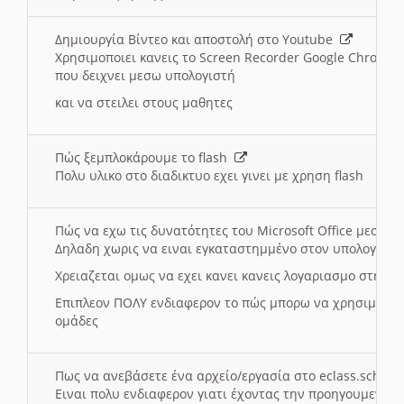
Δημιουργία Βίντεο και αποστολή στο Youtube
Χρησιμοποιει κανεις το Screen Recorder Google Chrome γ
που δειχνει μεσω υπολογιστή
και να στειλει στους μαθητες
Πώς ξεμπλοκάρουμε το flash
Πολυ υλικο στο διαδικτυο εχει γινει με χρηση flash
Πώς να εχω τις δυνατότητες του Microsoft Office μεσω 
Δηλαδη χωρις να ειναι εγκαταστημμένο στον υπολογιστή
Χρειαζεται ομως να εχει κανει κανεις λογαριασμο στη Mic
Επιπλεον ΠΟΛΥ ενδιαφερον το πώς μπορω να χρησιμοποι
ομάδες
Πως να ανεβάσετε ένα αρχείο/εργασία στο eclass.sch.gr
Ειναι πολυ ενδιαφερον γιατι έχοντας την προηγουμενη γ