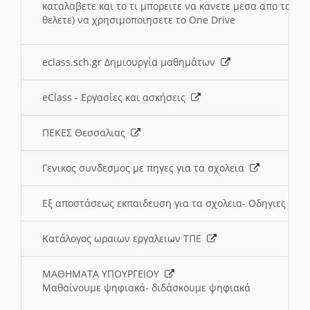
καταλαβετε και το τι μπορειτε να κανετε μεσα απο το σχο
θελετε) να χρησιμοποιησετε το One Drive
eclass.sch.gr Δημιουργία μαθημάτων
eClass - Εργασίες και ασκήσεις
ΠΕΚΕΣ Θεσσαλιας
Γενικος συνδεσμος με πηγες για τα σχολεια
Εξ αποστάσεως εκπαιδευση για τα σχολεια- Οδηγιες
Κατάλογος ωραιων εργαλειων ΤΠΕ
ΜΑΘΗΜΑΤΑ ΥΠΟΥΡΓΕΙΟΥ
Μαθαίνουμε ψηφιακά- διδάσκουμε ψηφιακά