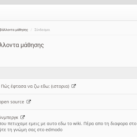
ιβάλλοντα μάθησης
Σύνδεσμοι
άλλοντα μάθησης
: Πώς έφτασα να ζω εδω; (ιστορια)
h open source
ούνμπεργκ
που πετυχαμε εμεις με αυτο εδω το wiki. Πέρα απο τη διαφορα στ
ψτε τη γνώμη σας στο edmodo