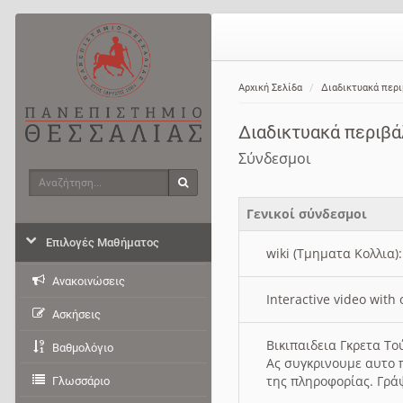
Αρχική Σελίδα
Διαδικτυακά περ
Διαδικτυακά περιβ
Σύνδεσμοι
Αναζήτηση
Αναζήτηση
Γενικοί σύνδεσμοι
Επιλογές Μαθήματος
wiki (Τμηματα Κολλια)
Ανακοινώσεις
Interactive video wit
Ασκήσεις
Βικιπαιδεια Γκρετα Τ
Βαθμολόγιο
Ας συγκρινουμε αυτο 
της πληροφορίας. Γρά
Γλωσσάριο