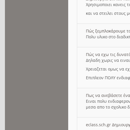
Χρησιμοποιει κανεις τ
και να στειλει στους 
Πώς ξεμπλοκάρουμε τ
Πολυ υλικο στο διαδικτ
Πώς να εχω τις δυνατ
Δηλαδη χωρις να εινα
Χρειαζεται ομως να εχ
Επιπλεον ΠΟΛΥ ενδιαφ
Πως να ανεβάσετε ένα
Ειναι πολυ ενδιαφερον
μεσα απο το σχολικο δ
eclass.sch.gr Δημιο