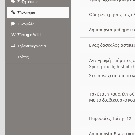
Συζητήσεις
Σύνδεσμοι
Οδηγιες χρησης της η
Συνομιλία
Δημιουργια μαθημάτω
Σύστημα Wiki
Ενας δασκαλος αστει
Τηλεσυνεργασία
Τοίχος
Αντιγραφή τμήματος ο
Χρηση του lightshot c
Στη συνεχεια μπορουν
Ταχύτατη και απλή σ
Με το διαδικτυακο κο
Παρουσίες Τρίτης 12 
Δημιουργία Βίντεο κα