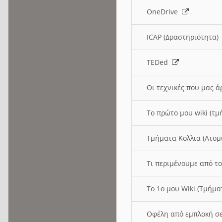
OneDrive
ICAP (Δραστηριότητα
TEDed
Οι τεχνικές που μας 
Το πρώτο μου wiki (τμ
Τμήματα Κολλια (Ατομ
Τι περιμένουμε από το
Το 1ο μου Wiki (Τμήμ
Οφέλη από εμπλοκή σε