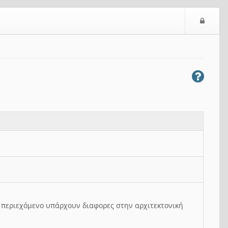
Ε
ί
σ
ο
δ
ο
ς
ο περιεχόμενο υπάρχουν διαφορες στην αρχιτεκτονική