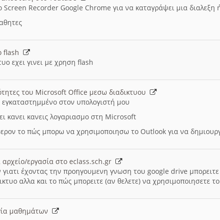
ο Screen Recorder Google Chrome για να καταγράψει μια διαλεξη 
μαθητες
ο flash
υο εχει γινει με χρηση flash
ότητες του Microsoft Office μεσω διαδικτυου
ι εγκαταστημμένο στον υπολογιστή μου
ει κανει κανεις λογαριασμο στη Microsoft
ερον το πώς μπορω να χρησιμοποιησω το Outlook για να δημιου
 αρχείο/εργασία στο eclass.sch.gr
 γιατι έχοντας την προηγουμενη γνωση του google drive μπορειτε 
ικτυο αλλα και το πώς μπορειτε (αν θελετε) να χρησιμοποιησετε το
υργία μαθημάτων