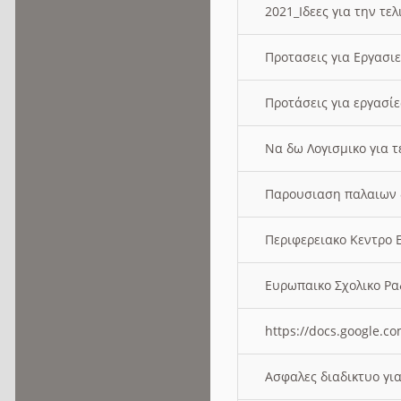
2021_Ιδεες για την τε
Προτασεις για Εργασι
Προτάσεις για εργασ
Να δω Λογισμικο για 
Παρουσιαση παλαιων 
Περιφερειακο Κεντρο
Ευρωπαικο Σχολικο 
https://docs.google
Ασφαλες διαδικτυο γι