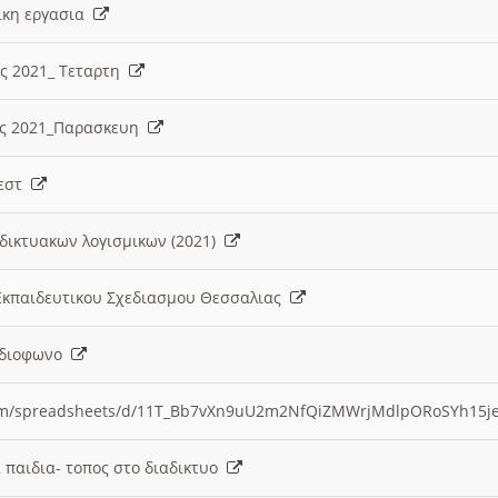
λικη εργασια
ες 2021_ Τεταρτη
ίες 2021_Παρασκευη
τεστ
δικτυακων λογισμικων (2021)
 Εκπαιδευτικου Σχεδιασμου Θεσσαλιας
Ραδιοφωνο
.com/spreadsheets/d/11T_Bb7vXn9uU2m2NfQiZMWrjMdlpORoSYh15j
α παιδια- τοπος στο διαδικτυο