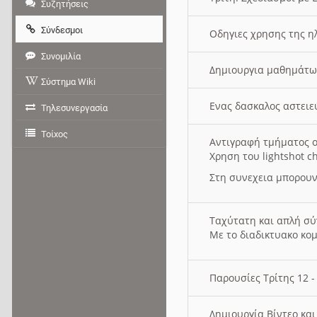
Συζητήσεις
Σύνδεσμοι
Οδηγιες χρησης της η
Συνομιλία
Δημιουργια μαθημάτω
Σύστημα Wiki
Ενας δασκαλος αστει
Τηλεσυνεργασία
Τοίχος
Αντιγραφή τμήματος ο
Χρηση του lightshot c
Στη συνεχεια μπορουν
Ταχύτατη και απλή σ
Με το διαδικτυακο κο
Παρουσίες Τρίτης 12 
Δημιουργία Βίντεο κα