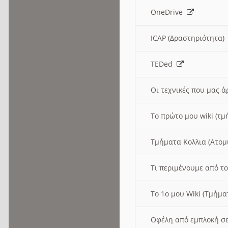
OneDrive
ICAP (Δραστηριότητα
TEDed
Οι τεχνικές που μας 
Το πρώτο μου wiki (τμ
Τμήματα Κολλια (Ατομ
Τι περιμένουμε από το
Το 1ο μου Wiki (Τμήμ
Οφέλη από εμπλοκή σε