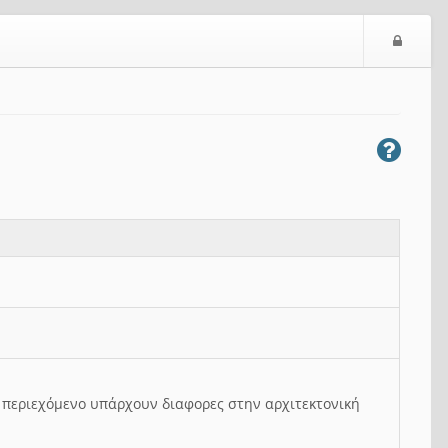
Ε
ί
σ
ο
δ
ο
ς
ο περιεχόμενο υπάρχουν διαφορες στην αρχιτεκτονική