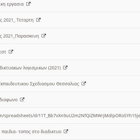
λικη εργασια
ες 2021_ Τεταρτη
ίες 2021_Παρασκευη
τεστ
δικτυακων λογισμικων (2021)
 Εκπαιδευτικου Σχεδιασμου Θεσσαλιας
Ραδιοφωνο
.com/spreadsheets/d/11T_Bb7vXn9uU2m2NfQiZMWrjMdlpORoSYh15j
α παιδια- τοπος στο διαδικτυο