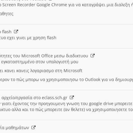
ο Screen Recorder Google Chrome για να καταγράψει μια διαλεξη 
μαθητες
ο flash
υο εχει γινει με χρηση flash
ότητες του Microsoft Office μεσω διαδικτυου
ι εγκαταστημμένο στον υπολογιστή μου
ει κανει κανεις λογαριασμο στη Microsoft
ερον το πώς μπορω να χρησιμοποιησω το Outlook για να δημιου
 αρχείο/εργασία στο eclass.sch.gr
 γιατι έχοντας την προηγουμενη γνωση του google drive μπορειτε 
ικτυο αλλα και το πώς μπορειτε (αν θελετε) να χρησιμοποιησετε το
υργία μαθημάτων