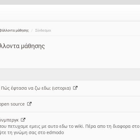
ιβάλλοντα μάθησης
Σύνδεσμοι
άλλοντα μάθησης
: Πώς έφτασα να ζω εδω; (ιστορια)
h open source
ούνμπεργκ
που πετυχαμε εμεις με αυτο εδω το wiki. Πέρα απο τη διαφορα στ
ψτε τη γνώμη σας στο edmodo