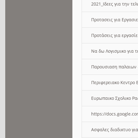
2021_Ιδεες για την τε
Προτασεις για Εργασι
Προτάσεις για εργασ
Να δω Λογισμικο για 
Παρουσιαση παλαιων 
Περιφερειακο Κεντρο
Ευρωπαικο Σχολικο 
https://docs.google
Ασφαλες διαδικτυο γι