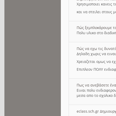
Χρησιμοποιει κανεις τ
και να στειλει στους 
Πώς ξεμπλοκάρουμε τ
Πολυ υλικο στο διαδικτ
Πώς να εχω τις δυνατ
Δηλαδη χωρις να εινα
Χρειαζεται ομως να εχ
Επιπλεον ΠΟΛΥ ενδιαφ
Πως να ανεβάσετε ένα
Ειναι πολυ ενδιαφερον
μεσα απο το σχολικο δ
eclass.sch.gr Δημιο