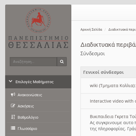
Αρχική Σελίδα
Διαδικτυακά περ
Διαδικτυακά περιβ
Σύνδεσμοι
Αναζήτηση
Αναζήτηση
Γενικοί σύνδεσμοι
Επιλογές Μαθήματος
wiki (Τμηματα Κολλια)
Ανακοινώσεις
Interactive video wit
Ασκήσεις
Βικιπαιδεια Γκρετα Τ
Βαθμολόγιο
Ας συγκρινουμε αυτο 
της πληροφορίας. Γρά
Γλωσσάριο