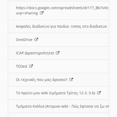
https://docs.google.com/spreadsheets/d/11T_Bb7vXn9
usp=sharing
Ασφαλες διαδικτυο για παιδια- τοπος στο διαδικτυο
OneDrive
ICAP (Δραστηριότητα)
TEDed
Οι τεχνικές που μας άρεσαν!!
Το πρώτο μου wiki (τμήματα Τρίτης 12-3, 3-6)
Τμήματα Κολλια (Ατομικο wiki - Πώς έφτασα να ζω στην 