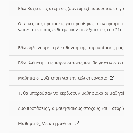
Εδω βαζετε τις ατομικές (συντομες) παρουσιασεις για κ
Οι δικές σας προτασεις για προσθηκες στον ορισμο της
Φαινεται να σας ενδιαφερουν οι δεξιοτητες του 21ου αι
Εδω δηλώνουμε τη διευθυνση της παρουσίασής μας στ
Εδω βλέπουμε τις παρουσιασεις που θα γινουν στο τμη
Μαθημα 8. Συζητηση για την τελικη εργασια
Τι θα μπορούσαν να κερδίσουν μαθησιακά οι μαθητές/τρ
Δύο προτάσεις για μαθησιακους στοχους και "ιστορία" μ
Μαθημα 9_ Μεικτη μαθηση