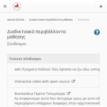
Ε
$langMenu
ί
Αρχική Σελίδα
Διαδικτυακά περιβάλλοντα μάθησης
Σύνδεσμοι
ο
ζήτηση
δ
Διαδικτυακά περιβάλλοντα
ο
μάθησης
ς
Σύνδεσμοι
Γενικοί σύνδεσμοι
wiki (Τμηματα Κολλια): Πώς έφτασα να ζω εδω; (ιστορια)
Interactive video with open source
Βικιπαιδεια Γκρετα Τούνμπεργκ
Ας συγκρινουμε αυτο που πετυχαμε εμεις με αυτο εδω το
περιεχόμενο υπάρχουν διαφορες στην αρχιτεκτονική της