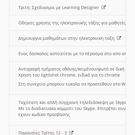
Τριτη: Σχεδιασμοι με Learning Designer
Οδηγιες χρησης της ηλεκτρονικής τάξης για μαθητές
Δημιουργια μαθημάτων στην ηλεκτρονικη ταξη
Ενας δασκαλος αστειεύται με το πέρασμα στο απο αποσ
Αντιγραφή τμήματος οθόνης/κειμένου/φωτό σε δική σας
Χρηση του lightshot chrome. ειδικά για το chrome
Στη συνεχεια μπορουν ευκολα να προστεθουν στο Word 
Ταχύτατη και απλή σύγχρονη τηλεδιάσκεψη με Skype
Με το διαδικτυακο κομματι του Skype. Επιτρέπει συνδε
εχουν κωδικο προσβασης
Παρουσίες Τρίτης 12 - 3