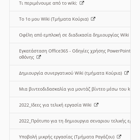
Τι περιμένουμε από το wiki;
Το 1ο μου Wiki (Τμήματα Κούρια)
Οφέλη από εμπλοκή σε διαδικασία δημιουργίας Wiki (Τ
Εγκατάσταση Office365 - Οδηγίες χρήσης PowerPoint γι
οθόνης
Δημιουργία συνεργατικού Wiki (τμήματα Κούρια)
Μια βιντεοδιδασκαλία για μοντάζ βίντεο μέσω του kden
2022_Ιδεες για τελική εργασία Wiki
2022_Πρότυπο για τη δημιουργια σεναριου τελικής εργα
Υποβολή μικρής εργασίας (Τμήματα Ραγάζου)