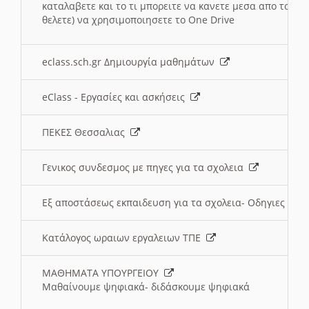
καταλαβετε και το τι μπορειτε να κανετε μεσα απο το σχο
θελετε) να χρησιμοποιησετε το One Drive
eclass.sch.gr Δημιουργία μαθημάτων
eClass - Εργασίες και ασκήσεις
ΠΕΚΕΣ Θεσσαλιας
Γενικος συνδεσμος με πηγες για τα σχολεια
Εξ αποστάσεως εκπαιδευση για τα σχολεια- Οδηγιες
Κατάλογος ωραιων εργαλειων ΤΠΕ
ΜΑΘΗΜΑΤΑ ΥΠΟΥΡΓΕΙΟΥ
Μαθαίνουμε ψηφιακά- διδάσκουμε ψηφιακά