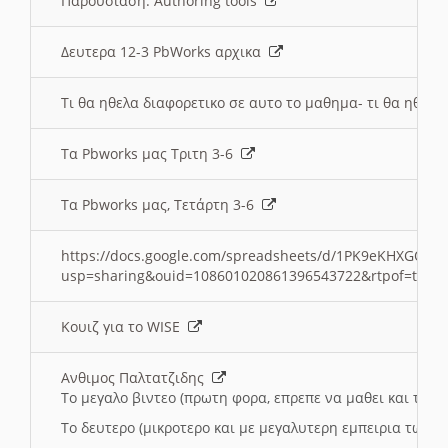
Παρουσιαση: Authoring tools
Δευτερα 12-3 PbWorks αρχικα
Τι θα ηθελα διαφορετικο σε αυτο το μαθημα- τι θα ηθελα
Τα Pbworks μας Τριτη 3-6
Τα Pbworks μας, Τετάρτη 3-6
https://docs.google.com/spreadsheets/d/1PK9eKHXGOJLZ
usp=sharing&ouid=108601020861396543722&rtpof=true
Κουιζ για το WISE
Ανθιμος Παλτατζιδης
Το μεγαλο βιντεο (πρωτη φορα, επρεπε να μαθει και το C
Το δευτερο (μικροτερο και με μεγαλυτερη εμπειρια τωρα)