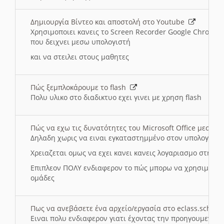
Δημιουργία Βίντεο και αποστολή στο Youtube
Χρησιμοποιει κανεις το Screen Recorder Google Chrome γ
που δειχνει μεσω υπολογιστή
και να στειλει στους μαθητες
Πώς ξεμπλοκάρουμε το flash
Πολυ υλικο στο διαδικτυο εχει γινει με χρηση flash
Πώς να εχω τις δυνατότητες του Microsoft Office μεσω 
Δηλαδη χωρις να ειναι εγκαταστημμένο στον υπολογιστή
Χρειαζεται ομως να εχει κανει κανεις λογαριασμο στη Mic
Επιπλεον ΠΟΛΥ ενδιαφερον το πώς μπορω να χρησιμοποι
ομάδες
Πως να ανεβάσετε ένα αρχείο/εργασία στο eclass.sch.gr
Ειναι πολυ ενδιαφερον γιατι έχοντας την προηγουμενη γ