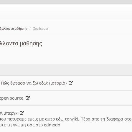
ιβάλλοντα μάθησης
Σύνδεσμοι
άλλοντα μάθησης
: Πώς έφτασα να ζω εδω; (ιστορια)
h open source
ούνμπεργκ
που πετυχαμε εμεις με αυτο εδω το wiki. Πέρα απο τη διαφορα στ
ψτε τη γνώμη σας στο edmodo