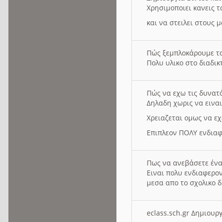
Χρησιμοποιει κανεις τ
και να στειλει στους 
Πώς ξεμπλοκάρουμε τ
Πολυ υλικο στο διαδικτ
Πώς να εχω τις δυνατ
Δηλαδη χωρις να εινα
Χρειαζεται ομως να εχ
Επιπλεον ΠΟΛΥ ενδιαφ
Πως να ανεβάσετε ένα
Ειναι πολυ ενδιαφερον
μεσα απο το σχολικο δ
eclass.sch.gr Δημιο