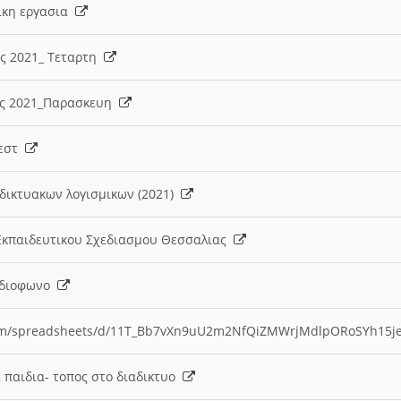
λικη εργασια
ες 2021_ Τεταρτη
ίες 2021_Παρασκευη
τεστ
δικτυακων λογισμικων (2021)
 Εκπαιδευτικου Σχεδιασμου Θεσσαλιας
Ραδιοφωνο
.com/spreadsheets/d/11T_Bb7vXn9uU2m2NfQiZMWrjMdlpORoSYh15j
α παιδια- τοπος στο διαδικτυο