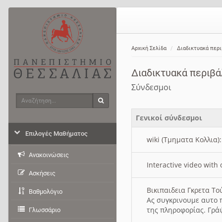
Αρχική Σελίδα
Διαδικτυακά περ
Διαδικτυακά περιβ
Σύνδεσμοι
Αναζήτηση
Αναζήτηση
Γενικοί σύνδεσμοι
Επιλογές Μαθήματος
wiki (Τμηματα Κολλια)
Ανακοινώσεις
Interactive video wit
Ασκήσεις
Βικιπαιδεια Γκρετα Τ
Βαθμολόγιο
Ας συγκρινουμε αυτο 
της πληροφορίας. Γρά
Γλωσσάριο