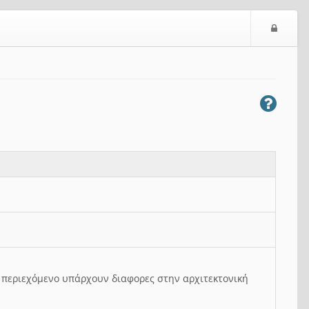
Ε
ί
σ
ο
δ
ο
ς
ο περιεχόμενο υπάρχουν διαφορες στην αρχιτεκτονική