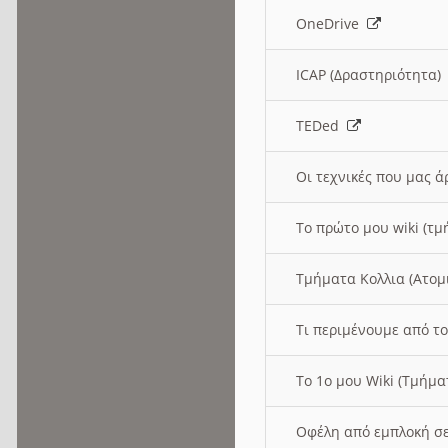
OneDrive
ICAP (Δραστηριότητα
TEDed
Οι τεχνικές που μας 
Το πρώτο μου wiki (τμ
Τμήματα Κολλια (Ατομ
Τι περιμένουμε από το
Το 1ο μου Wiki (Τμήμ
Οφέλη από εμπλοκή σε