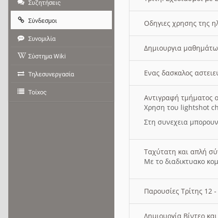
Συζητήσεις
Σύνδεσμοι
Οδηγιες χρησης της η
Συνομιλία
Δημιουργια μαθημάτω
Σύστημα Wiki
Ενας δασκαλος αστει
Τηλεσυνεργασία
Τοίχος
Αντιγραφή τμήματος ο
Χρηση του lightshot c
Στη συνεχεια μπορουν
Ταχύτατη και απλή σ
Με το διαδικτυακο κο
Παρουσίες Τρίτης 12 
Δημιουργία Βίντεο κα