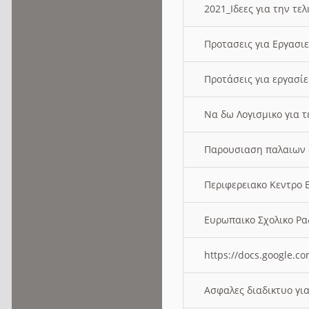
2021_Ιδεες για την τε
Προτασεις για Εργασι
Προτάσεις για εργασ
Να δω Λογισμικο για 
Παρουσιαση παλαιων 
Περιφερειακο Κεντρο
Ευρωπαικο Σχολικο 
https://docs.google
Ασφαλες διαδικτυο γι