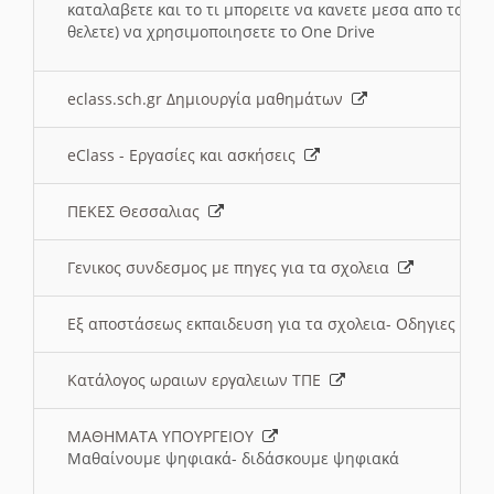
καταλαβετε και το τι μπορειτε να κανετε μεσα απο το σχο
θελετε) να χρησιμοποιησετε το One Drive
eclass.sch.gr Δημιουργία μαθημάτων
eClass - Εργασίες και ασκήσεις
ΠΕΚΕΣ Θεσσαλιας
Γενικος συνδεσμος με πηγες για τα σχολεια
Εξ αποστάσεως εκπαιδευση για τα σχολεια- Οδηγιες
Κατάλογος ωραιων εργαλειων ΤΠΕ
ΜΑΘΗΜΑΤΑ ΥΠΟΥΡΓΕΙΟΥ
Μαθαίνουμε ψηφιακά- διδάσκουμε ψηφιακά