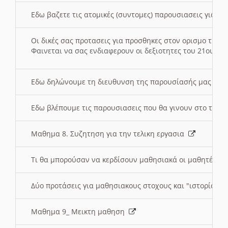
Εδω βαζετε τις ατομικές (συντομες) παρουσιασεις για κ
Οι δικές σας προτασεις για προσθηκες στον ορισμο της
Φαινεται να σας ενδιαφερουν οι δεξιοτητες του 21ου αι
Εδω δηλώνουμε τη διευθυνση της παρουσίασής μας στ
Εδω βλέπουμε τις παρουσιασεις που θα γινουν στο τμη
Μαθημα 8. Συζητηση για την τελικη εργασια
Τι θα μπορούσαν να κερδίσουν μαθησιακά οι μαθητές/τρ
Δύο προτάσεις για μαθησιακους στοχους και "ιστορία" μ
Μαθημα 9_ Μεικτη μαθηση