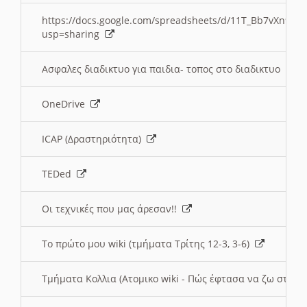
https://docs.google.com/spreadsheets/d/11T_Bb7vXn9
usp=sharing
Ασφαλες διαδικτυο για παιδια- τοπος στο διαδικτυο
OneDrive
ICAP (Δραστηριότητα)
TEDed
Οι τεχνικές που μας άρεσαν!!
Το πρώτο μου wiki (τμήματα Τρίτης 12-3, 3-6)
Τμήματα Κολλια (Ατομικο wiki - Πώς έφτασα να ζω στην 