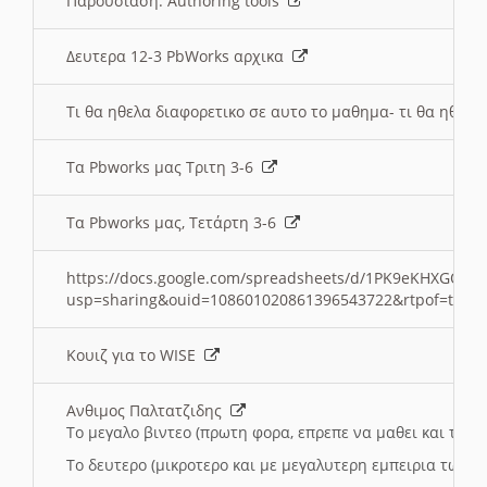
Παρουσιαση: Authoring tools
Δευτερα 12-3 PbWorks αρχικα
Τι θα ηθελα διαφορετικο σε αυτο το μαθημα- τι θα ηθελα
Τα Pbworks μας Τριτη 3-6
Τα Pbworks μας, Τετάρτη 3-6
https://docs.google.com/spreadsheets/d/1PK9eKHXGOJLZ
usp=sharing&ouid=108601020861396543722&rtpof=true
Κουιζ για το WISE
Ανθιμος Παλτατζιδης
Το μεγαλο βιντεο (πρωτη φορα, επρεπε να μαθει και το C
Το δευτερο (μικροτερο και με μεγαλυτερη εμπειρια τωρα)