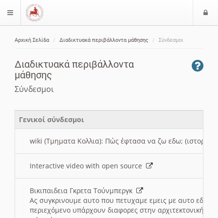
Ε
$langMenu
ί
Αρχική Σελίδα
Διαδικτυακά περιβάλλοντα μάθησης
Σύνδεσμοι
ο
ζήτηση
δ
Διαδικτυακά περιβάλλοντα
ο
μάθησης
ς
Σύνδεσμοι
Γενικοί σύνδεσμοι
wiki (Τμηματα Κολλια): Πώς έφτασα να ζω εδω; (ιστορια)
Interactive video with open source
Βικιπαιδεια Γκρετα Τούνμπεργκ
Ας συγκρινουμε αυτο που πετυχαμε εμεις με αυτο εδω το
περιεχόμενο υπάρχουν διαφορες στην αρχιτεκτονική της