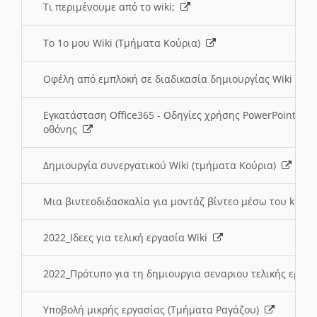
Τι περιμένουμε από το wiki;
Το 1ο μου Wiki (Τμήματα Κούρια)
Οφέλη από εμπλοκή σε διαδικασία δημιουργίας Wiki (Τ
Εγκατάσταση Office365 - Οδηγίες χρήσης PowerPoint γι
οθόνης
Δημιουργία συνεργατικού Wiki (τμήματα Κούρια)
Μια βιντεοδιδασκαλία για μοντάζ βίντεο μέσω του kden
2022_Ιδεες για τελική εργασία Wiki
2022_Πρότυπο για τη δημιουργια σεναριου τελικής εργα
Υποβολή μικρής εργασίας (Τμήματα Ραγάζου)