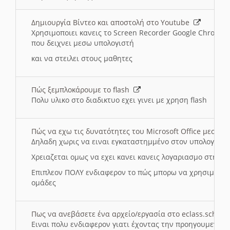
Δημιουργία Βίντεο και αποστολή στο Youtube
Χρησιμοποιει κανεις το Screen Recorder Google Chrome γ
που δειχνει μεσω υπολογιστή
και να στειλει στους μαθητες
Πώς ξεμπλοκάρουμε το flash
Πολυ υλικο στο διαδικτυο εχει γινει με χρηση flash
Πώς να εχω τις δυνατότητες του Microsoft Office μεσω 
Δηλαδη χωρις να ειναι εγκαταστημμένο στον υπολογιστή
Χρειαζεται ομως να εχει κανει κανεις λογαριασμο στη Mic
Επιπλεον ΠΟΛΥ ενδιαφερον το πώς μπορω να χρησιμοποι
ομάδες
Πως να ανεβάσετε ένα αρχείο/εργασία στο eclass.sch.gr
Ειναι πολυ ενδιαφερον γιατι έχοντας την προηγουμενη γ