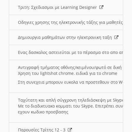
Τριτη: Σχεδιασμοι με Learning Designer
Οδηγιες χρησης της ηλεκτρονικής τάξης για μαθητές
Δημιουργια μαθημάτων στην ηλεκτρονικη ταξη
Ενας δασκαλος αστειεύται με το πέρασμα στο απο αποσ
Αντιγραφή τμήματος οθόνης/κειμένου/φωτό σε δική σας
Χρηση του lightshot chrome. ειδικά για το chrome
Στη συνεχεια μπορουν ευκολα να προστεθουν στο Word 
Ταχύτατη και απλή σύγχρονη τηλεδιάσκεψη με Skype
Με το διαδικτυακο κομματι του Skype. Επιτρέπει συνδε
εχουν κωδικο προσβασης
Παρουσίες Τρίτης 12 - 3