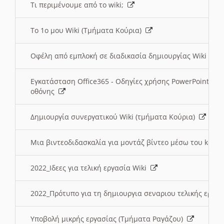
Τι περιμένουμε από το wiki;
Το 1ο μου Wiki (Τμήματα Κούρια)
Οφέλη από εμπλοκή σε διαδικασία δημιουργίας Wiki (Τ
Εγκατάσταση Office365 - Οδηγίες χρήσης PowerPoint γι
οθόνης
Δημιουργία συνεργατικού Wiki (τμήματα Κούρια)
Μια βιντεοδιδασκαλία για μοντάζ βίντεο μέσω του kden
2022_Ιδεες για τελική εργασία Wiki
2022_Πρότυπο για τη δημιουργια σεναριου τελικής εργα
Υποβολή μικρής εργασίας (Τμήματα Ραγάζου)