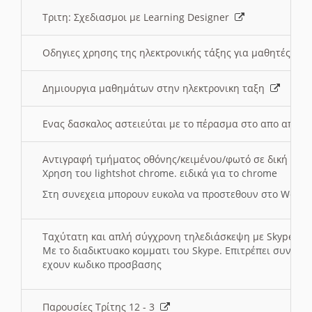
Τριτη: Σχεδιασμοι με Learning Designer
Οδηγιες χρησης της ηλεκτρονικής τάξης για μαθητές
Δημιουργια μαθημάτων στην ηλεκτρονικη ταξη
Ενας δασκαλος αστειεύται με το πέρασμα στο απο αποσ
Αντιγραφή τμήματος οθόνης/κειμένου/φωτό σε δική σας
Χρηση του lightshot chrome. ειδικά για το chrome
Στη συνεχεια μπορουν ευκολα να προστεθουν στο Word 
Ταχύτατη και απλή σύγχρονη τηλεδιάσκεψη με Skype
Με το διαδικτυακο κομματι του Skype. Επιτρέπει συνδε
εχουν κωδικο προσβασης
Παρουσίες Τρίτης 12 - 3