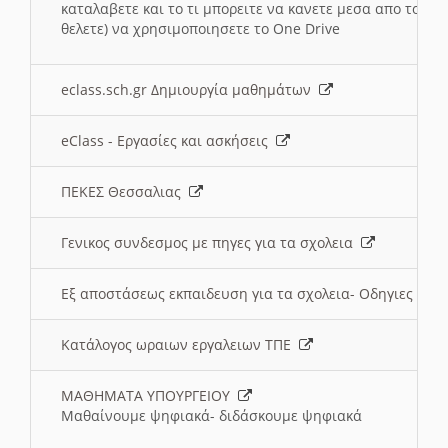
καταλαβετε και το τι μπορειτε να κανετε μεσα απο το σχο
θελετε) να χρησιμοποιησετε το One Drive
eclass.sch.gr Δημιουργία μαθημάτων
eClass - Εργασίες και ασκήσεις
ΠΕΚΕΣ Θεσσαλιας
Γενικος συνδεσμος με πηγες για τα σχολεια
Εξ αποστάσεως εκπαιδευση για τα σχολεια- Οδηγιες
Κατάλογος ωραιων εργαλειων ΤΠΕ
ΜΑΘΗΜΑΤΑ ΥΠΟΥΡΓΕΙΟΥ
Μαθαίνουμε ψηφιακά- διδάσκουμε ψηφιακά