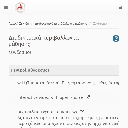
Ε
$langMenu
ί
Αρχική Σελίδα
Διαδικτυακά περιβάλλοντα μάθησης
Σύνδεσμοι
ο
ζήτηση
δ
Διαδικτυακά περιβάλλοντα
ο
μάθησης
ς
Σύνδεσμοι
Γενικοί σύνδεσμοι
wiki (Τμηματα Κολλια): Πώς έφτασα να ζω εδω; (ιστορια)
Interactive video with open source
Βικιπαιδεια Γκρετα Τούνμπεργκ
Ας συγκρινουμε αυτο που πετυχαμε εμεις με αυτο εδω το
περιεχόμενο υπάρχουν διαφορες στην αρχιτεκτονική της