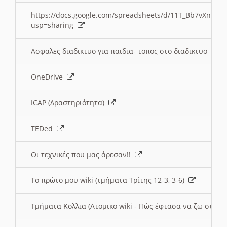
https://docs.google.com/spreadsheets/d/11T_Bb7vXn9
usp=sharing
Ασφαλες διαδικτυο για παιδια- τοπος στο διαδικτυο
OneDrive
ICAP (Δραστηριότητα)
TEDed
Οι τεχνικές που μας άρεσαν!!
Το πρώτο μου wiki (τμήματα Τρίτης 12-3, 3-6)
Τμήματα Κολλια (Ατομικο wiki - Πώς έφτασα να ζω στην 