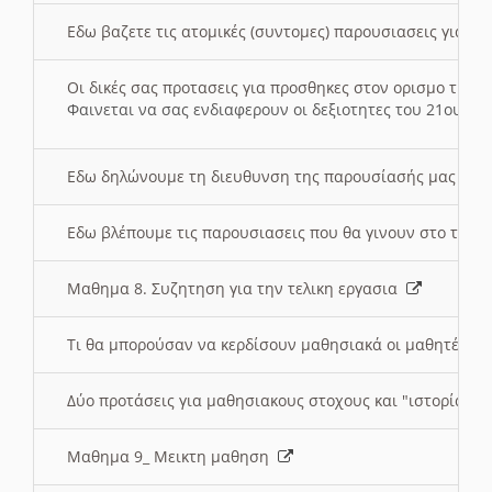
Εδω βαζετε τις ατομικές (συντομες) παρουσιασεις για κ
Οι δικές σας προτασεις για προσθηκες στον ορισμο της
Φαινεται να σας ενδιαφερουν οι δεξιοτητες του 21ου αι
Εδω δηλώνουμε τη διευθυνση της παρουσίασής μας στ
Εδω βλέπουμε τις παρουσιασεις που θα γινουν στο τμη
Μαθημα 8. Συζητηση για την τελικη εργασια
Τι θα μπορούσαν να κερδίσουν μαθησιακά οι μαθητές/τρ
Δύο προτάσεις για μαθησιακους στοχους και "ιστορία" μ
Μαθημα 9_ Μεικτη μαθηση