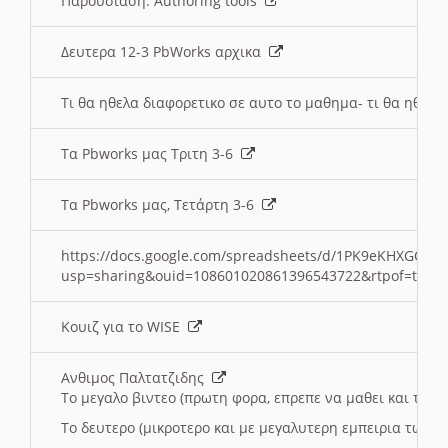
Παρουσιαση: Authoring tools
Δευτερα 12-3 PbWorks αρχικα
Τι θα ηθελα διαφορετικο σε αυτο το μαθημα- τι θα ηθελα
Τα Pbworks μας Τριτη 3-6
Τα Pbworks μας, Τετάρτη 3-6
https://docs.google.com/spreadsheets/d/1PK9eKHXGOJLZ
usp=sharing&ouid=108601020861396543722&rtpof=true
Κουιζ για το WISE
Ανθιμος Παλτατζιδης
Το μεγαλο βιντεο (πρωτη φορα, επρεπε να μαθει και το C
Το δευτερο (μικροτερο και με μεγαλυτερη εμπειρια τωρα)