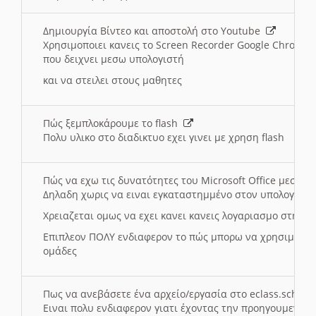
Δημιουργία Βίντεο και αποστολή στο Youtube
Χρησιμοποιει κανεις το Screen Recorder Google Chrome γ
που δειχνει μεσω υπολογιστή
και να στειλει στους μαθητες
Πώς ξεμπλοκάρουμε το flash
Πολυ υλικο στο διαδικτυο εχει γινει με χρηση flash
Πώς να εχω τις δυνατότητες του Microsoft Office μεσω 
Δηλαδη χωρις να ειναι εγκαταστημμένο στον υπολογιστή
Χρειαζεται ομως να εχει κανει κανεις λογαριασμο στη Mic
Επιπλεον ΠΟΛΥ ενδιαφερον το πώς μπορω να χρησιμοποι
ομάδες
Πως να ανεβάσετε ένα αρχείο/εργασία στο eclass.sch.gr
Ειναι πολυ ενδιαφερον γιατι έχοντας την προηγουμενη γ