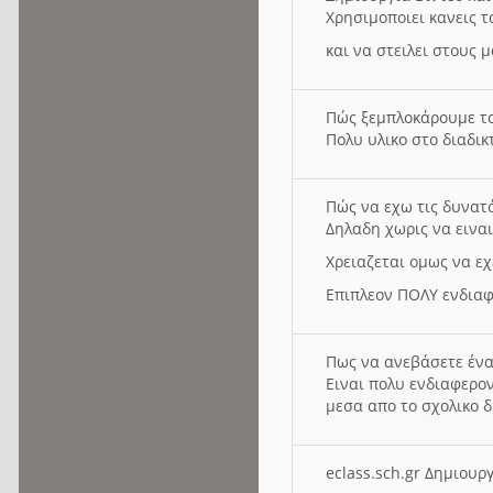
Χρησιμοποιει κανεις τ
και να στειλει στους 
Πώς ξεμπλοκάρουμε τ
Πολυ υλικο στο διαδικτ
Πώς να εχω τις δυνατ
Δηλαδη χωρις να εινα
Χρειαζεται ομως να εχ
Επιπλεον ΠΟΛΥ ενδιαφ
Πως να ανεβάσετε ένα
Ειναι πολυ ενδιαφερον
μεσα απο το σχολικο δ
eclass.sch.gr Δημιο