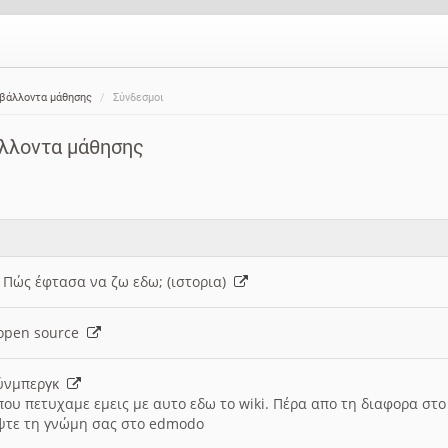
ιβάλλοντα μάθησης
Σύνδεσμοι
άλλοντα μάθησης
: Πώς έφτασα να ζω εδω; (ιστορια)
h open source
ούνμπεργκ
που πετυχαμε εμεις με αυτο εδω το wiki. Πέρα απο τη διαφορα στ
ψτε τη γνώμη σας στο edmodo