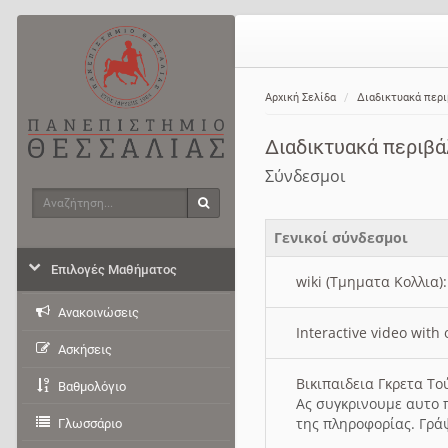
Αρχική Σελίδα
Διαδικτυακά περ
Διαδικτυακά περιβ
Σύνδεσμοι
Αναζήτηση
Αναζήτηση
Γενικοί σύνδεσμοι
Επιλογές Μαθήματος
wiki (Τμηματα Κολλια)
Ανακοινώσεις
Interactive video wit
Ασκήσεις
Βικιπαιδεια Γκρετα Τ
Βαθμολόγιο
Ας συγκρινουμε αυτο 
της πληροφορίας. Γρά
Γλωσσάριο