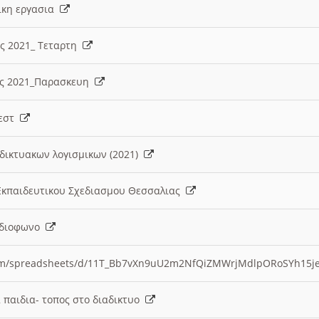
λικη εργασια
ες 2021_ Τεταρτη
ίες 2021_Παρασκευη
τεστ
δικτυακων λογισμικων (2021)
 Εκπαιδευτικου Σχεδιασμου Θεσσαλιας
Ραδιοφωνο
.com/spreadsheets/d/11T_Bb7vXn9uU2m2NfQiZMWrjMdlpORoSYh15j
α παιδια- τοπος στο διαδικτυο