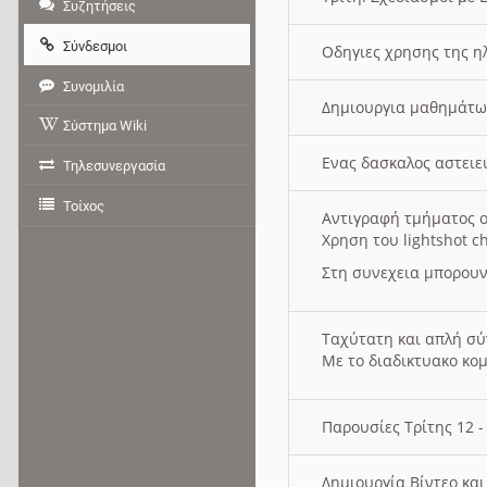
Συζητήσεις
Σύνδεσμοι
Οδηγιες χρησης της η
Συνομιλία
Δημιουργια μαθημάτω
Σύστημα Wiki
Ενας δασκαλος αστει
Τηλεσυνεργασία
Τοίχος
Αντιγραφή τμήματος ο
Χρηση του lightshot c
Στη συνεχεια μπορουν
Ταχύτατη και απλή σ
Με το διαδικτυακο κο
Παρουσίες Τρίτης 12 
Δημιουργία Βίντεο κα