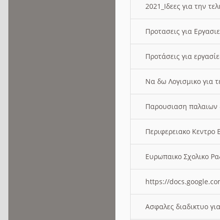
2021_Ιδεες για την τε
Προτασεις για Εργασι
Προτάσεις για εργασ
Να δω Λογισμικο για 
Παρουσιαση παλαιων 
Περιφερειακο Κεντρο
Ευρωπαικο Σχολικο 
https://docs.google
Ασφαλες διαδικτυο γι