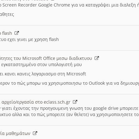
ο Screen Recorder Google Chrome για να καταγράψει μια διαλεξη 
μαθητες
ο flash
υο εχει γινει με χρηση flash
ότητες του Microsoft Office μεσω διαδικτυου
ι εγκαταστημμένο στον υπολογιστή μου
ει κανει κανεις λογαριασμο στη Microsoft
ερον το πώς μπορω να χρησιμοποιησω το Outlook για να δημιου
 αρχείο/εργασία στο eclass.sch.gr
 γιατι έχοντας την προηγουμενη γνωση του google drive μπορειτε 
ικτυο αλλα και το πώς μπορειτε (αν θελετε) να χρησιμοποιησετε το
υργία μαθημάτων