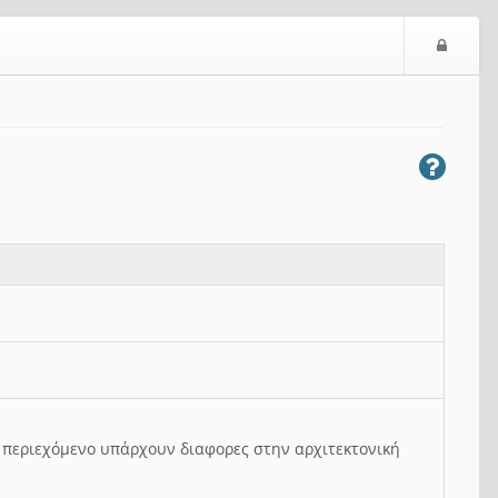
Ε
ί
σ
ο
δ
ο
ς
ο περιεχόμενο υπάρχουν διαφορες στην αρχιτεκτονική