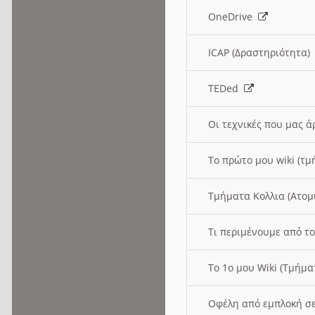
OneDrive
ICAP (Δραστηριότητα
TEDed
Οι τεχνικές που μας 
Το πρώτο μου wiki (τμ
Τμήματα Κολλια (Ατομ
Τι περιμένουμε από το
Το 1ο μου Wiki (Τμήμ
Οφέλη από εμπλοκή σε