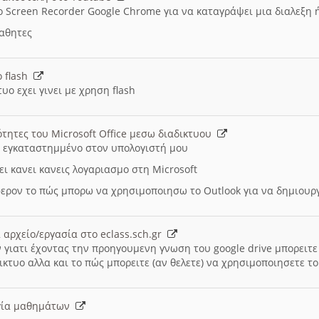
ο Screen Recorder Google Chrome για να καταγράψει μια διαλεξη 
μαθητες
ο flash
υο εχει γινει με χρηση flash
ότητες του Microsoft Office μεσω διαδικτυου
ι εγκαταστημμένο στον υπολογιστή μου
ει κανει κανεις λογαριασμο στη Microsoft
ερον το πώς μπορω να χρησιμοποιησω το Outlook για να δημιου
 αρχείο/εργασία στο eclass.sch.gr
 γιατι έχοντας την προηγουμενη γνωση του google drive μπορειτε 
ικτυο αλλα και το πώς μπορειτε (αν θελετε) να χρησιμοποιησετε το
υργία μαθημάτων