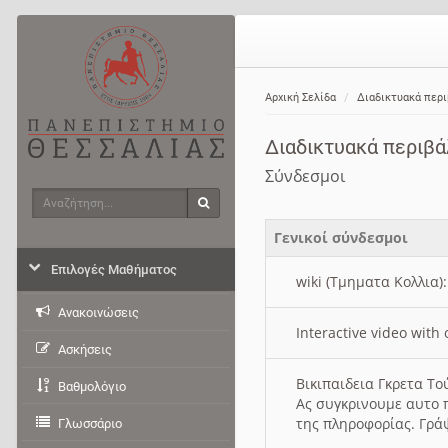
Αρχική Σελίδα
Διαδικτυακά περ
Διαδικτυακά περιβ
Σύνδεσμοι
Αναζήτηση
Αναζήτηση
Γενικοί σύνδεσμοι
Επιλογές Μαθήματος
wiki (Τμηματα Κολλια)
Ανακοινώσεις
Interactive video wit
Ασκήσεις
Βικιπαιδεια Γκρετα Τ
Βαθμολόγιο
Ας συγκρινουμε αυτο 
της πληροφορίας. Γρά
Γλωσσάριο