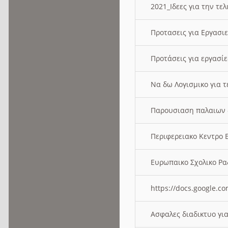
2021_Ιδεες για την τε
Προτασεις για Εργασι
Προτάσεις για εργασ
Να δω Λογισμικο για 
Παρουσιαση παλαιων 
Περιφερειακο Κεντρο
Ευρωπαικο Σχολικο 
https://docs.google
Ασφαλες διαδικτυο γι