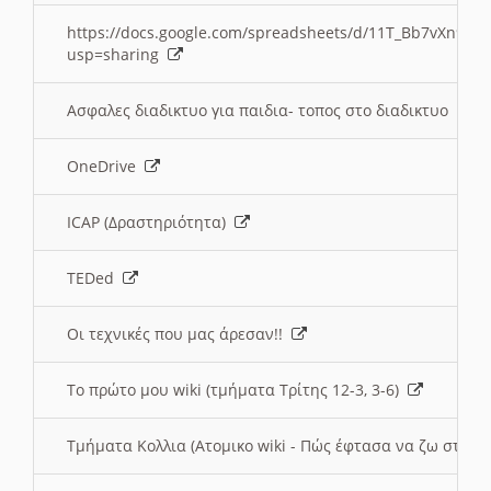
https://docs.google.com/spreadsheets/d/11T_Bb7vXn9
usp=sharing
Ασφαλες διαδικτυο για παιδια- τοπος στο διαδικτυο
OneDrive
ICAP (Δραστηριότητα)
TEDed
Οι τεχνικές που μας άρεσαν!!
Το πρώτο μου wiki (τμήματα Τρίτης 12-3, 3-6)
Τμήματα Κολλια (Ατομικο wiki - Πώς έφτασα να ζω στην 