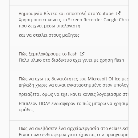
Δημιουργία Βίντεο και αποστολή στο Youtube
Χρησιμοποιει κανεις το Screen Recorder Google Chrome γ
που δειχνει μεσω υπολογιστή
και να στειλει στους μαθητες
Πώς ξεμπλοκάρουμε το flash
Πολυ υλικο στο διαδικτυο εχει γινει με χρηση flash
Πώς να εχω τις δυνατότητες του Microsoft Office μεσω 
Δηλαδη χωρις να ειναι εγκαταστημμένο στον υπολογιστή
Χρειαζεται ομως να εχει κανει κανεις λογαριασμο στη Mic
Επιπλεον ΠΟΛΥ ενδιαφερον το πώς μπορω να χρησιμοποι
ομάδες
Πως να ανεβάσετε ένα αρχείο/εργασία στο eclass.sch.gr
Ειναι πολυ ενδιαφερον γιατι έχοντας την προηγουμενη γ