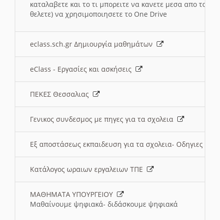
καταλαβετε και το τι μπορειτε να κανετε μεσα απο το σχο
θελετε) να χρησιμοποιησετε το One Drive
eclass.sch.gr Δημιουργία μαθημάτων
eClass - Εργασίες και ασκήσεις
ΠΕΚΕΣ Θεσσαλιας
Γενικος συνδεσμος με πηγες για τα σχολεια
Εξ αποστάσεως εκπαιδευση για τα σχολεια- Οδηγιες
Κατάλογος ωραιων εργαλειων ΤΠΕ
ΜΑΘΗΜΑΤΑ ΥΠΟΥΡΓΕΙΟΥ
Μαθαίνουμε ψηφιακά- διδάσκουμε ψηφιακά