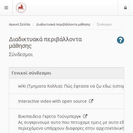
Ε
$langMenu
ί
Αρχική Σελίδα
Διαδικτυακά περιβάλλοντα μάθησης
Σύνδεσμοι
ο
ζήτηση
δ
Διαδικτυακά περιβάλλοντα
ο
μάθησης
ς
Σύνδεσμοι
Γενικοί σύνδεσμοι
wiki (Τμηματα Κολλια): Πώς έφτασα να ζω εδω; (ιστορια)
Interactive video with open source
Βικιπαιδεια Γκρετα Τούνμπεργκ
Ας συγκρινουμε αυτο που πετυχαμε εμεις με αυτο εδω το
περιεχόμενο υπάρχουν διαφορες στην αρχιτεκτονική της