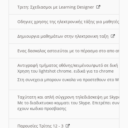
Τριτη: Σχεδιασμοι με Learning Designer
Οδηγιες χρησης της ηλεκτρονικής τάξης για μαθητές
Δημιουργια μαθημάτων στην ηλεκτρονικη ταξη
Ενας δασκαλος αστειεύται με το πέρασμα στο απο αποσ
Αντιγραφή τμήματος οθόνης/κειμένου/φωτό σε δική σας
Χρηση του lightshot chrome. ειδικά για το chrome
Στη συνεχεια μπορουν ευκολα να προστεθουν στο Word 
Ταχύτατη και απλή σύγχρονη τηλεδιάσκεψη με Skype
Με το διαδικτυακο κομματι του Skype. Επιτρέπει συνδε
εχουν κωδικο προσβασης
Παρουσίες Τρίτης 12 - 3