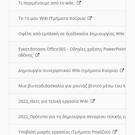
Τι περιμένουμε από το wiki;
Το 1ο μου Wiki (Τμήματα Κούρια)
Οφέλη από εμπλοκή σε διαδικασία δημιουργίας Wiki (Τ
Εγκατάσταση Office365 - Οδηγίες χρήσης PowerPoint γι
οθόνης
Δημιουργία συνεργατικού Wiki (τμήματα Κούρια)
Μια βιντεοδιδασκαλία για μοντάζ βίντεο μέσω του kden
2022_Ιδεες για τελική εργασία Wiki
2022_Πρότυπο για τη δημιουργια σεναριου τελικής εργα
Υποβολή μικρής εργασίας (Τμήματα Ραγάζου)