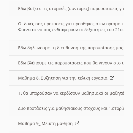
Εδω βαζετε τις ατομικές (συντομες) παρουσιασεις για κ
Οι δικές σας προτασεις για προσθηκες στον ορισμο της
Φαινεται να σας ενδιαφερουν οι δεξιοτητες του 21ου αι
Εδω δηλώνουμε τη διευθυνση της παρουσίασής μας στ
Εδω βλέπουμε τις παρουσιασεις που θα γινουν στο τμη
Μαθημα 8. Συζητηση για την τελικη εργασια
Τι θα μπορούσαν να κερδίσουν μαθησιακά οι μαθητές/τρ
Δύο προτάσεις για μαθησιακους στοχους και "ιστορία" μ
Μαθημα 9_ Μεικτη μαθηση