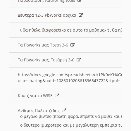
Παρουσιαση: Authoring tools
Δευτερα 12-3 PbWorks αρχικα
Τι θα ηθελα διαφορετικο σε αυτο το μαθημα- τι θα ηθελα
Τα Pbworks μας Τριτη 3-6
Τα Pbworks μας, Τετάρτη 3-6
https://docs.google.com/spreadsheets/d/1PK9eKHXGOJLZ
usp=sharing&ouid=108601020861396543722&rtpof=true
Κουιζ για το WISE
Ανθιμος Παλτατζιδης
Το μεγαλο βιντεο (πρωτη φορα, επρεπε να μαθει και το C
Το δευτερο (μικροτερο και με μεγαλυτερη εμπειρια τωρα)