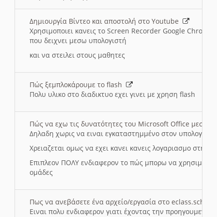
Δημιουργία Βίντεο και αποστολή στο Youtube
Χρησιμοποιει κανεις το Screen Recorder Google Chrome γ
που δειχνει μεσω υπολογιστή
και να στειλει στους μαθητες
Πώς ξεμπλοκάρουμε το flash
Πολυ υλικο στο διαδικτυο εχει γινει με χρηση flash
Πώς να εχω τις δυνατότητες του Microsoft Office μεσω 
Δηλαδη χωρις να ειναι εγκαταστημμένο στον υπολογιστή
Χρειαζεται ομως να εχει κανει κανεις λογαριασμο στη Mic
Επιπλεον ΠΟΛΥ ενδιαφερον το πώς μπορω να χρησιμοποι
ομάδες
Πως να ανεβάσετε ένα αρχείο/εργασία στο eclass.sch.gr
Ειναι πολυ ενδιαφερον γιατι έχοντας την προηγουμενη γ