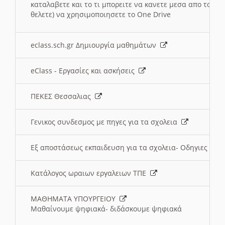
καταλαβετε και το τι μπορειτε να κανετε μεσα απο το σχο
θελετε) να χρησιμοποιησετε το One Drive
eclass.sch.gr Δημιουργία μαθημάτων
eClass - Εργασίες και ασκήσεις
ΠΕΚΕΣ Θεσσαλιας
Γενικος συνδεσμος με πηγες για τα σχολεια
Εξ αποστάσεως εκπαιδευση για τα σχολεια- Οδηγιες
Κατάλογος ωραιων εργαλειων ΤΠΕ
ΜΑΘΗΜΑΤΑ ΥΠΟΥΡΓΕΙΟΥ
Μαθαίνουμε ψηφιακά- διδάσκουμε ψηφιακά