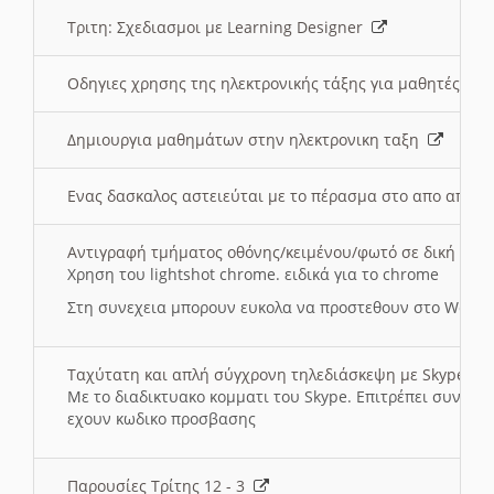
Τριτη: Σχεδιασμοι με Learning Designer
Οδηγιες χρησης της ηλεκτρονικής τάξης για μαθητές
Δημιουργια μαθημάτων στην ηλεκτρονικη ταξη
Ενας δασκαλος αστειεύται με το πέρασμα στο απο αποσ
Αντιγραφή τμήματος οθόνης/κειμένου/φωτό σε δική σας
Χρηση του lightshot chrome. ειδικά για το chrome
Στη συνεχεια μπορουν ευκολα να προστεθουν στο Word 
Ταχύτατη και απλή σύγχρονη τηλεδιάσκεψη με Skype
Με το διαδικτυακο κομματι του Skype. Επιτρέπει συνδε
εχουν κωδικο προσβασης
Παρουσίες Τρίτης 12 - 3