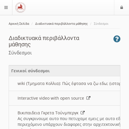
Ε
$langMenu
ί
Αρχική Σελίδα
Διαδικτυακά περιβάλλοντα μάθησης
Σύνδεσμοι
ο
ζήτηση
δ
Διαδικτυακά περιβάλλοντα
ο
μάθησης
ς
Σύνδεσμοι
Γενικοί σύνδεσμοι
wiki (Τμηματα Κολλια): Πώς έφτασα να ζω εδω; (ιστορια)
Interactive video with open source
Βικιπαιδεια Γκρετα Τούνμπεργκ
Ας συγκρινουμε αυτο που πετυχαμε εμεις με αυτο εδω το
περιεχόμενο υπάρχουν διαφορες στην αρχιτεκτονική της