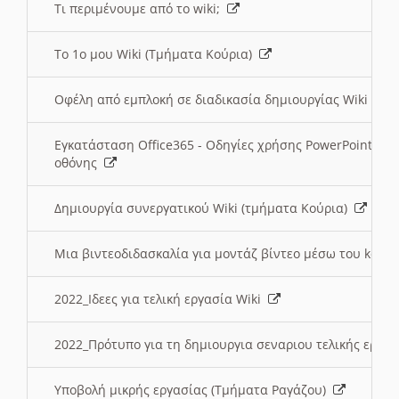
Τι περιμένουμε από το wiki;
Το 1ο μου Wiki (Τμήματα Κούρια)
Οφέλη από εμπλοκή σε διαδικασία δημιουργίας Wiki (Τ
Εγκατάσταση Office365 - Οδηγίες χρήσης PowerPoint γι
οθόνης
Δημιουργία συνεργατικού Wiki (τμήματα Κούρια)
Μια βιντεοδιδασκαλία για μοντάζ βίντεο μέσω του kden
2022_Ιδεες για τελική εργασία Wiki
2022_Πρότυπο για τη δημιουργια σεναριου τελικής εργα
Υποβολή μικρής εργασίας (Τμήματα Ραγάζου)