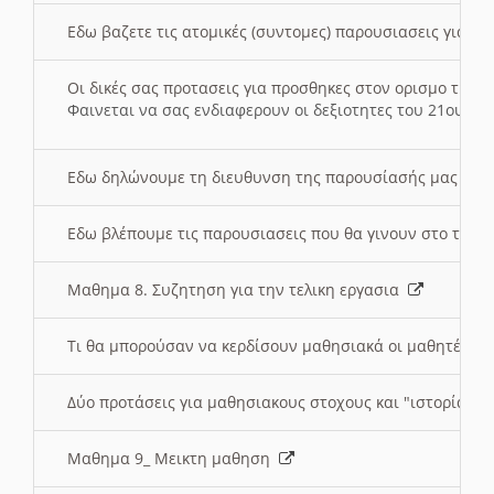
Εδω βαζετε τις ατομικές (συντομες) παρουσιασεις για κ
Οι δικές σας προτασεις για προσθηκες στον ορισμο της
Φαινεται να σας ενδιαφερουν οι δεξιοτητες του 21ου αι
Εδω δηλώνουμε τη διευθυνση της παρουσίασής μας στ
Εδω βλέπουμε τις παρουσιασεις που θα γινουν στο τμη
Μαθημα 8. Συζητηση για την τελικη εργασια
Τι θα μπορούσαν να κερδίσουν μαθησιακά οι μαθητές/τρ
Δύο προτάσεις για μαθησιακους στοχους και "ιστορία" μ
Μαθημα 9_ Μεικτη μαθηση