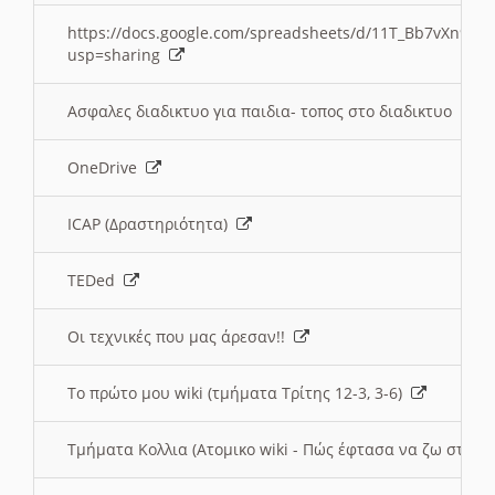
https://docs.google.com/spreadsheets/d/11T_Bb7vXn9
usp=sharing
Ασφαλες διαδικτυο για παιδια- τοπος στο διαδικτυο
OneDrive
ICAP (Δραστηριότητα)
TEDed
Οι τεχνικές που μας άρεσαν!!
Το πρώτο μου wiki (τμήματα Τρίτης 12-3, 3-6)
Τμήματα Κολλια (Ατομικο wiki - Πώς έφτασα να ζω στην 