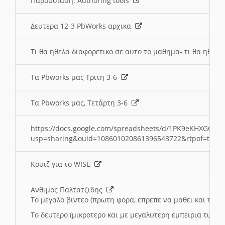
Παρουσιαση: Authoring tools
Δευτερα 12-3 PbWorks αρχικα
Τι θα ηθελα διαφορετικο σε αυτο το μαθημα- τι θα ηθελα
Τα Pbworks μας Τριτη 3-6
Τα Pbworks μας, Τετάρτη 3-6
https://docs.google.com/spreadsheets/d/1PK9eKHXGOJLZ
usp=sharing&ouid=108601020861396543722&rtpof=true
Κουιζ για το WISE
Ανθιμος Παλτατζιδης
Το μεγαλο βιντεο (πρωτη φορα, επρεπε να μαθει και το C
Το δευτερο (μικροτερο και με μεγαλυτερη εμπειρια τωρα)