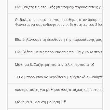
Εδω βαζετε τις ατομικές (συντομες) παρουσιασεις για κ
Οι δικές σας προτασεις για προσθηκες στον ορισμο της
Φαινεται να σας ενδιαφερουν οι δεξιοτητες του 21ου αι
Εδω δηλώνουμε τη διευθυνση της παρουσίασής μας στ
Εδω βλέπουμε τις παρουσιασεις που θα γινουν στο τμη
Μαθημα 8. Συζητηση για την τελικη εργασια
Τι θα μπορούσαν να κερδίσουν μαθησιακά οι μαθητές/τρ
Δύο προτάσεις για μαθησιακους στοχους και "ιστορία" μ
Μαθημα 9_ Μεικτη μαθηση