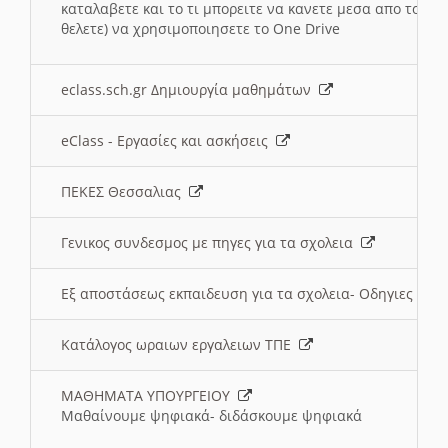
καταλαβετε και το τι μπορειτε να κανετε μεσα απο το σχο
θελετε) να χρησιμοποιησετε το One Drive
eclass.sch.gr Δημιουργία μαθημάτων
eClass - Εργασίες και ασκήσεις
ΠΕΚΕΣ Θεσσαλιας
Γενικος συνδεσμος με πηγες για τα σχολεια
Εξ αποστάσεως εκπαιδευση για τα σχολεια- Οδηγιες
Κατάλογος ωραιων εργαλειων ΤΠΕ
ΜΑΘΗΜΑΤΑ ΥΠΟΥΡΓΕΙΟΥ
Μαθαίνουμε ψηφιακά- διδάσκουμε ψηφιακά