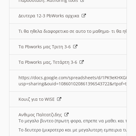
Παρουσιαση: Authoring tools
Δευτερα 12-3 PbWorks αρχικα
Τι θα ηθελα διαφορετικο σε αυτο το μαθημα- τι θα ηθελα
Τα Pbworks μας Τριτη 3-6
Τα Pbworks μας, Τετάρτη 3-6
https://docs.google.com/spreadsheets/d/1PK9eKHXGOJLZ
usp=sharing&ouid=108601020861396543722&rtpof=true
Κουιζ για το WISE
Ανθιμος Παλτατζιδης
Το μεγαλο βιντεο (πρωτη φορα, επρεπε να μαθει και το C
Το δευτερο (μικροτερο και με μεγαλυτερη εμπειρια τωρα)