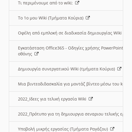
Τι περιμένουμε από το wiki;
Το 1ο μου Wiki (Τμήματα Κούρια)
Οφέλη από εμπλοκή σε διαδικασία δημιουργίας Wiki (Τ
Εγκατάσταση Office365 - Οδηγίες χρήσης PowerPoint γι
οθόνης
Δημιουργία συνεργατικού Wiki (τμήματα Κούρια)
Μια βιντεοδιδασκαλία για μοντάζ βίντεο μέσω του kden
2022_Ιδεες για τελική εργασία Wiki
2022_Πρότυπο για τη δημιουργια σεναριου τελικής εργα
Υποβολή μικρής εργασίας (Τμήματα Ραγάζου)