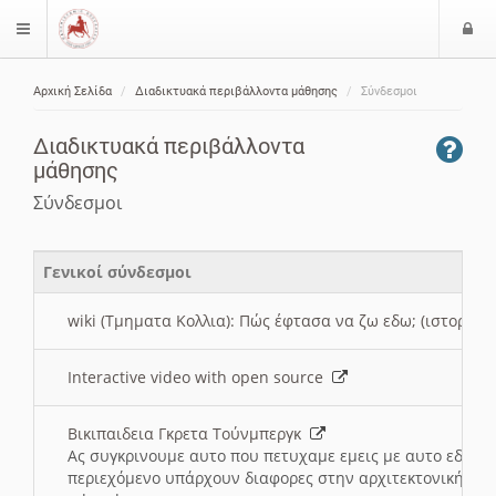
Ε
$langMenu
ί
Αρχική Σελίδα
Διαδικτυακά περιβάλλοντα μάθησης
Σύνδεσμοι
ο
ζήτηση
δ
Διαδικτυακά περιβάλλοντα
ο
μάθησης
ς
Σύνδεσμοι
Γενικοί σύνδεσμοι
wiki (Τμηματα Κολλια): Πώς έφτασα να ζω εδω; (ιστορια)
Interactive video with open source
Βικιπαιδεια Γκρετα Τούνμπεργκ
Ας συγκρινουμε αυτο που πετυχαμε εμεις με αυτο εδω το
περιεχόμενο υπάρχουν διαφορες στην αρχιτεκτονική της