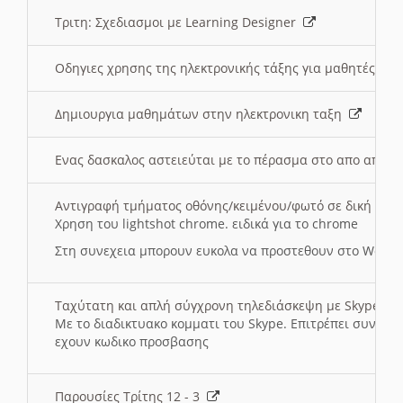
Τριτη: Σχεδιασμοι με Learning Designer
Οδηγιες χρησης της ηλεκτρονικής τάξης για μαθητές
Δημιουργια μαθημάτων στην ηλεκτρονικη ταξη
Ενας δασκαλος αστειεύται με το πέρασμα στο απο αποσ
Αντιγραφή τμήματος οθόνης/κειμένου/φωτό σε δική σας
Χρηση του lightshot chrome. ειδικά για το chrome
Στη συνεχεια μπορουν ευκολα να προστεθουν στο Word 
Ταχύτατη και απλή σύγχρονη τηλεδιάσκεψη με Skype
Με το διαδικτυακο κομματι του Skype. Επιτρέπει συνδε
εχουν κωδικο προσβασης
Παρουσίες Τρίτης 12 - 3