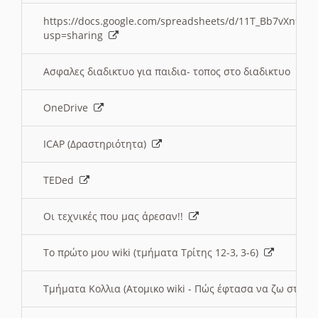
https://docs.google.com/spreadsheets/d/11T_Bb7vXn9
usp=sharing
Ασφαλες διαδικτυο για παιδια- τοπος στο διαδικτυο
OneDrive
ICAP (Δραστηριότητα)
TEDed
Οι τεχνικές που μας άρεσαν!!
Το πρώτο μου wiki (τμήματα Τρίτης 12-3, 3-6)
Τμήματα Κολλια (Ατομικο wiki - Πώς έφτασα να ζω στην 