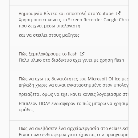
Δημιουργία Βίντεο και αποστολή στο Youtube
Χρησιμοποιει κανεις το Screen Recorder Google Chrome γ
που δειχνει μεσω υπολογιστή
και να στειλει στους μαθητες
Πώς ξεμπλοκάρουμε το flash
Πολυ υλικο στο διαδικτυο εχει γινει με χρηση flash
Πώς να εχω τις δυνατότητες του Microsoft Office μεσω 
Δηλαδη χωρις να ειναι εγκαταστημμένο στον υπολογιστή
Χρειαζεται ομως να εχει κανει κανεις λογαριασμο στη Mic
Επιπλεον ΠΟΛΥ ενδιαφερον το πώς μπορω να χρησιμοποι
ομάδες
Πως να ανεβάσετε ένα αρχείο/εργασία στο eclass.sch.gr
Ειναι πολυ ενδιαφερον γιατι έχοντας την προηγουμενη γ