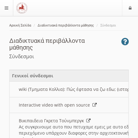
Ε
$langMenu
ί
Αρχική Σελίδα
Διαδικτυακά περιβάλλοντα μάθησης
Σύνδεσμοι
ο
ζήτηση
δ
Διαδικτυακά περιβάλλοντα
ο
μάθησης
ς
Σύνδεσμοι
Γενικοί σύνδεσμοι
wiki (Τμηματα Κολλια): Πώς έφτασα να ζω εδω; (ιστορια)
Interactive video with open source
Βικιπαιδεια Γκρετα Τούνμπεργκ
Ας συγκρινουμε αυτο που πετυχαμε εμεις με αυτο εδω το
περιεχόμενο υπάρχουν διαφορες στην αρχιτεκτονική της