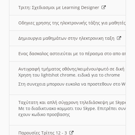
Τριτη: Σχεδιασμοι με Learning Designer
Οδηγιες χρησης της ηλεκτρονικής τάξης για μαθητές
Δημιουργια μαθημάτων στην ηλεκτρονικη ταξη
Ενας δασκαλος αστειεύται με το πέρασμα στο απο αποσ
Αντιγραφή τμήματος οθόνης/κειμένου/φωτό σε δική σας
Χρηση του lightshot chrome. ειδικά για το chrome
Στη συνεχεια μπορουν ευκολα να προστεθουν στο Word 
Ταχύτατη και απλή σύγχρονη τηλεδιάσκεψη με Skype
Με το διαδικτυακο κομματι του Skype. Επιτρέπει συνδε
εχουν κωδικο προσβασης
Παρουσίες Τρίτης 12 - 3