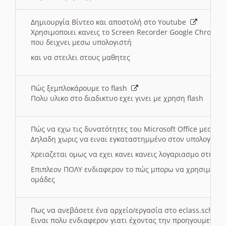
Δημιουργία Βίντεο και αποστολή στο Youtube
Χρησιμοποιει κανεις το Screen Recorder Google Chrome γ
που δειχνει μεσω υπολογιστή
και να στειλει στους μαθητες
Πώς ξεμπλοκάρουμε το flash
Πολυ υλικο στο διαδικτυο εχει γινει με χρηση flash
Πώς να εχω τις δυνατότητες του Microsoft Office μεσω 
Δηλαδη χωρις να ειναι εγκαταστημμένο στον υπολογιστή
Χρειαζεται ομως να εχει κανει κανεις λογαριασμο στη Mic
Επιπλεον ΠΟΛΥ ενδιαφερον το πώς μπορω να χρησιμοποι
ομάδες
Πως να ανεβάσετε ένα αρχείο/εργασία στο eclass.sch.gr
Ειναι πολυ ενδιαφερον γιατι έχοντας την προηγουμενη γ