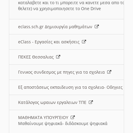
καταλαβετε και το τι μπορειτε να κανετε μεσα απο το σχο
θελετε) να χρησιμοποιησετε το One Drive
eclass.sch.gr Δημιουργία μαθημάτων
eClass - Εργασίες και ασκήσεις
ΠΕΚΕΣ Θεσσαλιας
Γενικος συνδεσμος με πηγες για τα σχολεια
Εξ αποστάσεως εκπαιδευση για τα σχολεια- Οδηγιες
Κατάλογος ωραιων εργαλειων ΤΠΕ
ΜΑΘΗΜΑΤΑ ΥΠΟΥΡΓΕΙΟΥ
Μαθαίνουμε ψηφιακά- διδάσκουμε ψηφιακά