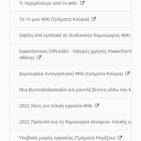
Τι περιμένουμε από το wiki;
Το 1ο μου Wiki (Τμήματα Κούρια)
Οφέλη από εμπλοκή σε διαδικασία δημιουργίας Wiki (Τ
Εγκατάσταση Office365 - Οδηγίες χρήσης PowerPoint γι
οθόνης
Δημιουργία συνεργατικού Wiki (τμήματα Κούρια)
Μια βιντεοδιδασκαλία για μοντάζ βίντεο μέσω του kden
2022_Ιδεες για τελική εργασία Wiki
2022_Πρότυπο για τη δημιουργια σεναριου τελικής εργα
Υποβολή μικρής εργασίας (Τμήματα Ραγάζου)