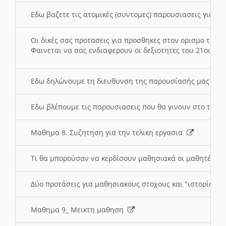
Εδω βαζετε τις ατομικές (συντομες) παρουσιασεις για κ
Οι δικές σας προτασεις για προσθηκες στον ορισμο της
Φαινεται να σας ενδιαφερουν οι δεξιοτητες του 21ου αι
Εδω δηλώνουμε τη διευθυνση της παρουσίασής μας στ
Εδω βλέπουμε τις παρουσιασεις που θα γινουν στο τμη
Μαθημα 8. Συζητηση για την τελικη εργασια
Τι θα μπορούσαν να κερδίσουν μαθησιακά οι μαθητές/τρ
Δύο προτάσεις για μαθησιακους στοχους και "ιστορία" μ
Μαθημα 9_ Μεικτη μαθηση