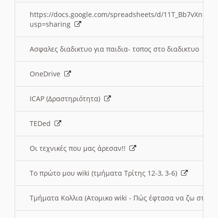
https://docs.google.com/spreadsheets/d/11T_Bb7vXn9
usp=sharing
Ασφαλες διαδικτυο για παιδια- τοπος στο διαδικτυο
OneDrive
ICAP (Δραστηριότητα)
TEDed
Οι τεχνικές που μας άρεσαν!!
Το πρώτο μου wiki (τμήματα Τρίτης 12-3, 3-6)
Τμήματα Κολλια (Ατομικο wiki - Πώς έφτασα να ζω στην 