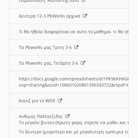
Παρουσιαση: Authoring tools
Δευτερα 12-3 PbWorks αρχικα
Τι θα ηθελα διαφορετικο σε αυτο το μαθημα- τι θα ηθελα
Τα Pbworks μας Τριτη 3-6
Τα Pbworks μας, Τετάρτη 3-6
https://docs.google.com/spreadsheets/d/1PK9eKHXGOJLZ
usp=sharing&ouid=108601020861396543722&rtpof=true
Κουιζ για το WISE
Ανθιμος Παλτατζιδης
Το μεγαλο βιντεο (πρωτη φορα, επρεπε να μαθει και το C
Το δευτερο (μικροτερο και με μεγαλυτερη εμπειρια τωρα)