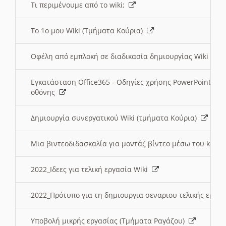
Τι περιμένουμε από το wiki;
Το 1ο μου Wiki (Τμήματα Κούρια)
Οφέλη από εμπλοκή σε διαδικασία δημιουργίας Wiki (Τ
Εγκατάσταση Office365 - Οδηγίες χρήσης PowerPoint γι
οθόνης
Δημιουργία συνεργατικού Wiki (τμήματα Κούρια)
Μια βιντεοδιδασκαλία για μοντάζ βίντεο μέσω του kden
2022_Ιδεες για τελική εργασία Wiki
2022_Πρότυπο για τη δημιουργια σεναριου τελικής εργα
Υποβολή μικρής εργασίας (Τμήματα Ραγάζου)