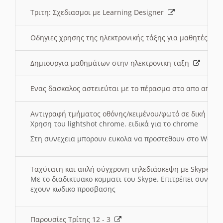
Τριτη: Σχεδιασμοι με Learning Designer
Οδηγιες χρησης της ηλεκτρονικής τάξης για μαθητές
Δημιουργια μαθημάτων στην ηλεκτρονικη ταξη
Ενας δασκαλος αστειεύται με το πέρασμα στο απο αποσ
Αντιγραφή τμήματος οθόνης/κειμένου/φωτό σε δική σας
Χρηση του lightshot chrome. ειδικά για το chrome
Στη συνεχεια μπορουν ευκολα να προστεθουν στο Word 
Ταχύτατη και απλή σύγχρονη τηλεδιάσκεψη με Skype
Με το διαδικτυακο κομματι του Skype. Επιτρέπει συνδε
εχουν κωδικο προσβασης
Παρουσίες Τρίτης 12 - 3