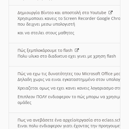
Δημιουργία Βίντεο και αποστολή στο Youtube
Χρησιμοποιει κανεις το Screen Recorder Google Chrome γ
που δειχνει μεσω υπολογιστή
και να στειλει στους μαθητες
Πώς ξεμπλοκάρουμε το flash
Πολυ υλικο στο διαδικτυο εχει γινει με χρηση flash
Πώς να εχω τις δυνατότητες του Microsoft Office μεσω 
Δηλαδη χωρις να ειναι εγκαταστημμένο στον υπολογιστή
Χρειαζεται ομως να εχει κανει κανεις λογαριασμο στη Mic
Επιπλεον ΠΟΛΥ ενδιαφερον το πώς μπορω να χρησιμοποι
ομάδες
Πως να ανεβάσετε ένα αρχείο/εργασία στο eclass.sch.gr
Ειναι πολυ ενδιαφερον γιατι έχοντας την προηγουμενη γ