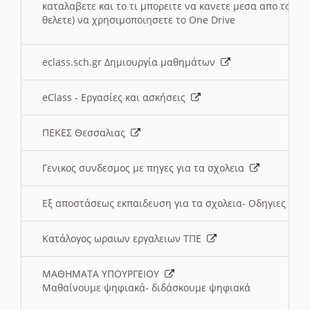
καταλαβετε και το τι μπορειτε να κανετε μεσα απο το σχο
θελετε) να χρησιμοποιησετε το One Drive
eclass.sch.gr Δημιουργία μαθημάτων
eClass - Εργασίες και ασκήσεις
ΠΕΚΕΣ Θεσσαλιας
Γενικος συνδεσμος με πηγες για τα σχολεια
Εξ αποστάσεως εκπαιδευση για τα σχολεια- Οδηγιες
Κατάλογος ωραιων εργαλειων ΤΠΕ
ΜΑΘΗΜΑΤΑ ΥΠΟΥΡΓΕΙΟΥ
Μαθαίνουμε ψηφιακά- διδάσκουμε ψηφιακά