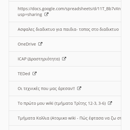
https://docs.google.com/spreadsheets/d/11T_Bb7vXn9
usp=sharing
Ασφαλες διαδικτυο για παιδια- τοπος στο διαδικτυο
OneDrive
ICAP (Δραστηριότητα)
TEDed
Οι τεχνικές που μας άρεσαν!!
Το πρώτο μου wiki (τμήματα Τρίτης 12-3, 3-6)
Τμήματα Κολλια (Ατομικο wiki - Πώς έφτασα να ζω στην 