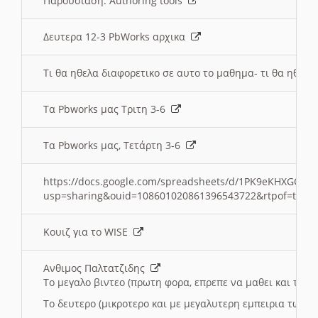
Παρουσιαση: Authoring tools
Δευτερα 12-3 PbWorks αρχικα
Τι θα ηθελα διαφορετικο σε αυτο το μαθημα- τι θα ηθελα
Τα Pbworks μας Τριτη 3-6
Τα Pbworks μας, Τετάρτη 3-6
https://docs.google.com/spreadsheets/d/1PK9eKHXGOJLZ
usp=sharing&ouid=108601020861396543722&rtpof=true
Κουιζ για το WISE
Ανθιμος Παλτατζιδης
Το μεγαλο βιντεο (πρωτη φορα, επρεπε να μαθει και το C
Το δευτερο (μικροτερο και με μεγαλυτερη εμπειρια τωρα)