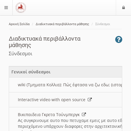
Ε
$langMenu
ί
Αρχική Σελίδα
Διαδικτυακά περιβάλλοντα μάθησης
Σύνδεσμοι
ο
ζήτηση
δ
Διαδικτυακά περιβάλλοντα
ο
μάθησης
ς
Σύνδεσμοι
Γενικοί σύνδεσμοι
wiki (Τμηματα Κολλια): Πώς έφτασα να ζω εδω; (ιστορια)
Interactive video with open source
Βικιπαιδεια Γκρετα Τούνμπεργκ
Ας συγκρινουμε αυτο που πετυχαμε εμεις με αυτο εδω το
περιεχόμενο υπάρχουν διαφορες στην αρχιτεκτονική της