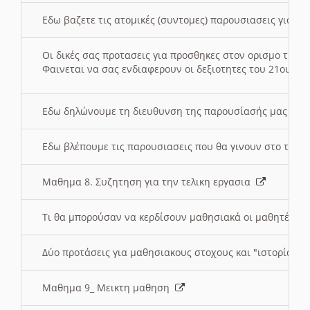
Εδω βαζετε τις ατομικές (συντομες) παρουσιασεις για κ
Οι δικές σας προτασεις για προσθηκες στον ορισμο της
Φαινεται να σας ενδιαφερουν οι δεξιοτητες του 21ου αι
Εδω δηλώνουμε τη διευθυνση της παρουσίασής μας στ
Εδω βλέπουμε τις παρουσιασεις που θα γινουν στο τμη
Μαθημα 8. Συζητηση για την τελικη εργασια
Τι θα μπορούσαν να κερδίσουν μαθησιακά οι μαθητές/τρ
Δύο προτάσεις για μαθησιακους στοχους και "ιστορία" μ
Μαθημα 9_ Μεικτη μαθηση