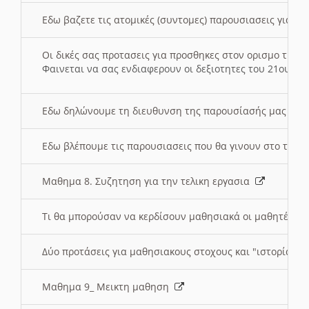
Εδω βαζετε τις ατομικές (συντομες) παρουσιασεις για κ
Οι δικές σας προτασεις για προσθηκες στον ορισμο της
Φαινεται να σας ενδιαφερουν οι δεξιοτητες του 21ου αι
Εδω δηλώνουμε τη διευθυνση της παρουσίασής μας στ
Εδω βλέπουμε τις παρουσιασεις που θα γινουν στο τμη
Μαθημα 8. Συζητηση για την τελικη εργασια
Τι θα μπορούσαν να κερδίσουν μαθησιακά οι μαθητές/τρ
Δύο προτάσεις για μαθησιακους στοχους και "ιστορία" μ
Μαθημα 9_ Μεικτη μαθηση