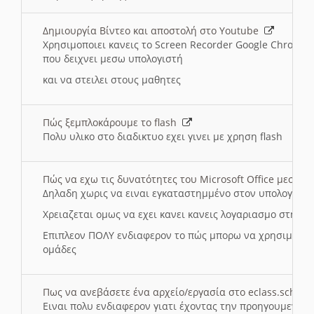
Δημιουργία Βίντεο και αποστολή στο Youtube
Χρησιμοποιει κανεις το Screen Recorder Google Chrome γ
που δειχνει μεσω υπολογιστή
και να στειλει στους μαθητες
Πώς ξεμπλοκάρουμε το flash
Πολυ υλικο στο διαδικτυο εχει γινει με χρηση flash
Πώς να εχω τις δυνατότητες του Microsoft Office μεσω 
Δηλαδη χωρις να ειναι εγκαταστημμένο στον υπολογιστή
Χρειαζεται ομως να εχει κανει κανεις λογαριασμο στη Mic
Επιπλεον ΠΟΛΥ ενδιαφερον το πώς μπορω να χρησιμοποι
ομάδες
Πως να ανεβάσετε ένα αρχείο/εργασία στο eclass.sch.gr
Ειναι πολυ ενδιαφερον γιατι έχοντας την προηγουμενη γ