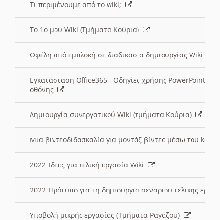
Τι περιμένουμε από το wiki;
Το 1ο μου Wiki (Τμήματα Κούρια)
Οφέλη από εμπλοκή σε διαδικασία δημιουργίας Wiki (Τ
Εγκατάσταση Office365 - Οδηγίες χρήσης PowerPoint γι
οθόνης
Δημιουργία συνεργατικού Wiki (τμήματα Κούρια)
Μια βιντεοδιδασκαλία για μοντάζ βίντεο μέσω του kden
2022_Ιδεες για τελική εργασία Wiki
2022_Πρότυπο για τη δημιουργια σεναριου τελικής εργα
Υποβολή μικρής εργασίας (Τμήματα Ραγάζου)