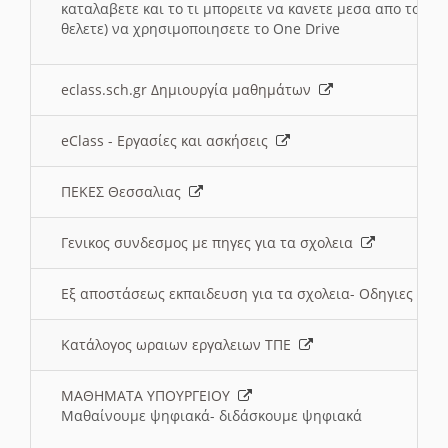
καταλαβετε και το τι μπορειτε να κανετε μεσα απο το σχο
θελετε) να χρησιμοποιησετε το One Drive
eclass.sch.gr Δημιουργία μαθημάτων
eClass - Εργασίες και ασκήσεις
ΠΕΚΕΣ Θεσσαλιας
Γενικος συνδεσμος με πηγες για τα σχολεια
Εξ αποστάσεως εκπαιδευση για τα σχολεια- Οδηγιες
Κατάλογος ωραιων εργαλειων ΤΠΕ
ΜΑΘΗΜΑΤΑ ΥΠΟΥΡΓΕΙΟΥ
Μαθαίνουμε ψηφιακά- διδάσκουμε ψηφιακά