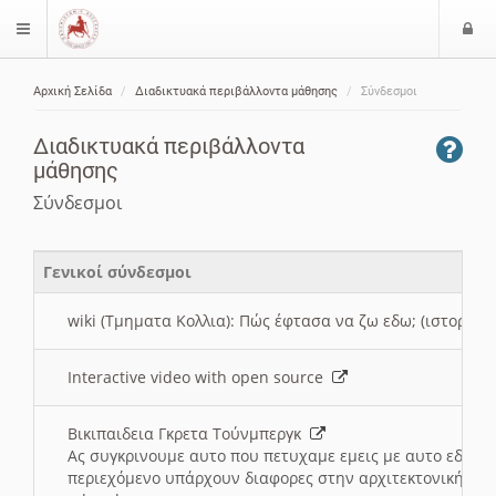
Ε
$langMenu
ί
Αρχική Σελίδα
Διαδικτυακά περιβάλλοντα μάθησης
Σύνδεσμοι
ο
ζήτηση
δ
Διαδικτυακά περιβάλλοντα
ο
μάθησης
ς
Σύνδεσμοι
Γενικοί σύνδεσμοι
wiki (Τμηματα Κολλια): Πώς έφτασα να ζω εδω; (ιστορια)
Interactive video with open source
Βικιπαιδεια Γκρετα Τούνμπεργκ
Ας συγκρινουμε αυτο που πετυχαμε εμεις με αυτο εδω το
περιεχόμενο υπάρχουν διαφορες στην αρχιτεκτονική της