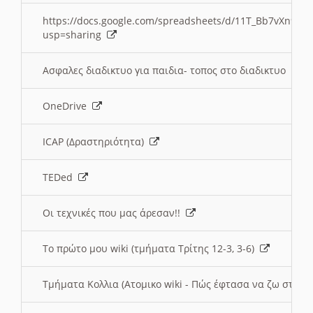
https://docs.google.com/spreadsheets/d/11T_Bb7vXn9
usp=sharing
Ασφαλες διαδικτυο για παιδια- τοπος στο διαδικτυο
OneDrive
ICAP (Δραστηριότητα)
TEDed
Οι τεχνικές που μας άρεσαν!!
Το πρώτο μου wiki (τμήματα Τρίτης 12-3, 3-6)
Τμήματα Κολλια (Ατομικο wiki - Πώς έφτασα να ζω στην 