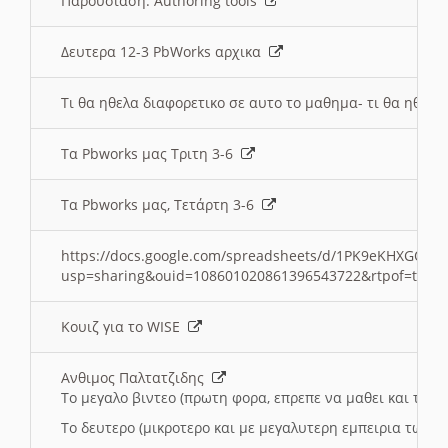
Παρουσιαση: Authoring tools
Δευτερα 12-3 PbWorks αρχικα
Τι θα ηθελα διαφορετικο σε αυτο το μαθημα- τι θα ηθελα
Τα Pbworks μας Τριτη 3-6
Τα Pbworks μας, Τετάρτη 3-6
https://docs.google.com/spreadsheets/d/1PK9eKHXGOJLZ
usp=sharing&ouid=108601020861396543722&rtpof=true
Κουιζ για το WISE
Ανθιμος Παλτατζιδης
Το μεγαλο βιντεο (πρωτη φορα, επρεπε να μαθει και το C
Το δευτερο (μικροτερο και με μεγαλυτερη εμπειρια τωρα)