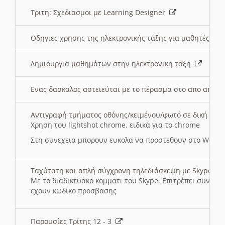
Τριτη: Σχεδιασμοι με Learning Designer
Οδηγιες χρησης της ηλεκτρονικής τάξης για μαθητές
Δημιουργια μαθημάτων στην ηλεκτρονικη ταξη
Ενας δασκαλος αστειεύται με το πέρασμα στο απο αποσ
Αντιγραφή τμήματος οθόνης/κειμένου/φωτό σε δική σας
Χρηση του lightshot chrome. ειδικά για το chrome
Στη συνεχεια μπορουν ευκολα να προστεθουν στο Word 
Ταχύτατη και απλή σύγχρονη τηλεδιάσκεψη με Skype
Με το διαδικτυακο κομματι του Skype. Επιτρέπει συνδε
εχουν κωδικο προσβασης
Παρουσίες Τρίτης 12 - 3