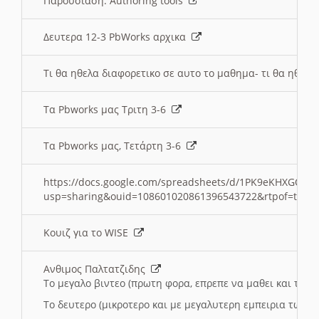
Παρουσιαση: Authoring tools
Δευτερα 12-3 PbWorks αρχικα
Τι θα ηθελα διαφορετικο σε αυτο το μαθημα- τι θα ηθελα
Τα Pbworks μας Τριτη 3-6
Τα Pbworks μας, Τετάρτη 3-6
https://docs.google.com/spreadsheets/d/1PK9eKHXGOJLZ
usp=sharing&ouid=108601020861396543722&rtpof=true
Κουιζ για το WISE
Ανθιμος Παλτατζιδης
Το μεγαλο βιντεο (πρωτη φορα, επρεπε να μαθει και το C
Το δευτερο (μικροτερο και με μεγαλυτερη εμπειρια τωρα)