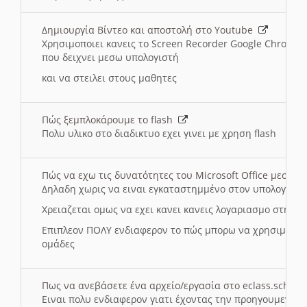
Δημιουργία Βίντεο και αποστολή στο Youtube
Χρησιμοποιει κανεις το Screen Recorder Google Chrome γ
που δειχνει μεσω υπολογιστή
και να στειλει στους μαθητες
Πώς ξεμπλοκάρουμε το flash
Πολυ υλικο στο διαδικτυο εχει γινει με χρηση flash
Πώς να εχω τις δυνατότητες του Microsoft Office μεσω 
Δηλαδη χωρις να ειναι εγκαταστημμένο στον υπολογιστή
Χρειαζεται ομως να εχει κανει κανεις λογαριασμο στη Mic
Επιπλεον ΠΟΛΥ ενδιαφερον το πώς μπορω να χρησιμοποι
ομάδες
Πως να ανεβάσετε ένα αρχείο/εργασία στο eclass.sch.gr
Ειναι πολυ ενδιαφερον γιατι έχοντας την προηγουμενη γ