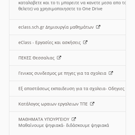
καταλαβετε και το τι μπορειτε να κανετε μεσα απο το σχο
θελετε) να χρησιμοποιησετε το One Drive
eclass.sch.gr Δημιουργία μαθημάτων
eClass - Εργασίες και ασκήσεις
ΠΕΚΕΣ Θεσσαλιας
Γενικος συνδεσμος με πηγες για τα σχολεια
Εξ αποστάσεως εκπαιδευση για τα σχολεια- Οδηγιες
Κατάλογος ωραιων εργαλειων ΤΠΕ
ΜΑΘΗΜΑΤΑ ΥΠΟΥΡΓΕΙΟΥ
Μαθαίνουμε ψηφιακά- διδάσκουμε ψηφιακά