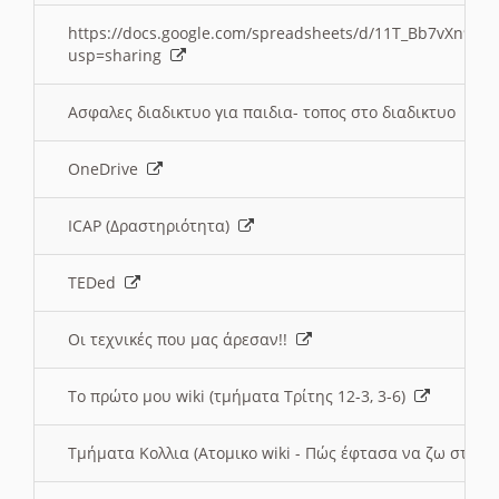
https://docs.google.com/spreadsheets/d/11T_Bb7vXn9
usp=sharing
Ασφαλες διαδικτυο για παιδια- τοπος στο διαδικτυο
OneDrive
ICAP (Δραστηριότητα)
TEDed
Οι τεχνικές που μας άρεσαν!!
Το πρώτο μου wiki (τμήματα Τρίτης 12-3, 3-6)
Τμήματα Κολλια (Ατομικο wiki - Πώς έφτασα να ζω στην 