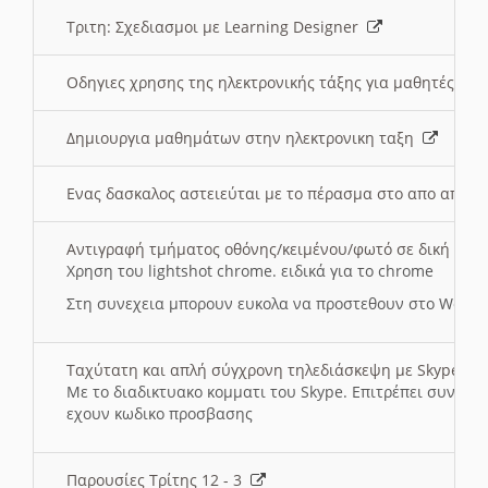
Τριτη: Σχεδιασμοι με Learning Designer
Οδηγιες χρησης της ηλεκτρονικής τάξης για μαθητές
Δημιουργια μαθημάτων στην ηλεκτρονικη ταξη
Ενας δασκαλος αστειεύται με το πέρασμα στο απο αποσ
Αντιγραφή τμήματος οθόνης/κειμένου/φωτό σε δική σας
Χρηση του lightshot chrome. ειδικά για το chrome
Στη συνεχεια μπορουν ευκολα να προστεθουν στο Word 
Ταχύτατη και απλή σύγχρονη τηλεδιάσκεψη με Skype
Με το διαδικτυακο κομματι του Skype. Επιτρέπει συνδε
εχουν κωδικο προσβασης
Παρουσίες Τρίτης 12 - 3