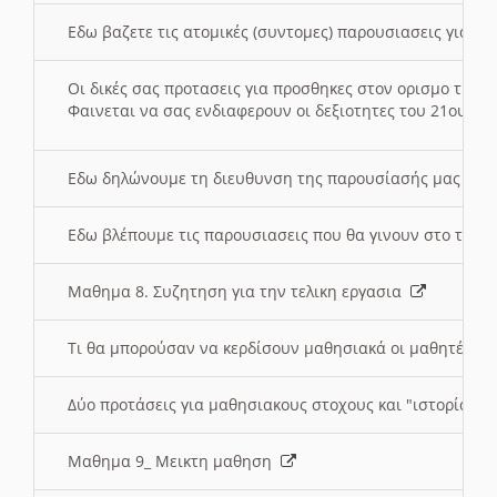
Εδω βαζετε τις ατομικές (συντομες) παρουσιασεις για κ
Οι δικές σας προτασεις για προσθηκες στον ορισμο της
Φαινεται να σας ενδιαφερουν οι δεξιοτητες του 21ου αι
Εδω δηλώνουμε τη διευθυνση της παρουσίασής μας στ
Εδω βλέπουμε τις παρουσιασεις που θα γινουν στο τμη
Μαθημα 8. Συζητηση για την τελικη εργασια
Τι θα μπορούσαν να κερδίσουν μαθησιακά οι μαθητές/τρ
Δύο προτάσεις για μαθησιακους στοχους και "ιστορία" μ
Μαθημα 9_ Μεικτη μαθηση