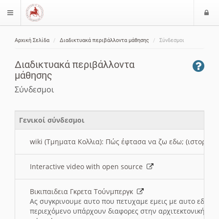
Ε
$langMenu
ί
Αρχική Σελίδα
Διαδικτυακά περιβάλλοντα μάθησης
Σύνδεσμοι
ο
ζήτηση
δ
Διαδικτυακά περιβάλλοντα
ο
μάθησης
ς
Σύνδεσμοι
Γενικοί σύνδεσμοι
wiki (Τμηματα Κολλια): Πώς έφτασα να ζω εδω; (ιστορια)
Interactive video with open source
Βικιπαιδεια Γκρετα Τούνμπεργκ
Ας συγκρινουμε αυτο που πετυχαμε εμεις με αυτο εδω το
περιεχόμενο υπάρχουν διαφορες στην αρχιτεκτονική της