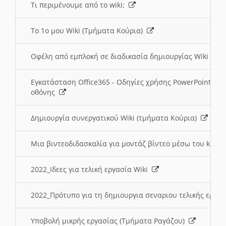
Τι περιμένουμε από το wiki;
Το 1ο μου Wiki (Τμήματα Κούρια)
Οφέλη από εμπλοκή σε διαδικασία δημιουργίας Wiki (Τ
Εγκατάσταση Office365 - Οδηγίες χρήσης PowerPoint γι
οθόνης
Δημιουργία συνεργατικού Wiki (τμήματα Κούρια)
Μια βιντεοδιδασκαλία για μοντάζ βίντεο μέσω του kden
2022_Ιδεες για τελική εργασία Wiki
2022_Πρότυπο για τη δημιουργια σεναριου τελικής εργα
Υποβολή μικρής εργασίας (Τμήματα Ραγάζου)