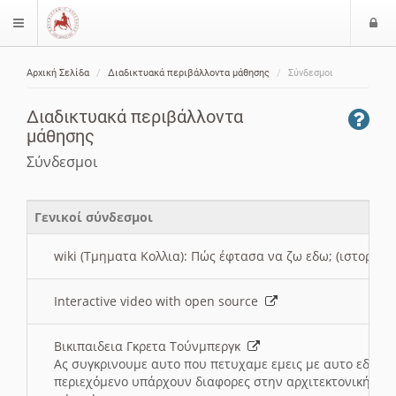
Ε
$langMenu
ί
Αρχική Σελίδα
Διαδικτυακά περιβάλλοντα μάθησης
Σύνδεσμοι
ο
ζήτηση
δ
Διαδικτυακά περιβάλλοντα
ο
μάθησης
ς
Σύνδεσμοι
Γενικοί σύνδεσμοι
wiki (Τμηματα Κολλια): Πώς έφτασα να ζω εδω; (ιστορια)
Interactive video with open source
Βικιπαιδεια Γκρετα Τούνμπεργκ
Ας συγκρινουμε αυτο που πετυχαμε εμεις με αυτο εδω το
περιεχόμενο υπάρχουν διαφορες στην αρχιτεκτονική της