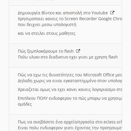
Δημιουργία Βίντεο και αποστολή στο Youtube
Χρησιμοποιει κανεις το Screen Recorder Google Chrome γ
που δειχνει μεσω υπολογιστή
και να στειλει στους μαθητες
Πώς ξεμπλοκάρουμε το flash
Πολυ υλικο στο διαδικτυο εχει γινει με χρηση flash
Πώς να εχω τις δυνατότητες του Microsoft Office μεσω 
Δηλαδη χωρις να ειναι εγκαταστημμένο στον υπολογιστή
Χρειαζεται ομως να εχει κανει κανεις λογαριασμο στη Mic
Επιπλεον ΠΟΛΥ ενδιαφερον το πώς μπορω να χρησιμοποι
ομάδες
Πως να ανεβάσετε ένα αρχείο/εργασία στο eclass.sch.gr
Ειναι πολυ ενδιαφερον γιατι έχοντας την προηγουμενη γ