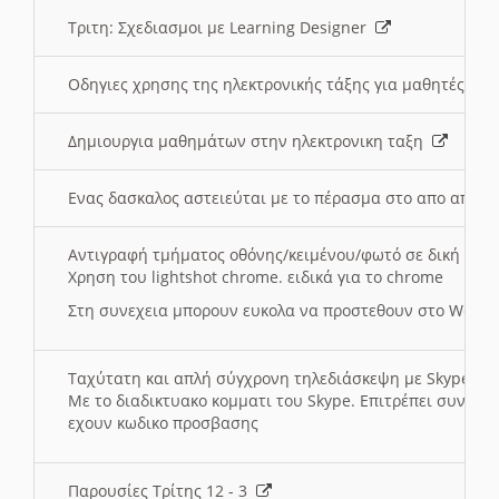
Τριτη: Σχεδιασμοι με Learning Designer
Οδηγιες χρησης της ηλεκτρονικής τάξης για μαθητές
Δημιουργια μαθημάτων στην ηλεκτρονικη ταξη
Ενας δασκαλος αστειεύται με το πέρασμα στο απο αποσ
Αντιγραφή τμήματος οθόνης/κειμένου/φωτό σε δική σας
Χρηση του lightshot chrome. ειδικά για το chrome
Στη συνεχεια μπορουν ευκολα να προστεθουν στο Word 
Ταχύτατη και απλή σύγχρονη τηλεδιάσκεψη με Skype
Με το διαδικτυακο κομματι του Skype. Επιτρέπει συνδε
εχουν κωδικο προσβασης
Παρουσίες Τρίτης 12 - 3