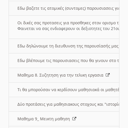
Εδω βαζετε τις ατομικές (συντομες) παρουσιασεις για κ
Οι δικές σας προτασεις για προσθηκες στον ορισμο της
Φαινεται να σας ενδιαφερουν οι δεξιοτητες του 21ου αι
Εδω δηλώνουμε τη διευθυνση της παρουσίασής μας στ
Εδω βλέπουμε τις παρουσιασεις που θα γινουν στο τμη
Μαθημα 8. Συζητηση για την τελικη εργασια
Τι θα μπορούσαν να κερδίσουν μαθησιακά οι μαθητές/τρ
Δύο προτάσεις για μαθησιακους στοχους και "ιστορία" μ
Μαθημα 9_ Μεικτη μαθηση