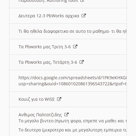
Παρουσιαση: Authoring tools
Δευτερα 12-3 PbWorks αρχικα
Τι θα ηθελα διαφορετικο σε αυτο το μαθημα- τι θα ηθελα
Τα Pbworks μας Τριτη 3-6
Τα Pbworks μας, Τετάρτη 3-6
https://docs.google.com/spreadsheets/d/1PK9eKHXGOJLZ
usp=sharing&ouid=108601020861396543722&rtpof=true
Κουιζ για το WISE
Ανθιμος Παλτατζιδης
Το μεγαλο βιντεο (πρωτη φορα, επρεπε να μαθει και το C
Το δευτερο (μικροτερο και με μεγαλυτερη εμπειρια τωρα)