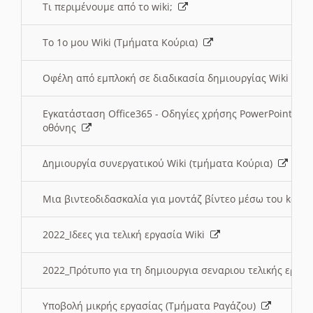
Τι περιμένουμε από το wiki;
Το 1ο μου Wiki (Τμήματα Κούρια)
Οφέλη από εμπλοκή σε διαδικασία δημιουργίας Wiki (Τ
Εγκατάσταση Office365 - Οδηγίες χρήσης PowerPoint γι
οθόνης
Δημιουργία συνεργατικού Wiki (τμήματα Κούρια)
Μια βιντεοδιδασκαλία για μοντάζ βίντεο μέσω του kden
2022_Ιδεες για τελική εργασία Wiki
2022_Πρότυπο για τη δημιουργια σεναριου τελικής εργα
Υποβολή μικρής εργασίας (Τμήματα Ραγάζου)