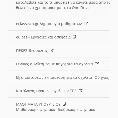
καταλαβετε και το τι μπορειτε να κανετε μεσα απο το σχο
θελετε) να χρησιμοποιησετε το One Drive
eclass.sch.gr Δημιουργία μαθημάτων
eClass - Εργασίες και ασκήσεις
ΠΕΚΕΣ Θεσσαλιας
Γενικος συνδεσμος με πηγες για τα σχολεια
Εξ αποστάσεως εκπαιδευση για τα σχολεια- Οδηγιες
Κατάλογος ωραιων εργαλειων ΤΠΕ
ΜΑΘΗΜΑΤΑ ΥΠΟΥΡΓΕΙΟΥ
Μαθαίνουμε ψηφιακά- διδάσκουμε ψηφιακά