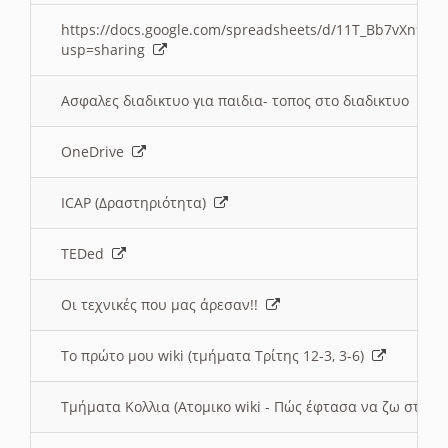
https://docs.google.com/spreadsheets/d/11T_Bb7vXn9
usp=sharing
Ασφαλες διαδικτυο για παιδια- τοπος στο διαδικτυο
OneDrive
ICAP (Δραστηριότητα)
TEDed
Οι τεχνικές που μας άρεσαν!!
Το πρώτο μου wiki (τμήματα Τρίτης 12-3, 3-6)
Τμήματα Κολλια (Ατομικο wiki - Πώς έφτασα να ζω στην 