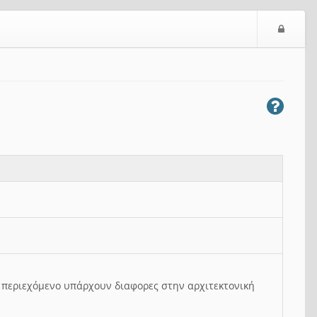
Ε
ί
σ
ο
δ
ο
ς
ο περιεχόμενο υπάρχουν διαφορες στην αρχιτεκτονική