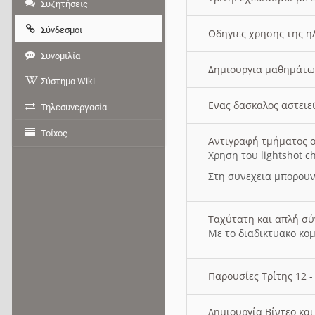
Συζητήσεις
Σύνδεσμοι
Οδηγιες χρησης της η
Συνομιλία
Δημιουργια μαθημάτω
Σύστημα Wiki
Ενας δασκαλος αστει
Τηλεσυνεργασία
Τοίχος
Αντιγραφή τμήματος ο
Χρηση του lightshot c
Στη συνεχεια μπορουν
Ταχύτατη και απλή σ
Με το διαδικτυακο κο
Παρουσίες Τρίτης 12 
Δημιουργία Βίντεο κα