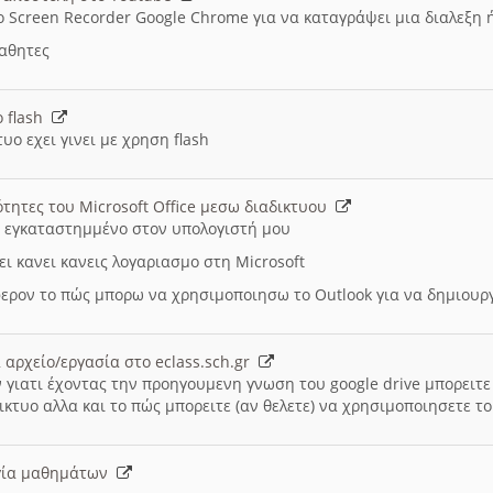
ο Screen Recorder Google Chrome για να καταγράψει μια διαλεξη 
μαθητες
ο flash
υο εχει γινει με χρηση flash
ότητες του Microsoft Office μεσω διαδικτυου
ι εγκαταστημμένο στον υπολογιστή μου
ει κανει κανεις λογαριασμο στη Microsoft
ερον το πώς μπορω να χρησιμοποιησω το Outlook για να δημιου
 αρχείο/εργασία στο eclass.sch.gr
 γιατι έχοντας την προηγουμενη γνωση του google drive μπορειτε 
ικτυο αλλα και το πώς μπορειτε (αν θελετε) να χρησιμοποιησετε το
υργία μαθημάτων