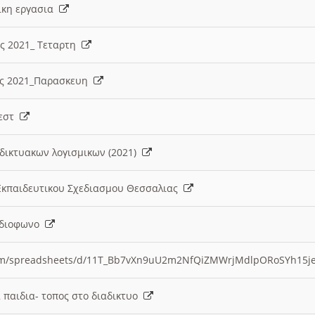
λικη εργασια
ες 2021_ Τεταρτη
ίες 2021_Παρασκευη
τεστ
δικτυακων λογισμικων (2021)
 Εκπαιδευτικου Σχεδιασμου Θεσσαλιας
Ραδιοφωνο
.com/spreadsheets/d/11T_Bb7vXn9uU2m2NfQiZMWrjMdlpORoSYh15j
α παιδια- τοπος στο διαδικτυο