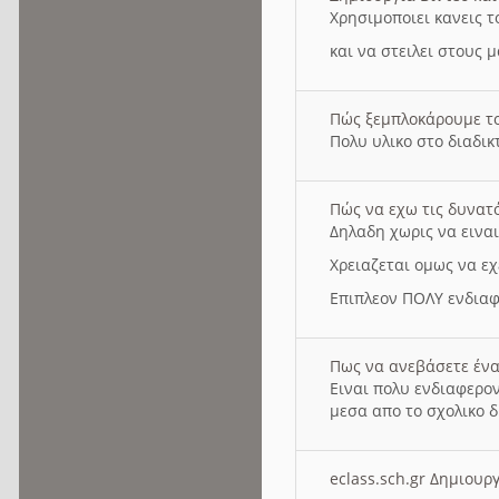
Χρησιμοποιει κανεις τ
και να στειλει στους 
Πώς ξεμπλοκάρουμε τ
Πολυ υλικο στο διαδικτ
Πώς να εχω τις δυνατ
Δηλαδη χωρις να εινα
Χρειαζεται ομως να εχ
Επιπλεον ΠΟΛΥ ενδιαφ
Πως να ανεβάσετε ένα
Ειναι πολυ ενδιαφερον
μεσα απο το σχολικο δ
eclass.sch.gr Δημιο