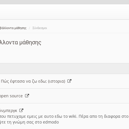
ιβάλλοντα μάθησης
Σύνδεσμοι
άλλοντα μάθησης
: Πώς έφτασα να ζω εδω; (ιστορια)
h open source
ούνμπεργκ
που πετυχαμε εμεις με αυτο εδω το wiki. Πέρα απο τη διαφορα στ
ψτε τη γνώμη σας στο edmodo