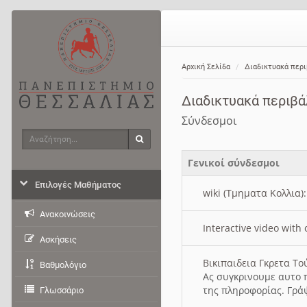
Αρχική Σελίδα
Διαδικτυακά περ
Διαδικτυακά περιβ
Σύνδεσμοι
Αναζήτηση
Αναζήτηση
Γενικοί σύνδεσμοι
Επιλογές Μαθήματος
wiki (Τμηματα Κολλια)
Ανακοινώσεις
Interactive video wit
Ασκήσεις
Βικιπαιδεια Γκρετα Τ
Βαθμολόγιο
Ας συγκρινουμε αυτο 
της πληροφορίας. Γρά
Γλωσσάριο