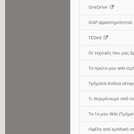
OneDrive
ICAP (Δραστηριότητα
TEDed
Οι τεχνικές που μας 
Το πρώτο μου wiki (τμ
Τμήματα Κολλια (Ατομ
Τι περιμένουμε από το
Το 1ο μου Wiki (Τμήμ
Οφέλη από εμπλοκή σε