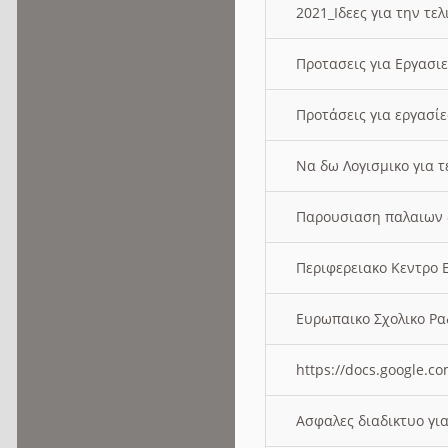
2021_Ιδεες για την τε
Προτασεις για Εργασι
Προτάσεις για εργασ
Να δω Λογισμικο για 
Παρουσιαση παλαιων 
Περιφερειακο Κεντρο
Ευρωπαικο Σχολικο 
https://docs.google
Ασφαλες διαδικτυο γι