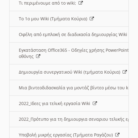
Τι περιμένουμε από το wiki;
Το 1ο μου Wiki (Τμήματα Κούρια)
Οφέλη από εμπλοκή σε διαδικασία δημιουργίας Wiki (Τ
Εγκατάσταση Office365 - Οδηγίες χρήσης PowerPoint γι
οθόνης
Δημιουργία συνεργατικού Wiki (τμήματα Κούρια)
Μια βιντεοδιδασκαλία για μοντάζ βίντεο μέσω του kden
2022_Ιδεες για τελική εργασία Wiki
2022_Πρότυπο για τη δημιουργια σεναριου τελικής εργα
Υποβολή μικρής εργασίας (Τμήματα Ραγάζου)