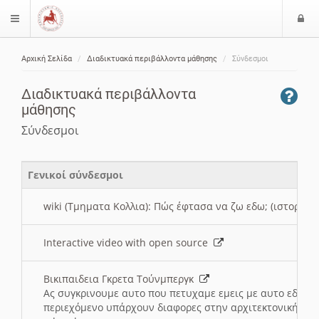
Ε
$langMenu
ί
Αρχική Σελίδα
Διαδικτυακά περιβάλλοντα μάθησης
Σύνδεσμοι
ο
ζήτηση
δ
Διαδικτυακά περιβάλλοντα
ο
μάθησης
ς
Σύνδεσμοι
Γενικοί σύνδεσμοι
wiki (Τμηματα Κολλια): Πώς έφτασα να ζω εδω; (ιστορια)
Interactive video with open source
Βικιπαιδεια Γκρετα Τούνμπεργκ
Ας συγκρινουμε αυτο που πετυχαμε εμεις με αυτο εδω το
περιεχόμενο υπάρχουν διαφορες στην αρχιτεκτονική της