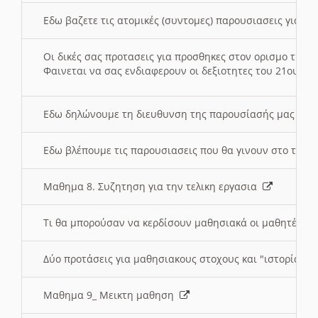
Εδω βαζετε τις ατομικές (συντομες) παρουσιασεις για κ
Οι δικές σας προτασεις για προσθηκες στον ορισμο της
Φαινεται να σας ενδιαφερουν οι δεξιοτητες του 21ου αι
Εδω δηλώνουμε τη διευθυνση της παρουσίασής μας στ
Εδω βλέπουμε τις παρουσιασεις που θα γινουν στο τμη
Μαθημα 8. Συζητηση για την τελικη εργασια
Τι θα μπορούσαν να κερδίσουν μαθησιακά οι μαθητές/τρ
Δύο προτάσεις για μαθησιακους στοχους και "ιστορία" μ
Μαθημα 9_ Μεικτη μαθηση