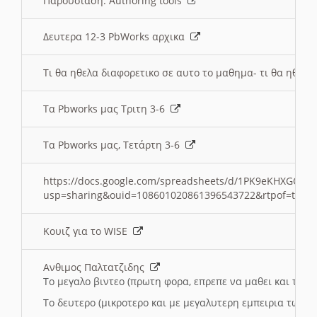
Παρουσιαση: Authoring tools
Δευτερα 12-3 PbWorks αρχικα
Τι θα ηθελα διαφορετικο σε αυτο το μαθημα- τι θα ηθελα
Τα Pbworks μας Τριτη 3-6
Τα Pbworks μας, Τετάρτη 3-6
https://docs.google.com/spreadsheets/d/1PK9eKHXGOJLZ
usp=sharing&ouid=108601020861396543722&rtpof=true
Κουιζ για το WISE
Ανθιμος Παλτατζιδης
Το μεγαλο βιντεο (πρωτη φορα, επρεπε να μαθει και το C
Το δευτερο (μικροτερο και με μεγαλυτερη εμπειρια τωρα)