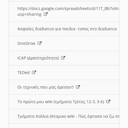
https://docs.google.com/spreadsheets/d/11T_Bb7vXn9
usp=sharing
Ασφαλες διαδικτυο για παιδια- τοπος στο διαδικτυο
OneDrive
ICAP (Δραστηριότητα)
TEDed
Οι τεχνικές που μας άρεσαν!!
Το πρώτο μου wiki (τμήματα Τρίτης 12-3, 3-6)
Τμήματα Κολλια (Ατομικο wiki - Πώς έφτασα να ζω στην 