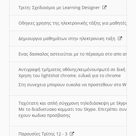
Τριτη: Σχεδιασμοι με Learning Designer
Οδηγιες χρησης της ηλεκτρονικής τάξης για μαθητές
Δημιουργια μαθημάτων στην ηλεκτρονικη ταξη
Ενας δασκαλος αστειεύται με το πέρασμα στο απο αποσ
Αντιγραφή τμήματος οθόνης/κειμένου/φωτό σε δική σας
Χρηση του lightshot chrome. ειδικά για το chrome
Στη συνεχεια μπορουν ευκολα να προστεθουν στο Word 
Ταχύτατη και απλή σύγχρονη τηλεδιάσκεψη με Skype
Με το διαδικτυακο κομματι του Skype. Επιτρέπει συνδε
εχουν κωδικο προσβασης
Παρουσίες Τρίτης 12 - 3