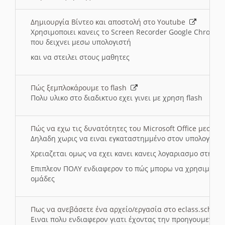
Δημιουργία Βίντεο και αποστολή στο Youtube
Χρησιμοποιει κανεις το Screen Recorder Google Chrome γ
που δειχνει μεσω υπολογιστή
και να στειλει στους μαθητες
Πώς ξεμπλοκάρουμε το flash
Πολυ υλικο στο διαδικτυο εχει γινει με χρηση flash
Πώς να εχω τις δυνατότητες του Microsoft Office μεσω 
Δηλαδη χωρις να ειναι εγκαταστημμένο στον υπολογιστή
Χρειαζεται ομως να εχει κανει κανεις λογαριασμο στη Mic
Επιπλεον ΠΟΛΥ ενδιαφερον το πώς μπορω να χρησιμοποι
ομάδες
Πως να ανεβάσετε ένα αρχείο/εργασία στο eclass.sch.gr
Ειναι πολυ ενδιαφερον γιατι έχοντας την προηγουμενη γ