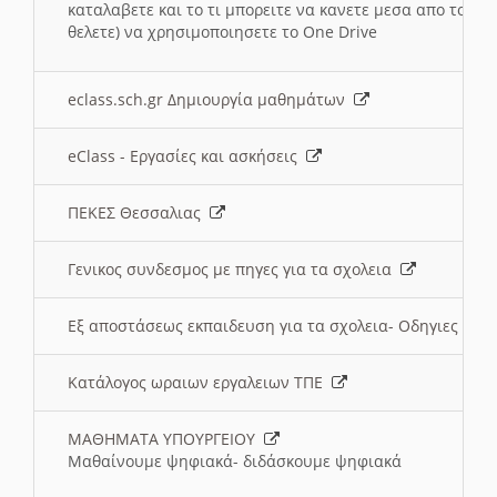
καταλαβετε και το τι μπορειτε να κανετε μεσα απο το σχο
θελετε) να χρησιμοποιησετε το One Drive
eclass.sch.gr Δημιουργία μαθημάτων
eClass - Εργασίες και ασκήσεις
ΠΕΚΕΣ Θεσσαλιας
Γενικος συνδεσμος με πηγες για τα σχολεια
Εξ αποστάσεως εκπαιδευση για τα σχολεια- Οδηγιες
Κατάλογος ωραιων εργαλειων ΤΠΕ
ΜΑΘΗΜΑΤΑ ΥΠΟΥΡΓΕΙΟΥ
Μαθαίνουμε ψηφιακά- διδάσκουμε ψηφιακά