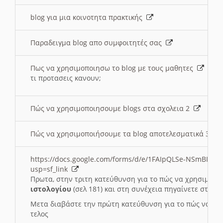
blog για μια κοινοτητα πρακτικής
Παραδειγμα blog απο συμφοιτητές σας
Πως να χρησιμοποιησω το blog με τους μαθητες
τι προτασεις κανουν;
Πώς να χρησιμοποιησουμε blogs στα σχολεια 2
Πώς να χρησιμοποιήσουμε τα blog αποτελεσματικά 3
https://docs.google.com/forms/d/e/1FAIpQLSe-NSmBI-x
usp=sf_link
Πρωτα, στην τριτη κατεύθυνση για το πώς να χρησιμοποι
ιστολογίου
(σελ 181) και στη συνέχεια πηγαίνετε στο
Συ
Μετα διαβάστε την πρώτη κατεύθυνση για το πώς να χρη
τελος