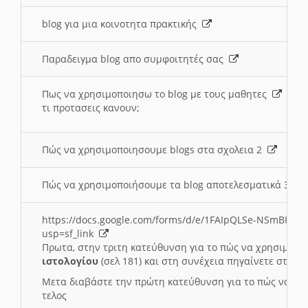
blog για μια κοινοτητα πρακτικής
Παραδειγμα blog απο συμφοιτητές σας
Πως να χρησιμοποιησω το blog με τους μαθητες
τι προτασεις κανουν;
Πώς να χρησιμοποιησουμε blogs στα σχολεια 2
Πώς να χρησιμοποιήσουμε τα blog αποτελεσματικά 3
https://docs.google.com/forms/d/e/1FAIpQLSe-NSmBI-x
usp=sf_link
Πρωτα, στην τριτη κατεύθυνση για το πώς να χρησιμοποι
ιστολογίου
(σελ 181) και στη συνέχεια πηγαίνετε στο
Συ
Μετα διαβάστε την πρώτη κατεύθυνση για το πώς να χρη
τελος