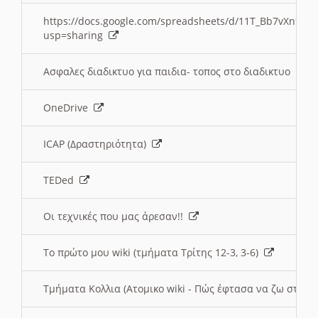
https://docs.google.com/spreadsheets/d/11T_Bb7vXn9
usp=sharing
Ασφαλες διαδικτυο για παιδια- τοπος στο διαδικτυο
OneDrive
ICAP (Δραστηριότητα)
TEDed
Οι τεχνικές που μας άρεσαν!!
Το πρώτο μου wiki (τμήματα Τρίτης 12-3, 3-6)
Τμήματα Κολλια (Ατομικο wiki - Πώς έφτασα να ζω στην 