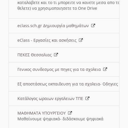
καταλαβετε και το τι μπορειτε να κανετε μεσα απο το σχο
θελετε) να χρησιμοποιησετε το One Drive
eclass.sch.gr Δημιουργία μαθημάτων
eClass - Εργασίες και ασκήσεις
ΠΕΚΕΣ Θεσσαλιας
Γενικος συνδεσμος με πηγες για τα σχολεια
Εξ αποστάσεως εκπαιδευση για τα σχολεια- Οδηγιες
Κατάλογος ωραιων εργαλειων ΤΠΕ
ΜΑΘΗΜΑΤΑ ΥΠΟΥΡΓΕΙΟΥ
Μαθαίνουμε ψηφιακά- διδάσκουμε ψηφιακά