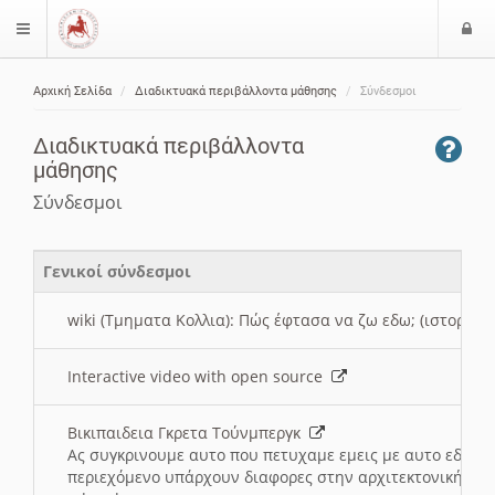
Ε
$langMenu
ί
Αρχική Σελίδα
Διαδικτυακά περιβάλλοντα μάθησης
Σύνδεσμοι
ο
ζήτηση
δ
Διαδικτυακά περιβάλλοντα
ο
μάθησης
ς
Σύνδεσμοι
Γενικοί σύνδεσμοι
wiki (Τμηματα Κολλια): Πώς έφτασα να ζω εδω; (ιστορια)
Interactive video with open source
Βικιπαιδεια Γκρετα Τούνμπεργκ
Ας συγκρινουμε αυτο που πετυχαμε εμεις με αυτο εδω το
περιεχόμενο υπάρχουν διαφορες στην αρχιτεκτονική της