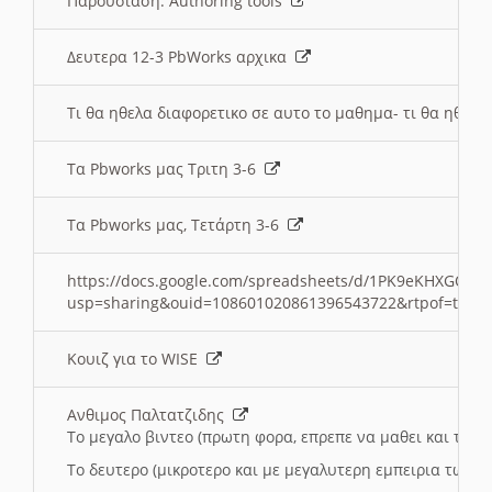
Παρουσιαση: Authoring tools
Δευτερα 12-3 PbWorks αρχικα
Τι θα ηθελα διαφορετικο σε αυτο το μαθημα- τι θα ηθελα
Τα Pbworks μας Τριτη 3-6
Τα Pbworks μας, Τετάρτη 3-6
https://docs.google.com/spreadsheets/d/1PK9eKHXGOJLZ
usp=sharing&ouid=108601020861396543722&rtpof=true
Κουιζ για το WISE
Ανθιμος Παλτατζιδης
Το μεγαλο βιντεο (πρωτη φορα, επρεπε να μαθει και το C
Το δευτερο (μικροτερο και με μεγαλυτερη εμπειρια τωρα)