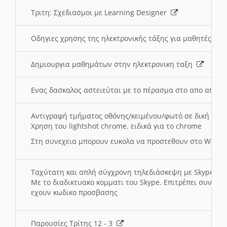
Τριτη: Σχεδιασμοι με Learning Designer
Οδηγιες χρησης της ηλεκτρονικής τάξης για μαθητές
Δημιουργια μαθημάτων στην ηλεκτρονικη ταξη
Ενας δασκαλος αστειεύται με το πέρασμα στο απο αποσ
Αντιγραφή τμήματος οθόνης/κειμένου/φωτό σε δική σας
Χρηση του lightshot chrome. ειδικά για το chrome
Στη συνεχεια μπορουν ευκολα να προστεθουν στο Word 
Ταχύτατη και απλή σύγχρονη τηλεδιάσκεψη με Skype
Με το διαδικτυακο κομματι του Skype. Επιτρέπει συνδε
εχουν κωδικο προσβασης
Παρουσίες Τρίτης 12 - 3