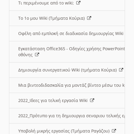
Τι περιμένουμε από το wiki;
Το 1ο μου Wiki (Τμήματα Κούρια)
Οφέλη από εμπλοκή σε διαδικασία δημιουργίας Wiki (Τ
Εγκατάσταση Office365 - Οδηγίες χρήσης PowerPoint γι
οθόνης
Δημιουργία συνεργατικού Wiki (τμήματα Κούρια)
Μια βιντεοδιδασκαλία για μοντάζ βίντεο μέσω του kden
2022_Ιδεες για τελική εργασία Wiki
2022_Πρότυπο για τη δημιουργια σεναριου τελικής εργα
Υποβολή μικρής εργασίας (Τμήματα Ραγάζου)