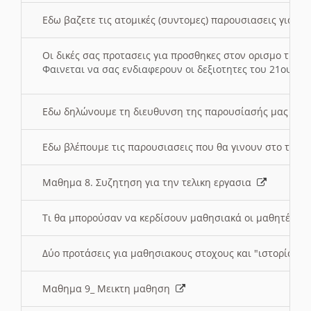
Εδω βαζετε τις ατομικές (συντομες) παρουσιασεις για κ
Οι δικές σας προτασεις για προσθηκες στον ορισμο της
Φαινεται να σας ενδιαφερουν οι δεξιοτητες του 21ου αι
Εδω δηλώνουμε τη διευθυνση της παρουσίασής μας στ
Εδω βλέπουμε τις παρουσιασεις που θα γινουν στο τμη
Μαθημα 8. Συζητηση για την τελικη εργασια
Τι θα μπορούσαν να κερδίσουν μαθησιακά οι μαθητές/τρ
Δύο προτάσεις για μαθησιακους στοχους και "ιστορία" μ
Μαθημα 9_ Μεικτη μαθηση