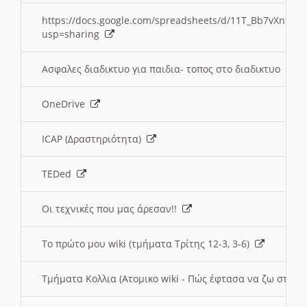
https://docs.google.com/spreadsheets/d/11T_Bb7vXn9
usp=sharing
Ασφαλες διαδικτυο για παιδια- τοπος στο διαδικτυο
OneDrive
ICAP (Δραστηριότητα)
TEDed
Οι τεχνικές που μας άρεσαν!!
Το πρώτο μου wiki (τμήματα Τρίτης 12-3, 3-6)
Τμήματα Κολλια (Ατομικο wiki - Πώς έφτασα να ζω στην 