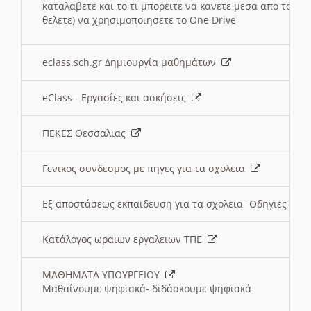
καταλαβετε και το τι μπορειτε να κανετε μεσα απο το σχο
θελετε) να χρησιμοποιησετε το One Drive
eclass.sch.gr Δημιουργία μαθημάτων
eClass - Εργασίες και ασκήσεις
ΠΕΚΕΣ Θεσσαλιας
Γενικος συνδεσμος με πηγες για τα σχολεια
Εξ αποστάσεως εκπαιδευση για τα σχολεια- Οδηγιες
Κατάλογος ωραιων εργαλειων ΤΠΕ
ΜΑΘΗΜΑΤΑ ΥΠΟΥΡΓΕΙΟΥ
Μαθαίνουμε ψηφιακά- διδάσκουμε ψηφιακά