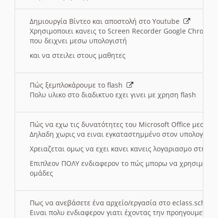
Δημιουργία Βίντεο και αποστολή στο Youtube
Χρησιμοποιει κανεις το Screen Recorder Google Chrome γ
που δειχνει μεσω υπολογιστή
και να στειλει στους μαθητες
Πώς ξεμπλοκάρουμε το flash
Πολυ υλικο στο διαδικτυο εχει γινει με χρηση flash
Πώς να εχω τις δυνατότητες του Microsoft Office μεσω 
Δηλαδη χωρις να ειναι εγκαταστημμένο στον υπολογιστή
Χρειαζεται ομως να εχει κανει κανεις λογαριασμο στη Mic
Επιπλεον ΠΟΛΥ ενδιαφερον το πώς μπορω να χρησιμοποι
ομάδες
Πως να ανεβάσετε ένα αρχείο/εργασία στο eclass.sch.gr
Ειναι πολυ ενδιαφερον γιατι έχοντας την προηγουμενη γ