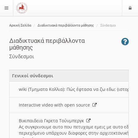
Ε
$langMenu
ί
Αρχική Σελίδα
Διαδικτυακά περιβάλλοντα μάθησης
Σύνδεσμοι
ο
ζήτηση
δ
Διαδικτυακά περιβάλλοντα
ο
μάθησης
ς
Σύνδεσμοι
Γενικοί σύνδεσμοι
wiki (Τμηματα Κολλια): Πώς έφτασα να ζω εδω; (ιστορια)
Interactive video with open source
Βικιπαιδεια Γκρετα Τούνμπεργκ
Ας συγκρινουμε αυτο που πετυχαμε εμεις με αυτο εδω το
περιεχόμενο υπάρχουν διαφορες στην αρχιτεκτονική της