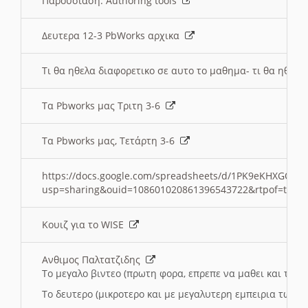
Παρουσιαση: Authoring tools
Δευτερα 12-3 PbWorks αρχικα
Τι θα ηθελα διαφορετικο σε αυτο το μαθημα- τι θα ηθελα
Τα Pbworks μας Τριτη 3-6
Τα Pbworks μας, Τετάρτη 3-6
https://docs.google.com/spreadsheets/d/1PK9eKHXGOJLZ
usp=sharing&ouid=108601020861396543722&rtpof=true
Κουιζ για το WISE
Ανθιμος Παλτατζιδης
Το μεγαλο βιντεο (πρωτη φορα, επρεπε να μαθει και το C
Το δευτερο (μικροτερο και με μεγαλυτερη εμπειρια τωρα)