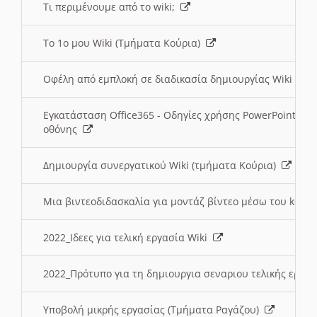
Τι περιμένουμε από το wiki;
Το 1ο μου Wiki (Τμήματα Κούρια)
Οφέλη από εμπλοκή σε διαδικασία δημιουργίας Wiki (Τ
Εγκατάσταση Office365 - Οδηγίες χρήσης PowerPoint γι
οθόνης
Δημιουργία συνεργατικού Wiki (τμήματα Κούρια)
Μια βιντεοδιδασκαλία για μοντάζ βίντεο μέσω του kden
2022_Ιδεες για τελική εργασία Wiki
2022_Πρότυπο για τη δημιουργια σεναριου τελικής εργα
Υποβολή μικρής εργασίας (Τμήματα Ραγάζου)