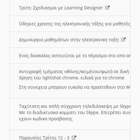
Τριτη: Σχεδιασμοι με Learning Designer
Οδηγιες χρησης της ηλεκτρονικής τάξης για μαθητές
Δημιουργια μαθημάτων στην ηλεκτρονικη ταξη
Ενας δασκαλος αστειεύται με το πέρασμα στο απο αποσ
Αντιγραφή τμήματος οθόνης/κειμένου/φωτό σε δική σας
Χρηση του lightshot chrome. ειδικά για το chrome
Στη συνεχεια μπορουν ευκολα να προστεθουν στο Word 
Ταχύτατη και απλή σύγχρονη τηλεδιάσκεψη με Skype
Με το διαδικτυακο κομματι του Skype. Επιτρέπει συνδε
εχουν κωδικο προσβασης
Παρουσίες Τρίτης 12 - 3