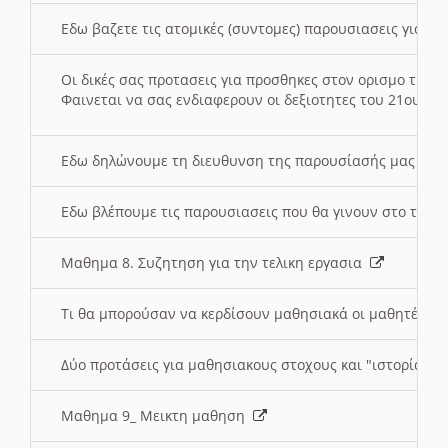
Εδω βαζετε τις ατομικές (συντομες) παρουσιασεις για κ
Οι δικές σας προτασεις για προσθηκες στον ορισμο της
Φαινεται να σας ενδιαφερουν οι δεξιοτητες του 21ου αι
Εδω δηλώνουμε τη διευθυνση της παρουσίασής μας στ
Εδω βλέπουμε τις παρουσιασεις που θα γινουν στο τμη
Μαθημα 8. Συζητηση για την τελικη εργασια
Τι θα μπορούσαν να κερδίσουν μαθησιακά οι μαθητές/τρ
Δύο προτάσεις για μαθησιακους στοχους και "ιστορία" μ
Μαθημα 9_ Μεικτη μαθηση