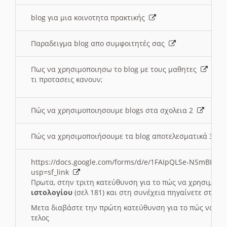
blog για μια κοινοτητα πρακτικής
Παραδειγμα blog απο συμφοιτητές σας
Πως να χρησιμοποιησω το blog με τους μαθητες
τι προτασεις κανουν;
Πώς να χρησιμοποιησουμε blogs στα σχολεια 2
Πώς να χρησιμοποιήσουμε τα blog αποτελεσματικά 3
https://docs.google.com/forms/d/e/1FAIpQLSe-NSmBI-x
usp=sf_link
Πρωτα, στην τριτη κατεύθυνση για το πώς να χρησιμοποι
ιστολογίου
(σελ 181) και στη συνέχεια πηγαίνετε στο
Συ
Μετα διαβάστε την πρώτη κατεύθυνση για το πώς να χρη
τελος