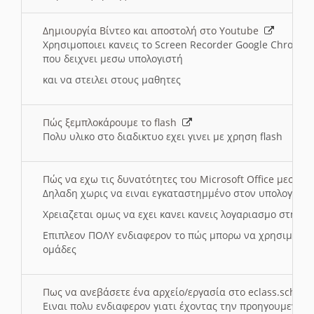
Δημιουργία Βίντεο και αποστολή στο Youtube
Χρησιμοποιει κανεις το Screen Recorder Google Chrome γ
που δειχνει μεσω υπολογιστή
και να στειλει στους μαθητες
Πώς ξεμπλοκάρουμε το flash
Πολυ υλικο στο διαδικτυο εχει γινει με χρηση flash
Πώς να εχω τις δυνατότητες του Microsoft Office μεσω 
Δηλαδη χωρις να ειναι εγκαταστημμένο στον υπολογιστή
Χρειαζεται ομως να εχει κανει κανεις λογαριασμο στη Mic
Επιπλεον ΠΟΛΥ ενδιαφερον το πώς μπορω να χρησιμοποι
ομάδες
Πως να ανεβάσετε ένα αρχείο/εργασία στο eclass.sch.gr
Ειναι πολυ ενδιαφερον γιατι έχοντας την προηγουμενη γ