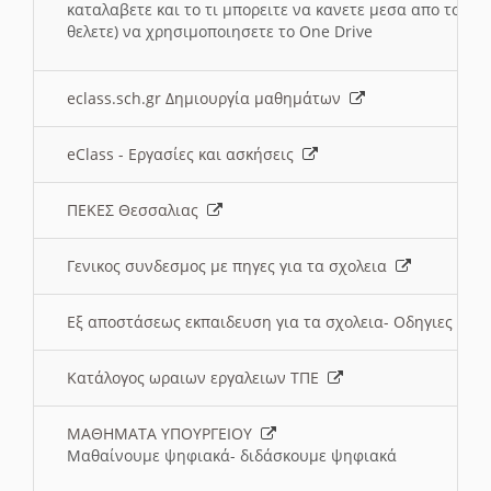
καταλαβετε και το τι μπορειτε να κανετε μεσα απο το σχο
θελετε) να χρησιμοποιησετε το One Drive
eclass.sch.gr Δημιουργία μαθημάτων
eClass - Εργασίες και ασκήσεις
ΠΕΚΕΣ Θεσσαλιας
Γενικος συνδεσμος με πηγες για τα σχολεια
Εξ αποστάσεως εκπαιδευση για τα σχολεια- Οδηγιες
Κατάλογος ωραιων εργαλειων ΤΠΕ
ΜΑΘΗΜΑΤΑ ΥΠΟΥΡΓΕΙΟΥ
Μαθαίνουμε ψηφιακά- διδάσκουμε ψηφιακά