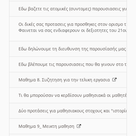
Εδω βαζετε τις ατομικές (συντομες) παρουσιασεις για κ
Οι δικές σας προτασεις για προσθηκες στον ορισμο της
Φαινεται να σας ενδιαφερουν οι δεξιοτητες του 21ου αι
Εδω δηλώνουμε τη διευθυνση της παρουσίασής μας στ
Εδω βλέπουμε τις παρουσιασεις που θα γινουν στο τμη
Μαθημα 8. Συζητηση για την τελικη εργασια
Τι θα μπορούσαν να κερδίσουν μαθησιακά οι μαθητές/τρ
Δύο προτάσεις για μαθησιακους στοχους και "ιστορία" μ
Μαθημα 9_ Μεικτη μαθηση