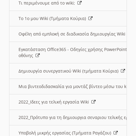
Τι περιμένουμε από το wiki;
Το 1ο μου Wiki (Τμήματα Κούρια)
Οφέλη από εμπλοκή σε διαδικασία δημιουργίας Wiki (Τ
Εγκατάσταση Office365 - Οδηγίες χρήσης PowerPoint γι
οθόνης
Δημιουργία συνεργατικού Wiki (τμήματα Κούρια)
Μια βιντεοδιδασκαλία για μοντάζ βίντεο μέσω του kden
2022_Ιδεες για τελική εργασία Wiki
2022_Πρότυπο για τη δημιουργια σεναριου τελικής εργα
Υποβολή μικρής εργασίας (Τμήματα Ραγάζου)