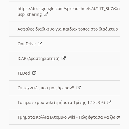
https://docs.google.com/spreadsheets/d/11T_Bb7vXn9
usp=sharing
Ασφαλες διαδικτυο για παιδια- τοπος στο διαδικτυο
OneDrive
ICAP (Δραστηριότητα)
TEDed
Οι τεχνικές που μας άρεσαν!!
Το πρώτο μου wiki (τμήματα Τρίτης 12-3, 3-6)
Τμήματα Κολλια (Ατομικο wiki - Πώς έφτασα να ζω στην 