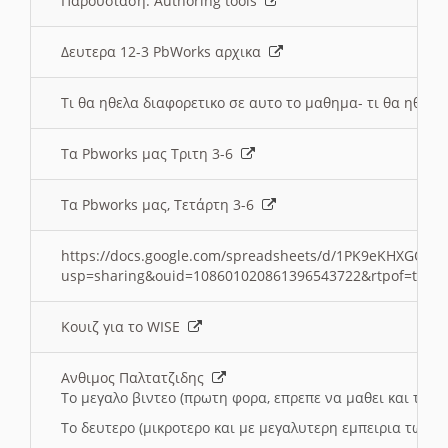
Παρουσιαση: Authoring tools
Δευτερα 12-3 PbWorks αρχικα
Τι θα ηθελα διαφορετικο σε αυτο το μαθημα- τι θα ηθελα
Τα Pbworks μας Τριτη 3-6
Τα Pbworks μας, Τετάρτη 3-6
https://docs.google.com/spreadsheets/d/1PK9eKHXGOJLZ
usp=sharing&ouid=108601020861396543722&rtpof=true
Κουιζ για το WISE
Ανθιμος Παλτατζιδης
Το μεγαλο βιντεο (πρωτη φορα, επρεπε να μαθει και το C
Το δευτερο (μικροτερο και με μεγαλυτερη εμπειρια τωρα)