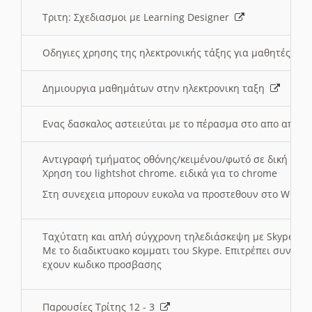
Τριτη: Σχεδιασμοι με Learning Designer
Οδηγιες χρησης της ηλεκτρονικής τάξης για μαθητές
Δημιουργια μαθημάτων στην ηλεκτρονικη ταξη
Ενας δασκαλος αστειεύται με το πέρασμα στο απο αποσ
Αντιγραφή τμήματος οθόνης/κειμένου/φωτό σε δική σας
Χρηση του lightshot chrome. ειδικά για το chrome
Στη συνεχεια μπορουν ευκολα να προστεθουν στο Word 
Ταχύτατη και απλή σύγχρονη τηλεδιάσκεψη με Skype
Με το διαδικτυακο κομματι του Skype. Επιτρέπει συνδε
εχουν κωδικο προσβασης
Παρουσίες Τρίτης 12 - 3