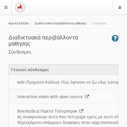
Ε
$langMenu
ί
Αρχική Σελίδα
Διαδικτυακά περιβάλλοντα μάθησης
Σύνδεσμοι
ο
ζήτηση
δ
Διαδικτυακά περιβάλλοντα
ο
μάθησης
ς
Σύνδεσμοι
Γενικοί σύνδεσμοι
wiki (Τμηματα Κολλια): Πώς έφτασα να ζω εδω; (ιστορια)
Interactive video with open source
Βικιπαιδεια Γκρετα Τούνμπεργκ
Ας συγκρινουμε αυτο που πετυχαμε εμεις με αυτο εδω το
περιεχόμενο υπάρχουν διαφορες στην αρχιτεκτονική της