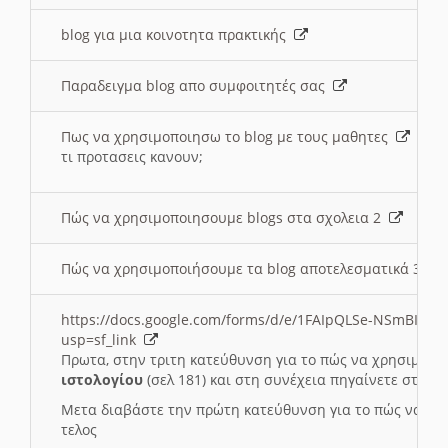
blog για μια κοινοτητα πρακτικής
Παραδειγμα blog απο συμφοιτητές σας
Πως να χρησιμοποιησω το blog με τους μαθητες
τι προτασεις κανουν;
Πώς να χρησιμοποιησουμε blogs στα σχολεια 2
Πώς να χρησιμοποιήσουμε τα blog αποτελεσματικά 3
https://docs.google.com/forms/d/e/1FAIpQLSe-NSmBI-x
usp=sf_link
Πρωτα, στην τριτη κατεύθυνση για το πώς να χρησιμοποι
ιστολογίου
(σελ 181) και στη συνέχεια πηγαίνετε στο
Συ
Μετα διαβάστε την πρώτη κατεύθυνση για το πώς να χρη
τελος