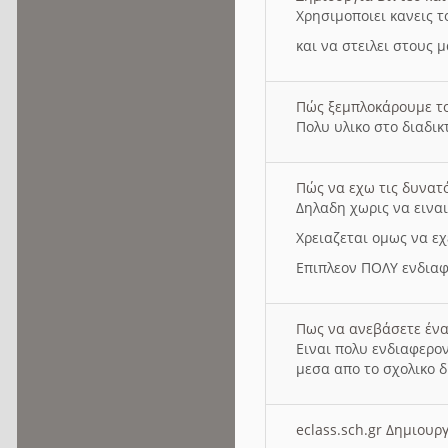
Χρησιμοποιει κανεις τ
και να στειλει στους 
Πώς ξεμπλοκάρουμε τ
Πολυ υλικο στο διαδικτ
Πώς να εχω τις δυνατ
Δηλαδη χωρις να εινα
Χρειαζεται ομως να εχ
Επιπλεον ΠΟΛΥ ενδιαφ
Πως να ανεβάσετε ένα
Ειναι πολυ ενδιαφερον
μεσα απο το σχολικο δ
eclass.sch.gr Δημιο