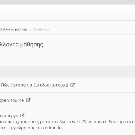
ιβάλλοντα μάθησης
Σύνδεσμοι
άλλοντα μάθησης
: Πώς έφτασα να ζω εδω; (ιστορια)
h open source
ούνμπεργκ
που πετυχαμε εμεις με αυτο εδω το wiki. Πέρα απο τη διαφορα στ
ψτε τη γνώμη σας στο edmodo