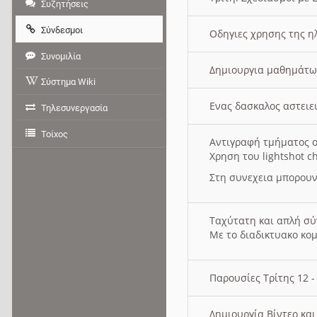
Συζητήσεις
Σύνδεσμοι
Οδηγιες χρησης της η
Συνομιλία
Δημιουργια μαθημάτω
Σύστημα Wiki
Ενας δασκαλος αστει
Τηλεσυνεργασία
Τοίχος
Αντιγραφή τμήματος ο
Χρηση του lightshot c
Στη συνεχεια μπορουν
Ταχύτατη και απλή σ
Με το διαδικτυακο κο
Παρουσίες Τρίτης 12 
Δημιουργία Βίντεο κα