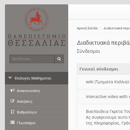
Αρχική Σελίδα
Διαδικτυακά περ
Διαδικτυακά περιβ
Σύνδεσμοι
Αναζήτηση
Αναζήτηση
Γενικοί σύνδεσμοι
Επιλογές Μαθήματος
wiki (Τμηματα Κολλια)
Ανακοινώσεις
Interactive video wit
Ασκήσεις
Βικιπαιδεια Γκρετα Τ
Βαθμολόγιο
Ας συγκρινουμε αυτο 
της πληροφορίας. Γρά
Γλωσσάριο