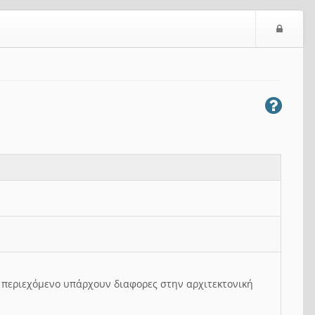
Ε
ί
σ
ο
δ
ο
ς
ο περιεχόμενο υπάρχουν διαφορες στην αρχιτεκτονική