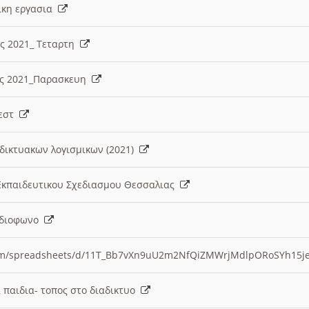
λικη εργασια
ες 2021_ Τεταρτη
ίες 2021_Παρασκευη
τεστ
δικτυακων λογισμικων (2021)
 Εκπαιδευτικου Σχεδιασμου Θεσσαλιας
Ραδιοφωνο
.com/spreadsheets/d/11T_Bb7vXn9uU2m2NfQiZMWrjMdlpORoSYh15j
α παιδια- τοπος στο διαδικτυο