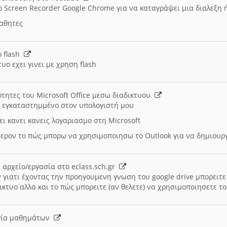
ο Screen Recorder Google Chrome για να καταγράψει μια διαλεξη 
μαθητες
ο flash
υο εχει γινει με χρηση flash
ότητες του Microsoft Office μεσω διαδικτυου
ι εγκαταστημμένο στον υπολογιστή μου
ει κανει κανεις λογαριασμο στη Microsoft
ερον το πώς μπορω να χρησιμοποιησω το Outlook για να δημιου
 αρχείο/εργασία στο eclass.sch.gr
 γιατι έχοντας την προηγουμενη γνωση του google drive μπορειτε 
ικτυο αλλα και το πώς μπορειτε (αν θελετε) να χρησιμοποιησετε το
υργία μαθημάτων