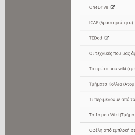
OneDrive
ICAP (Δραστηριότητα
TEDed
Οι τεχνικές που μας 
Το πρώτο μου wiki (τμ
Τμήματα Κολλια (Ατομ
Τι περιμένουμε από το
Το 1ο μου Wiki (Τμήμ
Οφέλη από εμπλοκή σε