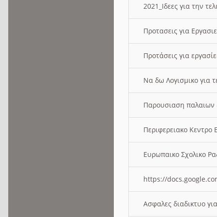
2021_Ιδεες για την τε
Προτασεις για Εργασι
Προτάσεις για εργασ
Να δω Λογισμικο για 
Παρουσιαση παλαιων 
Περιφερειακο Κεντρο
Ευρωπαικο Σχολικο 
https://docs.google
Ασφαλες διαδικτυο γι