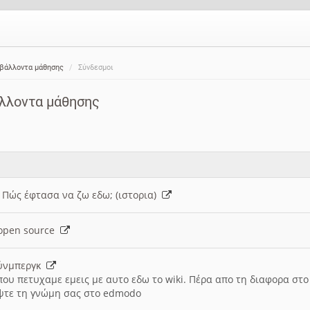
ιβάλλοντα μάθησης
Σύνδεσμοι
άλλοντα μάθησης
: Πώς έφτασα να ζω εδω; (ιστορια)
h open source
ούνμπεργκ
που πετυχαμε εμεις με αυτο εδω το wiki. Πέρα απο τη διαφορα στ
ψτε τη γνώμη σας στο edmodo