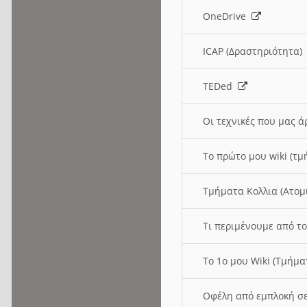
OneDrive
ICAP (Δραστηριότητα
TEDed
Οι τεχνικές που μας 
Το πρώτο μου wiki (τμ
Τμήματα Κολλια (Ατομ
Τι περιμένουμε από το
Το 1ο μου Wiki (Τμήμ
Οφέλη από εμπλοκή σε