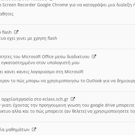
ο Screen Recorder Google Chrome για να καταγράψει μια διαλεξη 
μαθητες
ο flash
υο εχει γινει με χρηση flash
ότητες του Microsoft Office μεσω διαδικτυου
ι εγκαταστημμένο στον υπολογιστή μου
ει κανει κανεις λογαριασμο στη Microsoft
ερον το πώς μπορω να χρησιμοποιησω το Outlook για να δημιου
 αρχείο/εργασία στο eclass.sch.gr
 γιατι έχοντας την προηγουμενη γνωση του google drive μπορειτε 
ικτυο αλλα και το πώς μπορειτε (αν θελετε) να χρησιμοποιησετε το
υργία μαθημάτων