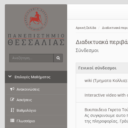
Αρχική Σελίδα
Διαδικτυακά περ
Διαδικτυακά περιβ
Σύνδεσμοι
Αναζήτηση
Αναζήτηση
Γενικοί σύνδεσμοι
Επιλογές Μαθήματος
wiki (Τμηματα Κολλια)
Ανακοινώσεις
Interactive video wit
Ασκήσεις
Βικιπαιδεια Γκρετα Τ
Βαθμολόγιο
Ας συγκρινουμε αυτο 
της πληροφορίας. Γρά
Γλωσσάριο