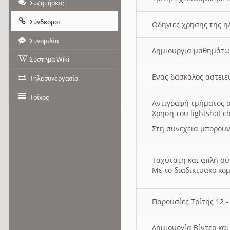
Συζητήσεις
Σύνδεσμοι
Οδηγιες χρησης της η
Συνομιλία
Δημιουργια μαθημάτω
Σύστημα Wiki
Ενας δασκαλος αστει
Τηλεσυνεργασία
Τοίχος
Αντιγραφή τμήματος ο
Χρηση του lightshot c
Στη συνεχεια μπορουν
Ταχύτατη και απλή σ
Με το διαδικτυακο κο
Παρουσίες Τρίτης 12 
Δημιουργία Βίντεο κα