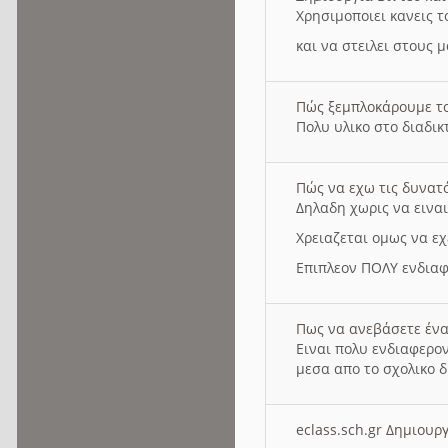
Χρησιμοποιει κανεις τ
και να στειλει στους 
Πώς ξεμπλοκάρουμε τ
Πολυ υλικο στο διαδικτ
Πώς να εχω τις δυνατ
Δηλαδη χωρις να εινα
Χρειαζεται ομως να εχ
Επιπλεον ΠΟΛΥ ενδιαφ
Πως να ανεβάσετε ένα
Ειναι πολυ ενδιαφερον
μεσα απο το σχολικο δ
eclass.sch.gr Δημιο