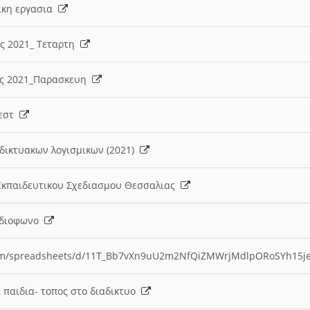
λικη εργασια
ες 2021_ Τεταρτη
ίες 2021_Παρασκευη
τεστ
δικτυακων λογισμικων (2021)
 Εκπαιδευτικου Σχεδιασμου Θεσσαλιας
Ραδιοφωνο
.com/spreadsheets/d/11T_Bb7vXn9uU2m2NfQiZMWrjMdlpORoSYh15j
α παιδια- τοπος στο διαδικτυο