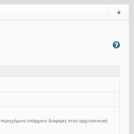
Ε
ί
σ
ο
δ
ο
ς
ο περιεχόμενο υπάρχουν διαφορες στην αρχιτεκτονική