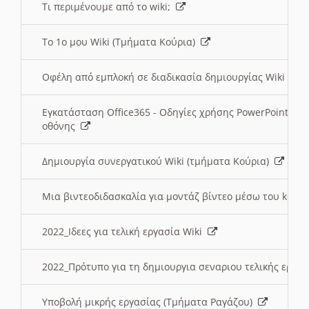
Τι περιμένουμε από το wiki;
Το 1ο μου Wiki (Τμήματα Κούρια)
Οφέλη από εμπλοκή σε διαδικασία δημιουργίας Wiki (Τ
Εγκατάσταση Office365 - Οδηγίες χρήσης PowerPoint γι
οθόνης
Δημιουργία συνεργατικού Wiki (τμήματα Κούρια)
Μια βιντεοδιδασκαλία για μοντάζ βίντεο μέσω του kden
2022_Ιδεες για τελική εργασία Wiki
2022_Πρότυπο για τη δημιουργια σεναριου τελικής εργα
Υποβολή μικρής εργασίας (Τμήματα Ραγάζου)