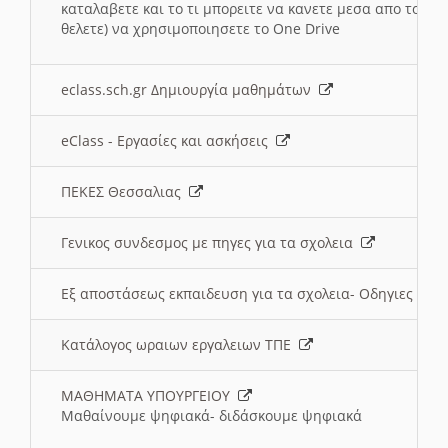
καταλαβετε και το τι μπορειτε να κανετε μεσα απο το σχο
θελετε) να χρησιμοποιησετε το One Drive
eclass.sch.gr Δημιουργία μαθημάτων
eClass - Εργασίες και ασκήσεις
ΠΕΚΕΣ Θεσσαλιας
Γενικος συνδεσμος με πηγες για τα σχολεια
Εξ αποστάσεως εκπαιδευση για τα σχολεια- Οδηγιες
Κατάλογος ωραιων εργαλειων ΤΠΕ
ΜΑΘΗΜΑΤΑ ΥΠΟΥΡΓΕΙΟΥ
Μαθαίνουμε ψηφιακά- διδάσκουμε ψηφιακά