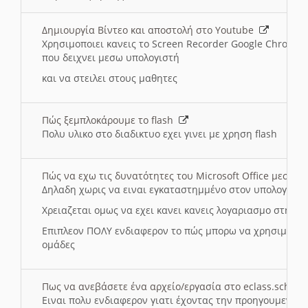
Δημιουργία Βίντεο και αποστολή στο Youtube
Χρησιμοποιει κανεις το Screen Recorder Google Chrome γ
που δειχνει μεσω υπολογιστή
και να στειλει στους μαθητες
Πώς ξεμπλοκάρουμε το flash
Πολυ υλικο στο διαδικτυο εχει γινει με χρηση flash
Πώς να εχω τις δυνατότητες του Microsoft Office μεσω 
Δηλαδη χωρις να ειναι εγκαταστημμένο στον υπολογιστή
Χρειαζεται ομως να εχει κανει κανεις λογαριασμο στη Mic
Επιπλεον ΠΟΛΥ ενδιαφερον το πώς μπορω να χρησιμοποι
ομάδες
Πως να ανεβάσετε ένα αρχείο/εργασία στο eclass.sch.gr
Ειναι πολυ ενδιαφερον γιατι έχοντας την προηγουμενη γ