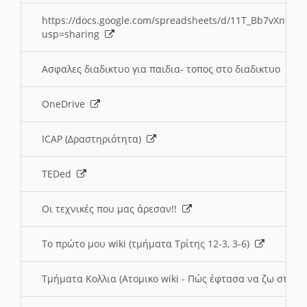
https://docs.google.com/spreadsheets/d/11T_Bb7vXn9
usp=sharing
Ασφαλες διαδικτυο για παιδια- τοπος στο διαδικτυο
OneDrive
ICAP (Δραστηριότητα)
TEDed
Οι τεχνικές που μας άρεσαν!!
Το πρώτο μου wiki (τμήματα Τρίτης 12-3, 3-6)
Τμήματα Κολλια (Ατομικο wiki - Πώς έφτασα να ζω στην 