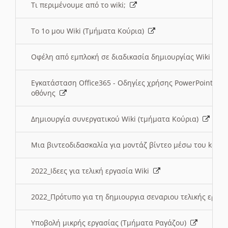
Τι περιμένουμε από το wiki;
Το 1ο μου Wiki (Τμήματα Κούρια)
Οφέλη από εμπλοκή σε διαδικασία δημιουργίας Wiki (Τ
Εγκατάσταση Office365 - Οδηγίες χρήσης PowerPoint γι
οθόνης
Δημιουργία συνεργατικού Wiki (τμήματα Κούρια)
Μια βιντεοδιδασκαλία για μοντάζ βίντεο μέσω του kden
2022_Ιδεες για τελική εργασία Wiki
2022_Πρότυπο για τη δημιουργια σεναριου τελικής εργα
Υποβολή μικρής εργασίας (Τμήματα Ραγάζου)