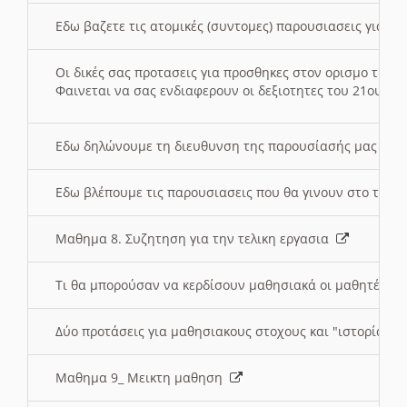
Εδω βαζετε τις ατομικές (συντομες) παρουσιασεις για κ
Οι δικές σας προτασεις για προσθηκες στον ορισμο της
Φαινεται να σας ενδιαφερουν οι δεξιοτητες του 21ου αι
Εδω δηλώνουμε τη διευθυνση της παρουσίασής μας στ
Εδω βλέπουμε τις παρουσιασεις που θα γινουν στο τμη
Μαθημα 8. Συζητηση για την τελικη εργασια
Τι θα μπορούσαν να κερδίσουν μαθησιακά οι μαθητές/τρ
Δύο προτάσεις για μαθησιακους στοχους και "ιστορία" μ
Μαθημα 9_ Μεικτη μαθηση