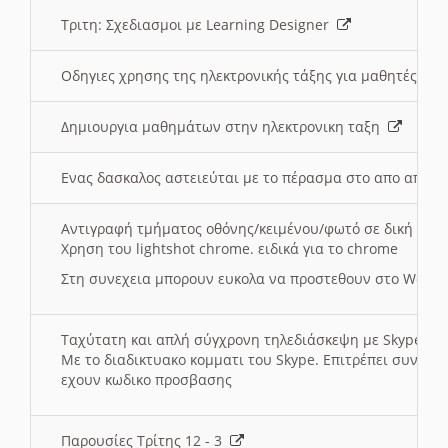
Τριτη: Σχεδιασμοι με Learning Designer
Οδηγιες χρησης της ηλεκτρονικής τάξης για μαθητές
Δημιουργια μαθημάτων στην ηλεκτρονικη ταξη
Ενας δασκαλος αστειεύται με το πέρασμα στο απο αποσ
Αντιγραφή τμήματος οθόνης/κειμένου/φωτό σε δική σας
Χρηση του lightshot chrome. ειδικά για το chrome
Στη συνεχεια μπορουν ευκολα να προστεθουν στο Word 
Ταχύτατη και απλή σύγχρονη τηλεδιάσκεψη με Skype
Με το διαδικτυακο κομματι του Skype. Επιτρέπει συνδε
εχουν κωδικο προσβασης
Παρουσίες Τρίτης 12 - 3