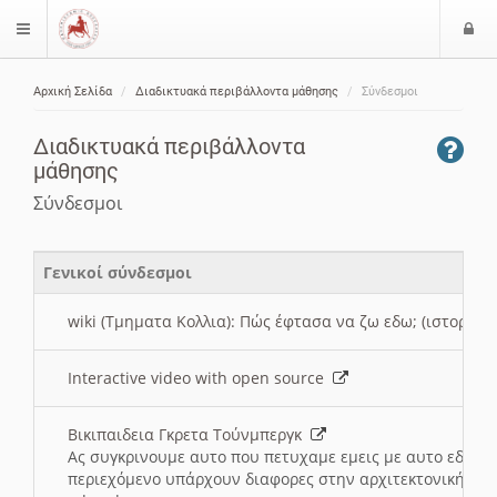
Ε
$langMenu
ί
Αρχική Σελίδα
Διαδικτυακά περιβάλλοντα μάθησης
Σύνδεσμοι
ο
ζήτηση
δ
Διαδικτυακά περιβάλλοντα
ο
μάθησης
ς
Σύνδεσμοι
Γενικοί σύνδεσμοι
wiki (Τμηματα Κολλια): Πώς έφτασα να ζω εδω; (ιστορια)
Interactive video with open source
Βικιπαιδεια Γκρετα Τούνμπεργκ
Ας συγκρινουμε αυτο που πετυχαμε εμεις με αυτο εδω το
περιεχόμενο υπάρχουν διαφορες στην αρχιτεκτονική της