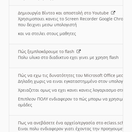
Δημιουργία Βίντεο και αποστολή στο Youtube
Χρησιμοποιει κανεις το Screen Recorder Google Chrome γ
που δειχνει μεσω υπολογιστή
και να στειλει στους μαθητες
Πώς ξεμπλοκάρουμε το flash
Πολυ υλικο στο διαδικτυο εχει γινει με χρηση flash
Πώς να εχω τις δυνατότητες του Microsoft Office μεσω 
Δηλαδη χωρις να ειναι εγκαταστημμένο στον υπολογιστή
Χρειαζεται ομως να εχει κανει κανεις λογαριασμο στη Mic
Επιπλεον ΠΟΛΥ ενδιαφερον το πώς μπορω να χρησιμοποι
ομάδες
Πως να ανεβάσετε ένα αρχείο/εργασία στο eclass.sch.gr
Ειναι πολυ ενδιαφερον γιατι έχοντας την προηγουμενη γ