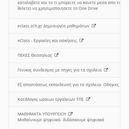
καταλαβετε και το τι μπορειτε να κανετε μεσα απο το σχο
θελετε) να χρησιμοποιησετε το One Drive
eclass.sch.gr Δημιουργία μαθημάτων
eClass - Εργασίες και ασκήσεις
ΠΕΚΕΣ Θεσσαλιας
Γενικος συνδεσμος με πηγες για τα σχολεια
Εξ αποστάσεως εκπαιδευση για τα σχολεια- Οδηγιες
Κατάλογος ωραιων εργαλειων ΤΠΕ
ΜΑΘΗΜΑΤΑ ΥΠΟΥΡΓΕΙΟΥ
Μαθαίνουμε ψηφιακά- διδάσκουμε ψηφιακά