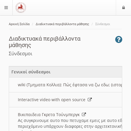
Ε
$langMenu
ί
Αρχική Σελίδα
Διαδικτυακά περιβάλλοντα μάθησης
Σύνδεσμοι
ο
ζήτηση
δ
Διαδικτυακά περιβάλλοντα
ο
μάθησης
ς
Σύνδεσμοι
Γενικοί σύνδεσμοι
wiki (Τμηματα Κολλια): Πώς έφτασα να ζω εδω; (ιστορια)
Interactive video with open source
Βικιπαιδεια Γκρετα Τούνμπεργκ
Ας συγκρινουμε αυτο που πετυχαμε εμεις με αυτο εδω το
περιεχόμενο υπάρχουν διαφορες στην αρχιτεκτονική της