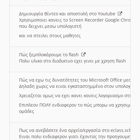
Δημιουργία Βίντεο και αποστολή στο Youtube
Χρησιμοποιει κανεις το Screen Recorder Google Chrome γ
που δειχνει μεσω υπολογιστή
και να στειλει στους μαθητες
Πώς ξεμπλοκάρουμε το flash
Πολυ υλικο στο διαδικτυο εχει γινει με χρηση flash
Πώς να εχω τις δυνατότητες του Microsoft Office μεσω 
Δηλαδη χωρις να ειναι εγκαταστημμένο στον υπολογιστή
Χρειαζεται ομως να εχει κανει κανεις λογαριασμο στη Mic
Επιπλεον ΠΟΛΥ ενδιαφερον το πώς μπορω να χρησιμοποι
ομάδες
Πως να ανεβάσετε ένα αρχείο/εργασία στο eclass.sch.gr
Ειναι πολυ ενδιαφερον γιατι έχοντας την προηγουμενη γ