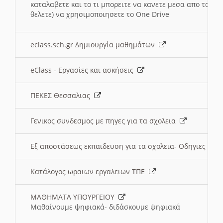
καταλαβετε και το τι μπορειτε να κανετε μεσα απο το σχο
θελετε) να χρησιμοποιησετε το One Drive
eclass.sch.gr Δημιουργία μαθημάτων
eClass - Εργασίες και ασκήσεις
ΠΕΚΕΣ Θεσσαλιας
Γενικος συνδεσμος με πηγες για τα σχολεια
Εξ αποστάσεως εκπαιδευση για τα σχολεια- Οδηγιες
Κατάλογος ωραιων εργαλειων ΤΠΕ
ΜΑΘΗΜΑΤΑ ΥΠΟΥΡΓΕΙΟΥ
Μαθαίνουμε ψηφιακά- διδάσκουμε ψηφιακά