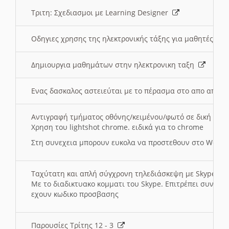
Τριτη: Σχεδιασμοι με Learning Designer
Οδηγιες χρησης της ηλεκτρονικής τάξης για μαθητές
Δημιουργια μαθημάτων στην ηλεκτρονικη ταξη
Ενας δασκαλος αστειεύται με το πέρασμα στο απο αποσ
Αντιγραφή τμήματος οθόνης/κειμένου/φωτό σε δική σας
Χρηση του lightshot chrome. ειδικά για το chrome
Στη συνεχεια μπορουν ευκολα να προστεθουν στο Word 
Ταχύτατη και απλή σύγχρονη τηλεδιάσκεψη με Skype
Με το διαδικτυακο κομματι του Skype. Επιτρέπει συνδε
εχουν κωδικο προσβασης
Παρουσίες Τρίτης 12 - 3