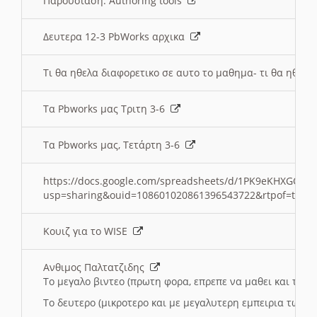
Παρουσιαση: Authoring tools
Δευτερα 12-3 PbWorks αρχικα
Τι θα ηθελα διαφορετικο σε αυτο το μαθημα- τι θα ηθελα
Τα Pbworks μας Τριτη 3-6
Τα Pbworks μας, Τετάρτη 3-6
https://docs.google.com/spreadsheets/d/1PK9eKHXGOJLZ
usp=sharing&ouid=108601020861396543722&rtpof=true
Κουιζ για το WISE
Ανθιμος Παλτατζιδης
Το μεγαλο βιντεο (πρωτη φορα, επρεπε να μαθει και το C
Το δευτερο (μικροτερο και με μεγαλυτερη εμπειρια τωρα)