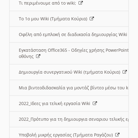
Τι περιμένουμε από το wiki;
Το 1ο μου Wiki (Τμήματα Κούρια)
Οφέλη από εμπλοκή σε διαδικασία δημιουργίας Wiki (Τ
Εγκατάσταση Office365 - Οδηγίες χρήσης PowerPoint γι
οθόνης
Δημιουργία συνεργατικού Wiki (τμήματα Κούρια)
Μια βιντεοδιδασκαλία για μοντάζ βίντεο μέσω του kden
2022_Ιδεες για τελική εργασία Wiki
2022_Πρότυπο για τη δημιουργια σεναριου τελικής εργα
Υποβολή μικρής εργασίας (Τμήματα Ραγάζου)