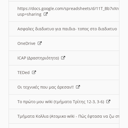
https://docs.google.com/spreadsheets/d/11T_Bb7vXn9
usp=sharing
Ασφαλες διαδικτυο για παιδια- τοπος στο διαδικτυο
OneDrive
ICAP (Δραστηριότητα)
TEDed
Οι τεχνικές που μας άρεσαν!!
Το πρώτο μου wiki (τμήματα Τρίτης 12-3, 3-6)
Τμήματα Κολλια (Ατομικο wiki - Πώς έφτασα να ζω στην 