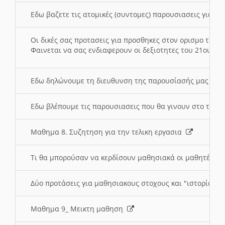
Εδω βαζετε τις ατομικές (συντομες) παρουσιασεις για κ
Οι δικές σας προτασεις για προσθηκες στον ορισμο της
Φαινεται να σας ενδιαφερουν οι δεξιοτητες του 21ου αι
Εδω δηλώνουμε τη διευθυνση της παρουσίασής μας στ
Εδω βλέπουμε τις παρουσιασεις που θα γινουν στο τμη
Μαθημα 8. Συζητηση για την τελικη εργασια
Τι θα μπορούσαν να κερδίσουν μαθησιακά οι μαθητές/τρ
Δύο προτάσεις για μαθησιακους στοχους και "ιστορία" μ
Μαθημα 9_ Μεικτη μαθηση