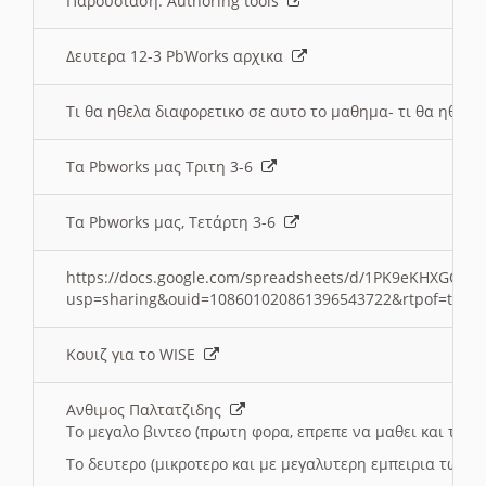
Παρουσιαση: Authoring tools
Δευτερα 12-3 PbWorks αρχικα
Τι θα ηθελα διαφορετικο σε αυτο το μαθημα- τι θα ηθελα
Τα Pbworks μας Τριτη 3-6
Τα Pbworks μας, Τετάρτη 3-6
https://docs.google.com/spreadsheets/d/1PK9eKHXGOJLZ
usp=sharing&ouid=108601020861396543722&rtpof=true
Κουιζ για το WISE
Ανθιμος Παλτατζιδης
Το μεγαλο βιντεο (πρωτη φορα, επρεπε να μαθει και το C
Το δευτερο (μικροτερο και με μεγαλυτερη εμπειρια τωρα)