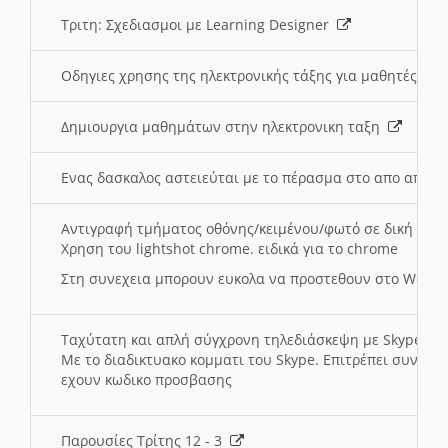
Τριτη: Σχεδιασμοι με Learning Designer
Οδηγιες χρησης της ηλεκτρονικής τάξης για μαθητές
Δημιουργια μαθημάτων στην ηλεκτρονικη ταξη
Ενας δασκαλος αστειεύται με το πέρασμα στο απο αποσ
Αντιγραφή τμήματος οθόνης/κειμένου/φωτό σε δική σας
Χρηση του lightshot chrome. ειδικά για το chrome
Στη συνεχεια μπορουν ευκολα να προστεθουν στο Word 
Ταχύτατη και απλή σύγχρονη τηλεδιάσκεψη με Skype
Με το διαδικτυακο κομματι του Skype. Επιτρέπει συνδε
εχουν κωδικο προσβασης
Παρουσίες Τρίτης 12 - 3