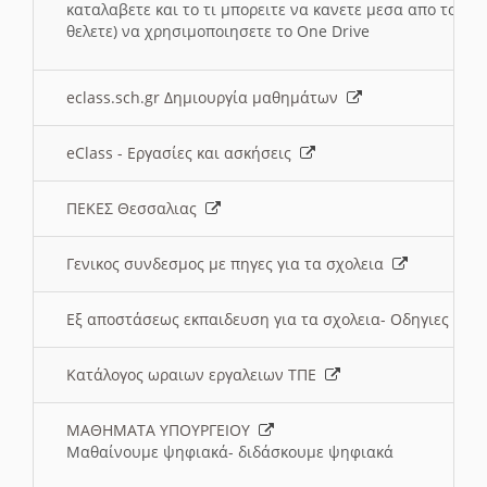
καταλαβετε και το τι μπορειτε να κανετε μεσα απο το σχο
θελετε) να χρησιμοποιησετε το One Drive
eclass.sch.gr Δημιουργία μαθημάτων
eClass - Εργασίες και ασκήσεις
ΠΕΚΕΣ Θεσσαλιας
Γενικος συνδεσμος με πηγες για τα σχολεια
Εξ αποστάσεως εκπαιδευση για τα σχολεια- Οδηγιες
Κατάλογος ωραιων εργαλειων ΤΠΕ
ΜΑΘΗΜΑΤΑ ΥΠΟΥΡΓΕΙΟΥ
Μαθαίνουμε ψηφιακά- διδάσκουμε ψηφιακά