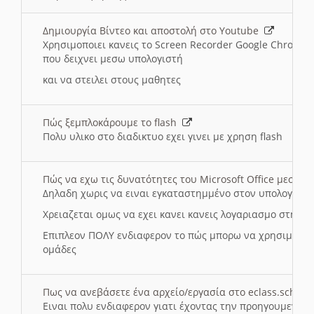
Δημιουργία Βίντεο και αποστολή στο Youtube
Χρησιμοποιει κανεις το Screen Recorder Google Chrome γ
που δειχνει μεσω υπολογιστή
και να στειλει στους μαθητες
Πώς ξεμπλοκάρουμε το flash
Πολυ υλικο στο διαδικτυο εχει γινει με χρηση flash
Πώς να εχω τις δυνατότητες του Microsoft Office μεσω 
Δηλαδη χωρις να ειναι εγκαταστημμένο στον υπολογιστή
Χρειαζεται ομως να εχει κανει κανεις λογαριασμο στη Mic
Επιπλεον ΠΟΛΥ ενδιαφερον το πώς μπορω να χρησιμοποι
ομάδες
Πως να ανεβάσετε ένα αρχείο/εργασία στο eclass.sch.gr
Ειναι πολυ ενδιαφερον γιατι έχοντας την προηγουμενη γ