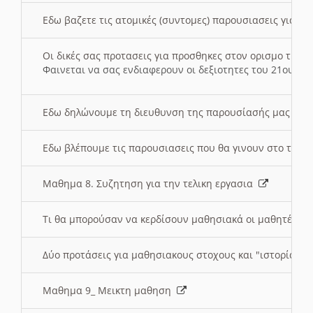
Εδω βαζετε τις ατομικές (συντομες) παρουσιασεις για κ
Οι δικές σας προτασεις για προσθηκες στον ορισμο της
Φαινεται να σας ενδιαφερουν οι δεξιοτητες του 21ου αι
Εδω δηλώνουμε τη διευθυνση της παρουσίασής μας στ
Εδω βλέπουμε τις παρουσιασεις που θα γινουν στο τμη
Μαθημα 8. Συζητηση για την τελικη εργασια
Τι θα μπορούσαν να κερδίσουν μαθησιακά οι μαθητές/τρ
Δύο προτάσεις για μαθησιακους στοχους και "ιστορία" μ
Μαθημα 9_ Μεικτη μαθηση