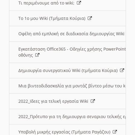
Τι περιμένουμε από το wiki;
Το 1ο μου Wiki (Τμήματα Κούρια)
Οφέλη από εμπλοκή σε διαδικασία δημιουργίας Wiki (Τ
Εγκατάσταση Office365 - Οδηγίες χρήσης PowerPoint γι
οθόνης
Δημιουργία συνεργατικού Wiki (τμήματα Κούρια)
Μια βιντεοδιδασκαλία για μοντάζ βίντεο μέσω του kden
2022_Ιδεες για τελική εργασία Wiki
2022_Πρότυπο για τη δημιουργια σεναριου τελικής εργα
Υποβολή μικρής εργασίας (Τμήματα Ραγάζου)