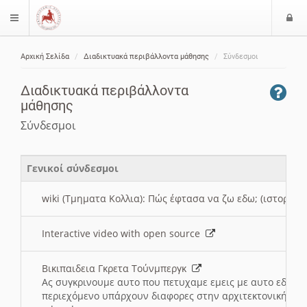
Ε
$langMenu
ί
Αρχική Σελίδα
Διαδικτυακά περιβάλλοντα μάθησης
Σύνδεσμοι
ο
ζήτηση
δ
Διαδικτυακά περιβάλλοντα
ο
μάθησης
ς
Σύνδεσμοι
Γενικοί σύνδεσμοι
wiki (Τμηματα Κολλια): Πώς έφτασα να ζω εδω; (ιστορια)
Interactive video with open source
Βικιπαιδεια Γκρετα Τούνμπεργκ
Ας συγκρινουμε αυτο που πετυχαμε εμεις με αυτο εδω το
περιεχόμενο υπάρχουν διαφορες στην αρχιτεκτονική της