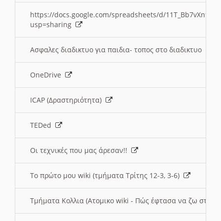
https://docs.google.com/spreadsheets/d/11T_Bb7vXn9
usp=sharing
Ασφαλες διαδικτυο για παιδια- τοπος στο διαδικτυο
OneDrive
ICAP (Δραστηριότητα)
TEDed
Οι τεχνικές που μας άρεσαν!!
Το πρώτο μου wiki (τμήματα Τρίτης 12-3, 3-6)
Τμήματα Κολλια (Ατομικο wiki - Πώς έφτασα να ζω στην 