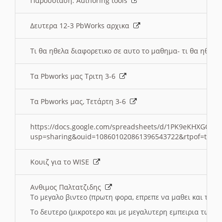
Παρουσιαση: Authoring tools
Δευτερα 12-3 PbWorks αρχικα
Τι θα ηθελα διαφορετικο σε αυτο το μαθημα- τι θα ηθελα
Τα Pbworks μας Τριτη 3-6
Τα Pbworks μας, Τετάρτη 3-6
https://docs.google.com/spreadsheets/d/1PK9eKHXGOJLZ
usp=sharing&ouid=108601020861396543722&rtpof=true
Κουιζ για το WISE
Ανθιμος Παλτατζιδης
Το μεγαλο βιντεο (πρωτη φορα, επρεπε να μαθει και το C
Το δευτερο (μικροτερο και με μεγαλυτερη εμπειρια τωρα)