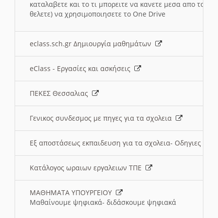
καταλαβετε και το τι μπορειτε να κανετε μεσα απο το σχο
θελετε) να χρησιμοποιησετε το One Drive
eclass.sch.gr Δημιουργία μαθημάτων
eClass - Εργασίες και ασκήσεις
ΠΕΚΕΣ Θεσσαλιας
Γενικος συνδεσμος με πηγες για τα σχολεια
Εξ αποστάσεως εκπαιδευση για τα σχολεια- Οδηγιες
Κατάλογος ωραιων εργαλειων ΤΠΕ
ΜΑΘΗΜΑΤΑ ΥΠΟΥΡΓΕΙΟΥ
Μαθαίνουμε ψηφιακά- διδάσκουμε ψηφιακά