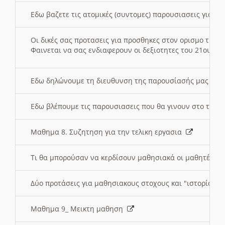
Εδω βαζετε τις ατομικές (συντομες) παρουσιασεις για κ
Οι δικές σας προτασεις για προσθηκες στον ορισμο της
Φαινεται να σας ενδιαφερουν οι δεξιοτητες του 21ου αι
Εδω δηλώνουμε τη διευθυνση της παρουσίασής μας στ
Εδω βλέπουμε τις παρουσιασεις που θα γινουν στο τμη
Μαθημα 8. Συζητηση για την τελικη εργασια
Τι θα μπορούσαν να κερδίσουν μαθησιακά οι μαθητές/τρ
Δύο προτάσεις για μαθησιακους στοχους και "ιστορία" μ
Μαθημα 9_ Μεικτη μαθηση