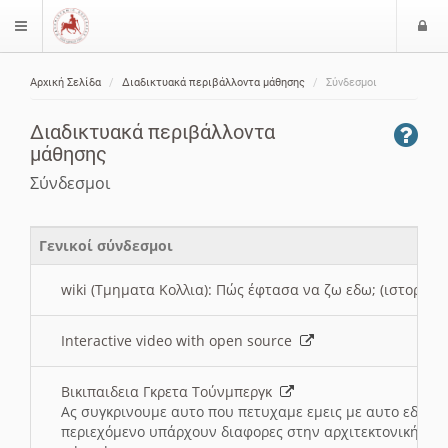
Ε
$langMenu
ί
Αρχική Σελίδα
Διαδικτυακά περιβάλλοντα μάθησης
Σύνδεσμοι
ο
ζήτηση
δ
Διαδικτυακά περιβάλλοντα
ο
μάθησης
ς
Σύνδεσμοι
Γενικοί σύνδεσμοι
wiki (Τμηματα Κολλια): Πώς έφτασα να ζω εδω; (ιστορια)
Interactive video with open source
Βικιπαιδεια Γκρετα Τούνμπεργκ
Ας συγκρινουμε αυτο που πετυχαμε εμεις με αυτο εδω το
περιεχόμενο υπάρχουν διαφορες στην αρχιτεκτονική της