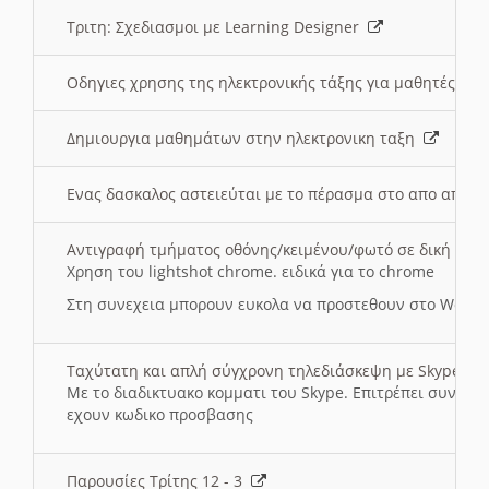
Τριτη: Σχεδιασμοι με Learning Designer
Οδηγιες χρησης της ηλεκτρονικής τάξης για μαθητές
Δημιουργια μαθημάτων στην ηλεκτρονικη ταξη
Ενας δασκαλος αστειεύται με το πέρασμα στο απο αποσ
Αντιγραφή τμήματος οθόνης/κειμένου/φωτό σε δική σας
Χρηση του lightshot chrome. ειδικά για το chrome
Στη συνεχεια μπορουν ευκολα να προστεθουν στο Word 
Ταχύτατη και απλή σύγχρονη τηλεδιάσκεψη με Skype
Με το διαδικτυακο κομματι του Skype. Επιτρέπει συνδε
εχουν κωδικο προσβασης
Παρουσίες Τρίτης 12 - 3