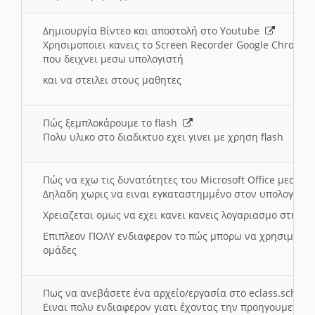
Δημιουργία Βίντεο και αποστολή στο Youtube
Χρησιμοποιει κανεις το Screen Recorder Google Chrome γ
που δειχνει μεσω υπολογιστή
και να στειλει στους μαθητες
Πώς ξεμπλοκάρουμε το flash
Πολυ υλικο στο διαδικτυο εχει γινει με χρηση flash
Πώς να εχω τις δυνατότητες του Microsoft Office μεσω 
Δηλαδη χωρις να ειναι εγκαταστημμένο στον υπολογιστή
Χρειαζεται ομως να εχει κανει κανεις λογαριασμο στη Mic
Επιπλεον ΠΟΛΥ ενδιαφερον το πώς μπορω να χρησιμοποι
ομάδες
Πως να ανεβάσετε ένα αρχείο/εργασία στο eclass.sch.gr
Ειναι πολυ ενδιαφερον γιατι έχοντας την προηγουμενη γ