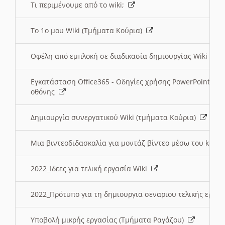
Τι περιμένουμε από το wiki;
Το 1ο μου Wiki (Τμήματα Κούρια)
Οφέλη από εμπλοκή σε διαδικασία δημιουργίας Wiki (Τ
Εγκατάσταση Office365 - Οδηγίες χρήσης PowerPoint γι
οθόνης
Δημιουργία συνεργατικού Wiki (τμήματα Κούρια)
Μια βιντεοδιδασκαλία για μοντάζ βίντεο μέσω του kden
2022_Ιδεες για τελική εργασία Wiki
2022_Πρότυπο για τη δημιουργια σεναριου τελικής εργα
Υποβολή μικρής εργασίας (Τμήματα Ραγάζου)