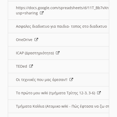
https://docs.google.com/spreadsheets/d/11T_Bb7vXn9
usp=sharing
Ασφαλες διαδικτυο για παιδια- τοπος στο διαδικτυο
OneDrive
ICAP (Δραστηριότητα)
TEDed
Οι τεχνικές που μας άρεσαν!!
Το πρώτο μου wiki (τμήματα Τρίτης 12-3, 3-6)
Τμήματα Κολλια (Ατομικο wiki - Πώς έφτασα να ζω στην 