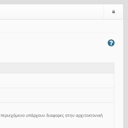
Ε
ί
σ
ο
δ
ο
ς
ο περιεχόμενο υπάρχουν διαφορες στην αρχιτεκτονική