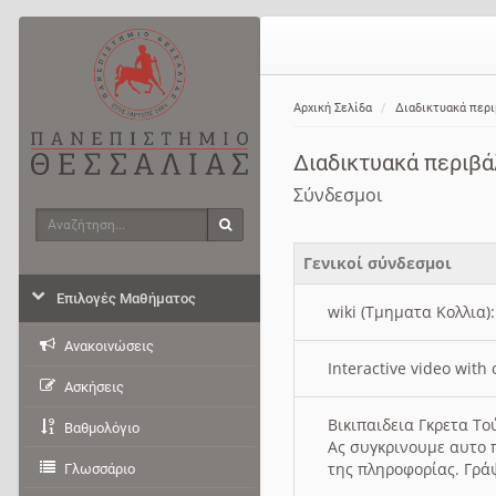
Αρχική Σελίδα
Διαδικτυακά περ
Διαδικτυακά περιβ
Σύνδεσμοι
Αναζήτηση
Αναζήτηση
Γενικοί σύνδεσμοι
Επιλογές Μαθήματος
wiki (Τμηματα Κολλια)
Ανακοινώσεις
Interactive video wit
Ασκήσεις
Βικιπαιδεια Γκρετα Τ
Βαθμολόγιο
Ας συγκρινουμε αυτο 
της πληροφορίας. Γρά
Γλωσσάριο