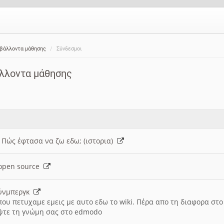
ιβάλλοντα μάθησης
Σύνδεσμοι
άλλοντα μάθησης
: Πώς έφτασα να ζω εδω; (ιστορια)
h open source
ούνμπεργκ
που πετυχαμε εμεις με αυτο εδω το wiki. Πέρα απο τη διαφορα στ
ψτε τη γνώμη σας στο edmodo