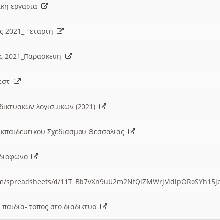
λικη εργασια
ες 2021_ Τεταρτη
ίες 2021_Παρασκευη
τεστ
δικτυακων λογισμικων (2021)
 Εκπαιδευτικου Σχεδιασμου Θεσσαλιας
Ραδιοφωνο
.com/spreadsheets/d/11T_Bb7vXn9uU2m2NfQiZMWrjMdlpORoSYh15j
α παιδια- τοπος στο διαδικτυο