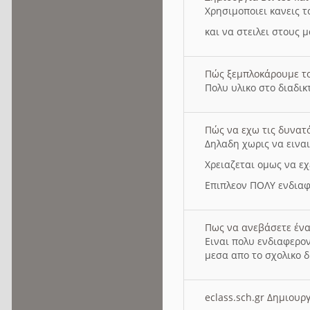
Χρησιμοποιει κανεις τ
και να στειλει στους 
Πώς ξεμπλοκάρουμε τ
Πολυ υλικο στο διαδικτ
Πώς να εχω τις δυνατ
Δηλαδη χωρις να εινα
Χρειαζεται ομως να εχ
Επιπλεον ΠΟΛΥ ενδιαφ
Πως να ανεβάσετε ένα
Ειναι πολυ ενδιαφερον
μεσα απο το σχολικο δ
eclass.sch.gr Δημιο