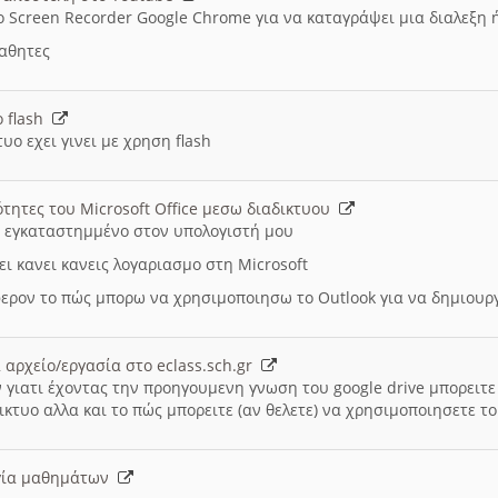
ο Screen Recorder Google Chrome για να καταγράψει μια διαλεξη 
μαθητες
ο flash
υο εχει γινει με χρηση flash
ότητες του Microsoft Office μεσω διαδικτυου
ι εγκαταστημμένο στον υπολογιστή μου
ει κανει κανεις λογαριασμο στη Microsoft
ερον το πώς μπορω να χρησιμοποιησω το Outlook για να δημιου
 αρχείο/εργασία στο eclass.sch.gr
 γιατι έχοντας την προηγουμενη γνωση του google drive μπορειτε 
ικτυο αλλα και το πώς μπορειτε (αν θελετε) να χρησιμοποιησετε το
υργία μαθημάτων