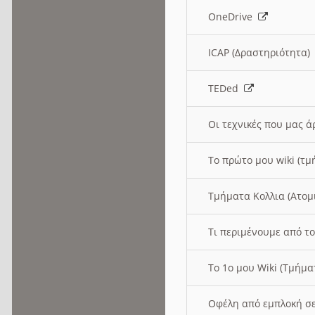
OneDrive
ICAP (Δραστηριότητα
TEDed
Οι τεχνικές που μας 
Το πρώτο μου wiki (τμ
Τμήματα Κολλια (Ατομ
Τι περιμένουμε από το
Το 1ο μου Wiki (Τμήμ
Οφέλη από εμπλοκή σε