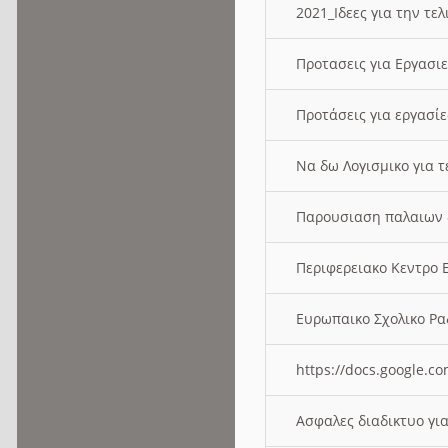
2021_Ιδεες για την τε
Προτασεις για Εργασι
Προτάσεις για εργασ
Να δω Λογισμικο για 
Παρουσιαση παλαιων 
Περιφερειακο Κεντρο
Ευρωπαικο Σχολικο 
https://docs.google
Ασφαλες διαδικτυο γι