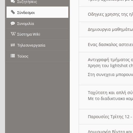
Συζητήσεις
Σύνδεσμοι
Οδηγιες χρησης της η
Συνομιλία
Δημιουργια μαθημάτω
Σύστημα Wiki
Ενας δασκαλος αστει
Τηλεσυνεργασία
Τοίχος
Αντιγραφή τμήματος ο
Χρηση του lightshot c
Στη συνεχεια μπορουν
Ταχύτατη και απλή σ
Με το διαδικτυακο κο
Παρουσίες Τρίτης 12 
Δημιουργία Βίντεο κα