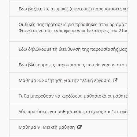
Εδω βαζετε τις ατομικές (συντομες) παρουσιασεις για κ
Οι δικές σας προτασεις για προσθηκες στον ορισμο της
Φαινεται να σας ενδιαφερουν οι δεξιοτητες του 21ου αι
Εδω δηλώνουμε τη διευθυνση της παρουσίασής μας στ
Εδω βλέπουμε τις παρουσιασεις που θα γινουν στο τμη
Μαθημα 8. Συζητηση για την τελικη εργασια
Τι θα μπορούσαν να κερδίσουν μαθησιακά οι μαθητές/τρ
Δύο προτάσεις για μαθησιακους στοχους και "ιστορία" μ
Μαθημα 9_ Μεικτη μαθηση