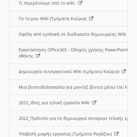
Τι περιμένουμε από το wiki;
Το 1ο μου Wiki (Τμήματα Κούρια)
Οφέλη από εμπλοκή σε διαδικασία δημιουργίας Wiki (Τ
Εγκατάσταση Office365 - Οδηγίες χρήσης PowerPoint γι
οθόνης
Δημιουργία συνεργατικού Wiki (τμήματα Κούρια)
Μια βιντεοδιδασκαλία για μοντάζ βίντεο μέσω του kden
2022_Ιδεες για τελική εργασία Wiki
2022_Πρότυπο για τη δημιουργια σεναριου τελικής εργα
Υποβολή μικρής εργασίας (Τμήματα Ραγάζου)