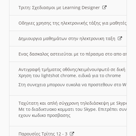
Τριτη: Σχεδιασμοι με Learning Designer
Οδηγιες χρησης της ηλεκτρονικής τάξης για μαθητές
Δημιουργια μαθημάτων στην ηλεκτρονικη ταξη
Ενας δασκαλος αστειεύται με το πέρασμα στο απο αποσ
Αντιγραφή τμήματος οθόνης/κειμένου/φωτό σε δική σας
Χρηση του lightshot chrome. ειδικά για το chrome
Στη συνεχεια μπορουν ευκολα να προστεθουν στο Word 
Ταχύτατη και απλή σύγχρονη τηλεδιάσκεψη με Skype
Με το διαδικτυακο κομματι του Skype. Επιτρέπει συνδε
εχουν κωδικο προσβασης
Παρουσίες Τρίτης 12 - 3