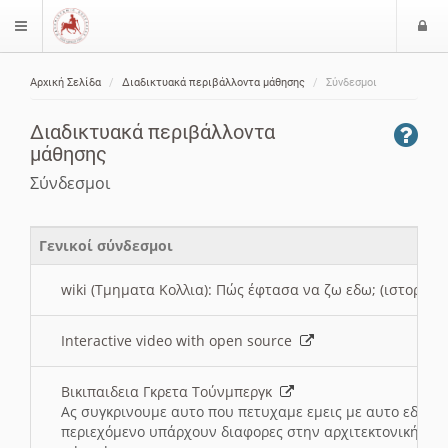
Ε
$langMenu
ί
Αρχική Σελίδα
Διαδικτυακά περιβάλλοντα μάθησης
Σύνδεσμοι
ο
ζήτηση
δ
Διαδικτυακά περιβάλλοντα
ο
μάθησης
ς
Σύνδεσμοι
Γενικοί σύνδεσμοι
wiki (Τμηματα Κολλια): Πώς έφτασα να ζω εδω; (ιστορια)
Interactive video with open source
Βικιπαιδεια Γκρετα Τούνμπεργκ
Ας συγκρινουμε αυτο που πετυχαμε εμεις με αυτο εδω το
περιεχόμενο υπάρχουν διαφορες στην αρχιτεκτονική της