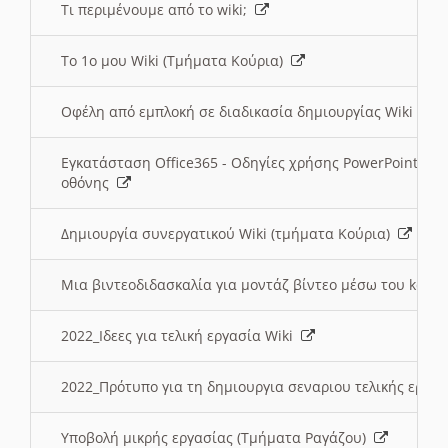
Τι περιμένουμε από το wiki;
Το 1ο μου Wiki (Τμήματα Κούρια)
Οφέλη από εμπλοκή σε διαδικασία δημιουργίας Wiki (Τ
Εγκατάσταση Office365 - Οδηγίες χρήσης PowerPoint γι
οθόνης
Δημιουργία συνεργατικού Wiki (τμήματα Κούρια)
Μια βιντεοδιδασκαλία για μοντάζ βίντεο μέσω του kden
2022_Ιδεες για τελική εργασία Wiki
2022_Πρότυπο για τη δημιουργια σεναριου τελικής εργα
Υποβολή μικρής εργασίας (Τμήματα Ραγάζου)