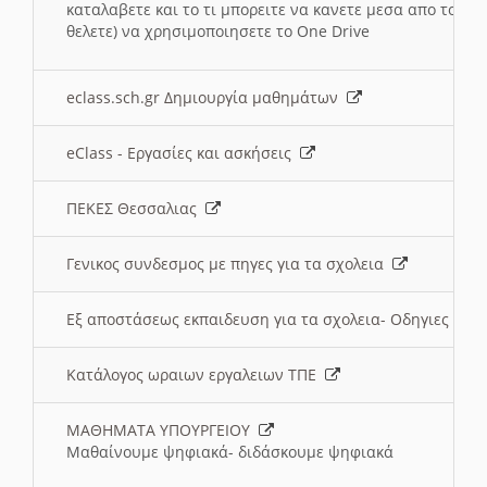
καταλαβετε και το τι μπορειτε να κανετε μεσα απο το σχο
θελετε) να χρησιμοποιησετε το One Drive
eclass.sch.gr Δημιουργία μαθημάτων
eClass - Εργασίες και ασκήσεις
ΠΕΚΕΣ Θεσσαλιας
Γενικος συνδεσμος με πηγες για τα σχολεια
Εξ αποστάσεως εκπαιδευση για τα σχολεια- Οδηγιες
Κατάλογος ωραιων εργαλειων ΤΠΕ
ΜΑΘΗΜΑΤΑ ΥΠΟΥΡΓΕΙΟΥ
Μαθαίνουμε ψηφιακά- διδάσκουμε ψηφιακά