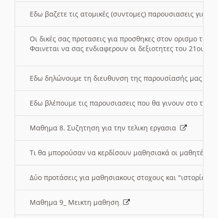
Εδω βαζετε τις ατομικές (συντομες) παρουσιασεις για κ
Οι δικές σας προτασεις για προσθηκες στον ορισμο της
Φαινεται να σας ενδιαφερουν οι δεξιοτητες του 21ου αι
Εδω δηλώνουμε τη διευθυνση της παρουσίασής μας στ
Εδω βλέπουμε τις παρουσιασεις που θα γινουν στο τμη
Μαθημα 8. Συζητηση για την τελικη εργασια
Τι θα μπορούσαν να κερδίσουν μαθησιακά οι μαθητές/τρ
Δύο προτάσεις για μαθησιακους στοχους και "ιστορία" μ
Μαθημα 9_ Μεικτη μαθηση