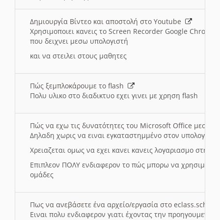
Δημιουργία Βίντεο και αποστολή στο Youtube
Χρησιμοποιει κανεις το Screen Recorder Google Chrome γ
που δειχνει μεσω υπολογιστή
και να στειλει στους μαθητες
Πώς ξεμπλοκάρουμε το flash
Πολυ υλικο στο διαδικτυο εχει γινει με χρηση flash
Πώς να εχω τις δυνατότητες του Microsoft Office μεσω 
Δηλαδη χωρις να ειναι εγκαταστημμένο στον υπολογιστή
Χρειαζεται ομως να εχει κανει κανεις λογαριασμο στη Mic
Επιπλεον ΠΟΛΥ ενδιαφερον το πώς μπορω να χρησιμοποι
ομάδες
Πως να ανεβάσετε ένα αρχείο/εργασία στο eclass.sch.gr
Ειναι πολυ ενδιαφερον γιατι έχοντας την προηγουμενη γ