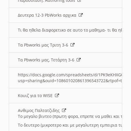
Παρουσιαση: Authoring tools
Δευτερα 12-3 PbWorks αρχικα
Τι θα ηθελα διαφορετικο σε αυτο το μαθημα- τι θα ηθελα
Τα Pbworks μας Τριτη 3-6
Τα Pbworks μας, Τετάρτη 3-6
https://docs.google.com/spreadsheets/d/1PK9eKHXGOJLZ
usp=sharing&ouid=108601020861396543722&rtpof=true
Κουιζ για το WISE
Ανθιμος Παλτατζιδης
Το μεγαλο βιντεο (πρωτη φορα, επρεπε να μαθει και το C
Το δευτερο (μικροτερο και με μεγαλυτερη εμπειρια τωρα)