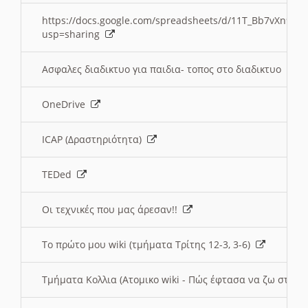
https://docs.google.com/spreadsheets/d/11T_Bb7vXn9
usp=sharing
Ασφαλες διαδικτυο για παιδια- τοπος στο διαδικτυο
OneDrive
ICAP (Δραστηριότητα)
TEDed
Οι τεχνικές που μας άρεσαν!!
Το πρώτο μου wiki (τμήματα Τρίτης 12-3, 3-6)
Τμήματα Κολλια (Ατομικο wiki - Πώς έφτασα να ζω στην 