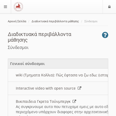
Ε
$langMenu
ί
Αρχική Σελίδα
Διαδικτυακά περιβάλλοντα μάθησης
Σύνδεσμοι
ο
ζήτηση
δ
Διαδικτυακά περιβάλλοντα
ο
μάθησης
ς
Σύνδεσμοι
Γενικοί σύνδεσμοι
wiki (Τμηματα Κολλια): Πώς έφτασα να ζω εδω; (ιστορια)
Interactive video with open source
Βικιπαιδεια Γκρετα Τούνμπεργκ
Ας συγκρινουμε αυτο που πετυχαμε εμεις με αυτο εδω το
περιεχόμενο υπάρχουν διαφορες στην αρχιτεκτονική της