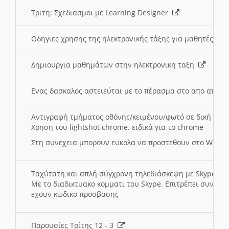
Τριτη: Σχεδιασμοι με Learning Designer
Οδηγιες χρησης της ηλεκτρονικής τάξης για μαθητές
Δημιουργια μαθημάτων στην ηλεκτρονικη ταξη
Ενας δασκαλος αστειεύται με το πέρασμα στο απο αποσ
Αντιγραφή τμήματος οθόνης/κειμένου/φωτό σε δική σας
Χρηση του lightshot chrome. ειδικά για το chrome
Στη συνεχεια μπορουν ευκολα να προστεθουν στο Word 
Ταχύτατη και απλή σύγχρονη τηλεδιάσκεψη με Skype
Με το διαδικτυακο κομματι του Skype. Επιτρέπει συνδε
εχουν κωδικο προσβασης
Παρουσίες Τρίτης 12 - 3