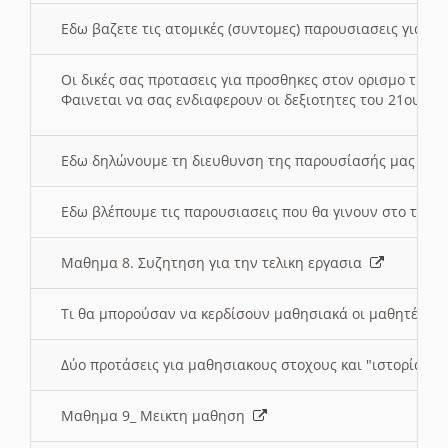
Εδω βαζετε τις ατομικές (συντομες) παρουσιασεις για κ
Οι δικές σας προτασεις για προσθηκες στον ορισμο της
Φαινεται να σας ενδιαφερουν οι δεξιοτητες του 21ου αι
Εδω δηλώνουμε τη διευθυνση της παρουσίασής μας στ
Εδω βλέπουμε τις παρουσιασεις που θα γινουν στο τμη
Μαθημα 8. Συζητηση για την τελικη εργασια
Τι θα μπορούσαν να κερδίσουν μαθησιακά οι μαθητές/τρ
Δύο προτάσεις για μαθησιακους στοχους και "ιστορία" μ
Μαθημα 9_ Μεικτη μαθηση