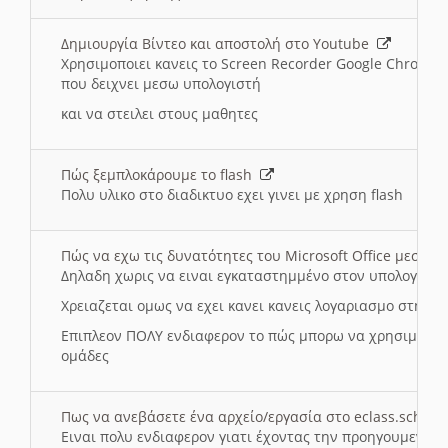
Δημιουργία Βίντεο και αποστολή στο Youtube
Χρησιμοποιει κανεις το Screen Recorder Google Chrome γ
που δειχνει μεσω υπολογιστή
και να στειλει στους μαθητες
Πώς ξεμπλοκάρουμε το flash
Πολυ υλικο στο διαδικτυο εχει γινει με χρηση flash
Πώς να εχω τις δυνατότητες του Microsoft Office μεσω 
Δηλαδη χωρις να ειναι εγκαταστημμένο στον υπολογιστή
Χρειαζεται ομως να εχει κανει κανεις λογαριασμο στη Mic
Επιπλεον ΠΟΛΥ ενδιαφερον το πώς μπορω να χρησιμοποι
ομάδες
Πως να ανεβάσετε ένα αρχείο/εργασία στο eclass.sch.gr
Ειναι πολυ ενδιαφερον γιατι έχοντας την προηγουμενη γ