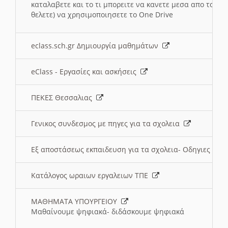
καταλαβετε και το τι μπορειτε να κανετε μεσα απο το σχο
θελετε) να χρησιμοποιησετε το One Drive
eclass.sch.gr Δημιουργία μαθημάτων
eClass - Εργασίες και ασκήσεις
ΠΕΚΕΣ Θεσσαλιας
Γενικος συνδεσμος με πηγες για τα σχολεια
Εξ αποστάσεως εκπαιδευση για τα σχολεια- Οδηγιες
Κατάλογος ωραιων εργαλειων ΤΠΕ
ΜΑΘΗΜΑΤΑ ΥΠΟΥΡΓΕΙΟΥ
Μαθαίνουμε ψηφιακά- διδάσκουμε ψηφιακά