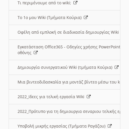
Τι περιμένουμε από το wiki;
Το 1ο μου Wiki (Τμήματα Κούρια)
Οφέλη από εμπλοκή σε διαδικασία δημιουργίας Wiki (Τ
Εγκατάσταση Office365 - Οδηγίες χρήσης PowerPoint γι
οθόνης
Δημιουργία συνεργατικού Wiki (τμήματα Κούρια)
Μια βιντεοδιδασκαλία για μοντάζ βίντεο μέσω του kden
2022_Ιδεες για τελική εργασία Wiki
2022_Πρότυπο για τη δημιουργια σεναριου τελικής εργα
Υποβολή μικρής εργασίας (Τμήματα Ραγάζου)