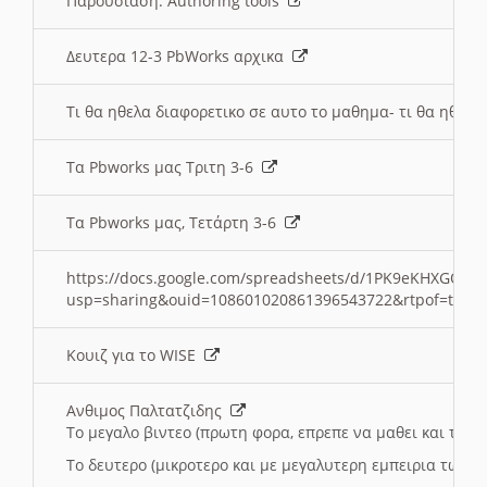
Παρουσιαση: Authoring tools
Δευτερα 12-3 PbWorks αρχικα
Τι θα ηθελα διαφορετικο σε αυτο το μαθημα- τι θα ηθελα
Τα Pbworks μας Τριτη 3-6
Τα Pbworks μας, Τετάρτη 3-6
https://docs.google.com/spreadsheets/d/1PK9eKHXGOJLZ
usp=sharing&ouid=108601020861396543722&rtpof=true
Κουιζ για το WISE
Ανθιμος Παλτατζιδης
Το μεγαλο βιντεο (πρωτη φορα, επρεπε να μαθει και το C
Το δευτερο (μικροτερο και με μεγαλυτερη εμπειρια τωρα)