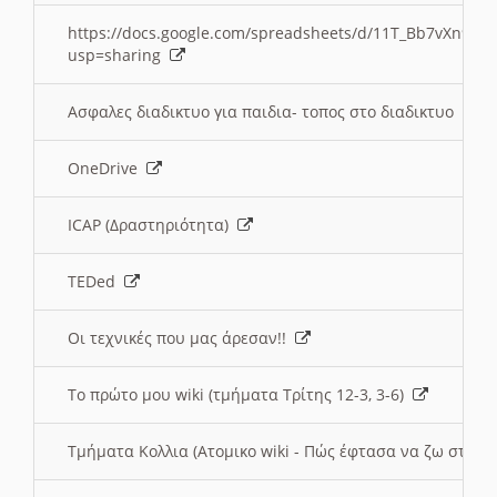
https://docs.google.com/spreadsheets/d/11T_Bb7vXn9
usp=sharing
Ασφαλες διαδικτυο για παιδια- τοπος στο διαδικτυο
OneDrive
ICAP (Δραστηριότητα)
TEDed
Οι τεχνικές που μας άρεσαν!!
Το πρώτο μου wiki (τμήματα Τρίτης 12-3, 3-6)
Τμήματα Κολλια (Ατομικο wiki - Πώς έφτασα να ζω στην 