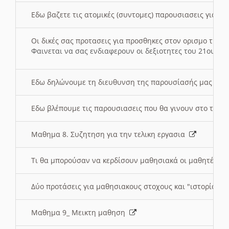
Εδω βαζετε τις ατομικές (συντομες) παρουσιασεις για κ
Οι δικές σας προτασεις για προσθηκες στον ορισμο της
Φαινεται να σας ενδιαφερουν οι δεξιοτητες του 21ου αι
Εδω δηλώνουμε τη διευθυνση της παρουσίασής μας στ
Εδω βλέπουμε τις παρουσιασεις που θα γινουν στο τμη
Μαθημα 8. Συζητηση για την τελικη εργασια
Τι θα μπορούσαν να κερδίσουν μαθησιακά οι μαθητές/τρ
Δύο προτάσεις για μαθησιακους στοχους και "ιστορία" μ
Μαθημα 9_ Μεικτη μαθηση