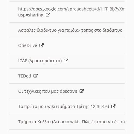
https://docs.google.com/spreadsheets/d/11T_Bb7vXn9
usp=sharing
Ασφαλες διαδικτυο για παιδια- τοπος στο διαδικτυο
OneDrive
ICAP (Δραστηριότητα)
TEDed
Οι τεχνικές που μας άρεσαν!!
Το πρώτο μου wiki (τμήματα Τρίτης 12-3, 3-6)
Τμήματα Κολλια (Ατομικο wiki - Πώς έφτασα να ζω στην 