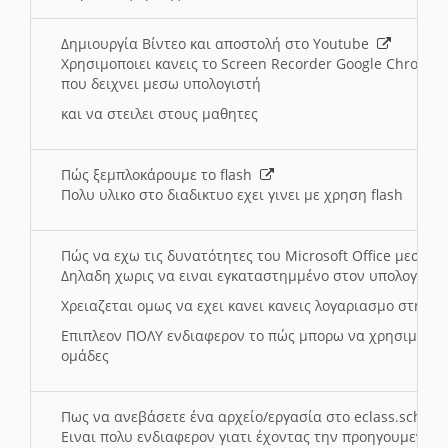
Δημιουργία Βίντεο και αποστολή στο Youtube
Χρησιμοποιει κανεις το Screen Recorder Google Chrome γ
που δειχνει μεσω υπολογιστή
και να στειλει στους μαθητες
Πώς ξεμπλοκάρουμε το flash
Πολυ υλικο στο διαδικτυο εχει γινει με χρηση flash
Πώς να εχω τις δυνατότητες του Microsoft Office μεσω 
Δηλαδη χωρις να ειναι εγκαταστημμένο στον υπολογιστή
Χρειαζεται ομως να εχει κανει κανεις λογαριασμο στη Mic
Επιπλεον ΠΟΛΥ ενδιαφερον το πώς μπορω να χρησιμοποι
ομάδες
Πως να ανεβάσετε ένα αρχείο/εργασία στο eclass.sch.gr
Ειναι πολυ ενδιαφερον γιατι έχοντας την προηγουμενη γ