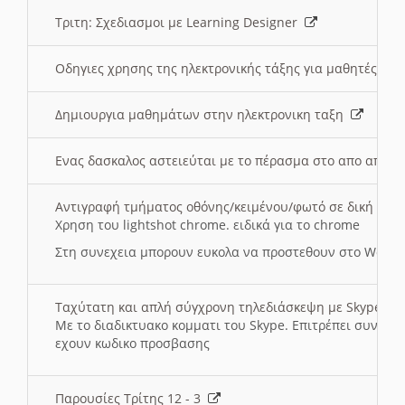
Τριτη: Σχεδιασμοι με Learning Designer
Οδηγιες χρησης της ηλεκτρονικής τάξης για μαθητές
Δημιουργια μαθημάτων στην ηλεκτρονικη ταξη
Ενας δασκαλος αστειεύται με το πέρασμα στο απο αποσ
Αντιγραφή τμήματος οθόνης/κειμένου/φωτό σε δική σας
Χρηση του lightshot chrome. ειδικά για το chrome
Στη συνεχεια μπορουν ευκολα να προστεθουν στο Word 
Ταχύτατη και απλή σύγχρονη τηλεδιάσκεψη με Skype
Με το διαδικτυακο κομματι του Skype. Επιτρέπει συνδε
εχουν κωδικο προσβασης
Παρουσίες Τρίτης 12 - 3