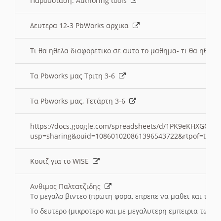
Παρουσιαση: Authoring tools
Δευτερα 12-3 PbWorks αρχικα
Τι θα ηθελα διαφορετικο σε αυτο το μαθημα- τι θα ηθελα
Τα Pbworks μας Τριτη 3-6
Τα Pbworks μας, Τετάρτη 3-6
https://docs.google.com/spreadsheets/d/1PK9eKHXGOJLZ
usp=sharing&ouid=108601020861396543722&rtpof=true
Κουιζ για το WISE
Ανθιμος Παλτατζιδης
Το μεγαλο βιντεο (πρωτη φορα, επρεπε να μαθει και το C
Το δευτερο (μικροτερο και με μεγαλυτερη εμπειρια τωρα)