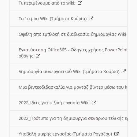
Τι περιμένουμε από το wiki;
Το 1ο μου Wiki (Τμήματα Κούρια)
Οφέλη από εμπλοκή σε διαδικασία δημιουργίας Wiki (Τ
Εγκατάσταση Office365 - Οδηγίες χρήσης PowerPoint γι
οθόνης
Δημιουργία συνεργατικού Wiki (τμήματα Κούρια)
Μια βιντεοδιδασκαλία για μοντάζ βίντεο μέσω του kden
2022_Ιδεες για τελική εργασία Wiki
2022_Πρότυπο για τη δημιουργια σεναριου τελικής εργα
Υποβολή μικρής εργασίας (Τμήματα Ραγάζου)