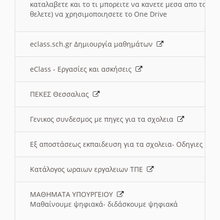
καταλαβετε και το τι μπορειτε να κανετε μεσα απο το σχο
θελετε) να χρησιμοποιησετε το One Drive
eclass.sch.gr Δημιουργία μαθημάτων
eClass - Εργασίες και ασκήσεις
ΠΕΚΕΣ Θεσσαλιας
Γενικος συνδεσμος με πηγες για τα σχολεια
Εξ αποστάσεως εκπαιδευση για τα σχολεια- Οδηγιες
Κατάλογος ωραιων εργαλειων ΤΠΕ
ΜΑΘΗΜΑΤΑ ΥΠΟΥΡΓΕΙΟΥ
Μαθαίνουμε ψηφιακά- διδάσκουμε ψηφιακά