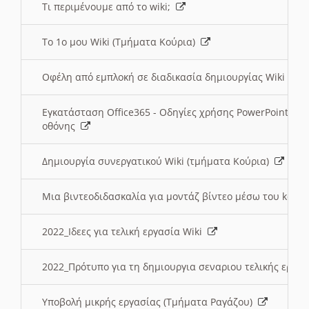
Τι περιμένουμε από το wiki;
Το 1ο μου Wiki (Τμήματα Κούρια)
Οφέλη από εμπλοκή σε διαδικασία δημιουργίας Wiki (Τ
Εγκατάσταση Office365 - Οδηγίες χρήσης PowerPoint γι
οθόνης
Δημιουργία συνεργατικού Wiki (τμήματα Κούρια)
Μια βιντεοδιδασκαλία για μοντάζ βίντεο μέσω του kden
2022_Ιδεες για τελική εργασία Wiki
2022_Πρότυπο για τη δημιουργια σεναριου τελικής εργα
Υποβολή μικρής εργασίας (Τμήματα Ραγάζου)