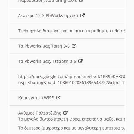
Παρουσιαση: Authoring tools
Δευτερα 12-3 PbWorks αρχικα
Τι θα ηθελα διαφορετικο σε αυτο το μαθημα- τι θα ηθελα
Τα Pbworks μας Τριτη 3-6
Τα Pbworks μας, Τετάρτη 3-6
https://docs.google.com/spreadsheets/d/1PK9eKHXGOJLZ
usp=sharing&ouid=108601020861396543722&rtpof=true
Κουιζ για το WISE
Ανθιμος Παλτατζιδης
Το μεγαλο βιντεο (πρωτη φορα, επρεπε να μαθει και το C
Το δευτερο (μικροτερο και με μεγαλυτερη εμπειρια τωρα)