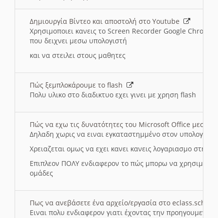
Δημιουργία Βίντεο και αποστολή στο Youtube
Χρησιμοποιει κανεις το Screen Recorder Google Chrome γ
που δειχνει μεσω υπολογιστή
και να στειλει στους μαθητες
Πώς ξεμπλοκάρουμε το flash
Πολυ υλικο στο διαδικτυο εχει γινει με χρηση flash
Πώς να εχω τις δυνατότητες του Microsoft Office μεσω 
Δηλαδη χωρις να ειναι εγκαταστημμένο στον υπολογιστή
Χρειαζεται ομως να εχει κανει κανεις λογαριασμο στη Mic
Επιπλεον ΠΟΛΥ ενδιαφερον το πώς μπορω να χρησιμοποι
ομάδες
Πως να ανεβάσετε ένα αρχείο/εργασία στο eclass.sch.gr
Ειναι πολυ ενδιαφερον γιατι έχοντας την προηγουμενη γ