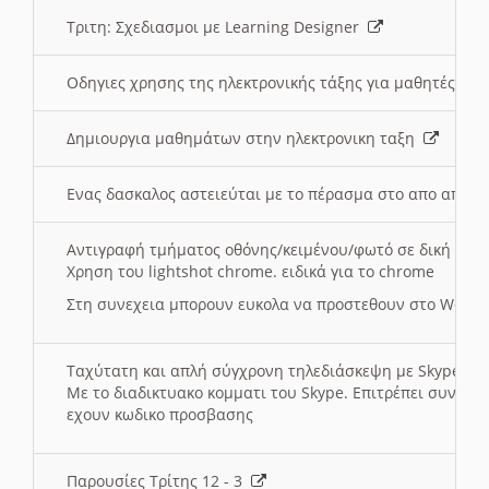
Τριτη: Σχεδιασμοι με Learning Designer
Οδηγιες χρησης της ηλεκτρονικής τάξης για μαθητές
Δημιουργια μαθημάτων στην ηλεκτρονικη ταξη
Ενας δασκαλος αστειεύται με το πέρασμα στο απο αποσ
Αντιγραφή τμήματος οθόνης/κειμένου/φωτό σε δική σας
Χρηση του lightshot chrome. ειδικά για το chrome
Στη συνεχεια μπορουν ευκολα να προστεθουν στο Word 
Ταχύτατη και απλή σύγχρονη τηλεδιάσκεψη με Skype
Με το διαδικτυακο κομματι του Skype. Επιτρέπει συνδε
εχουν κωδικο προσβασης
Παρουσίες Τρίτης 12 - 3