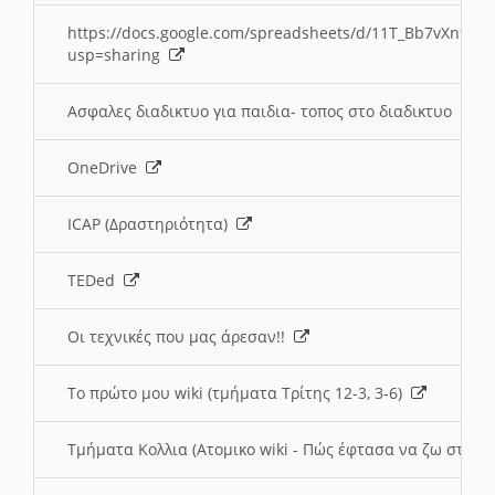
https://docs.google.com/spreadsheets/d/11T_Bb7vXn9
usp=sharing
Ασφαλες διαδικτυο για παιδια- τοπος στο διαδικτυο
OneDrive
ICAP (Δραστηριότητα)
TEDed
Οι τεχνικές που μας άρεσαν!!
Το πρώτο μου wiki (τμήματα Τρίτης 12-3, 3-6)
Τμήματα Κολλια (Ατομικο wiki - Πώς έφτασα να ζω στην 