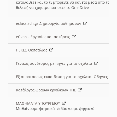
καταλαβετε και το τι μπορειτε να κανετε μεσα απο το σχο
θελετε) να χρησιμοποιησετε το One Drive
eclass.sch.gr Δημιουργία μαθημάτων
eClass - Εργασίες και ασκήσεις
ΠΕΚΕΣ Θεσσαλιας
Γενικος συνδεσμος με πηγες για τα σχολεια
Εξ αποστάσεως εκπαιδευση για τα σχολεια- Οδηγιες
Κατάλογος ωραιων εργαλειων ΤΠΕ
ΜΑΘΗΜΑΤΑ ΥΠΟΥΡΓΕΙΟΥ
Μαθαίνουμε ψηφιακά- διδάσκουμε ψηφιακά