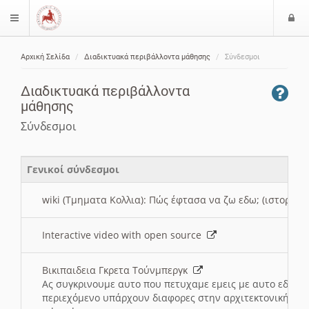
Ε
$langMenu
ί
Αρχική Σελίδα
Διαδικτυακά περιβάλλοντα μάθησης
Σύνδεσμοι
ο
ζήτηση
δ
Διαδικτυακά περιβάλλοντα
ο
μάθησης
ς
Σύνδεσμοι
Γενικοί σύνδεσμοι
wiki (Τμηματα Κολλια): Πώς έφτασα να ζω εδω; (ιστορια)
Interactive video with open source
Βικιπαιδεια Γκρετα Τούνμπεργκ
Ας συγκρινουμε αυτο που πετυχαμε εμεις με αυτο εδω το
περιεχόμενο υπάρχουν διαφορες στην αρχιτεκτονική της