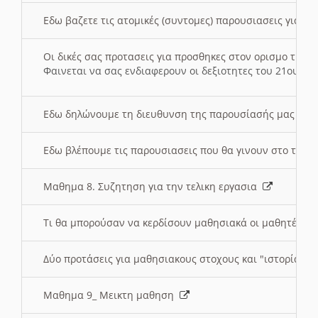
Εδω βαζετε τις ατομικές (συντομες) παρουσιασεις για κ
Οι δικές σας προτασεις για προσθηκες στον ορισμο της
Φαινεται να σας ενδιαφερουν οι δεξιοτητες του 21ου αι
Εδω δηλώνουμε τη διευθυνση της παρουσίασής μας στ
Εδω βλέπουμε τις παρουσιασεις που θα γινουν στο τμη
Μαθημα 8. Συζητηση για την τελικη εργασια
Τι θα μπορούσαν να κερδίσουν μαθησιακά οι μαθητές/τρ
Δύο προτάσεις για μαθησιακους στοχους και "ιστορία" μ
Μαθημα 9_ Μεικτη μαθηση