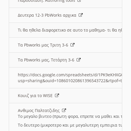
Παρουσιαση: Authoring tools
Δευτερα 12-3 PbWorks αρχικα
Τι θα ηθελα διαφορετικο σε αυτο το μαθημα- τι θα ηθελα
Τα Pbworks μας Τριτη 3-6
Τα Pbworks μας, Τετάρτη 3-6
https://docs.google.com/spreadsheets/d/1PK9eKHXGOJLZ
usp=sharing&ouid=108601020861396543722&rtpof=true
Κουιζ για το WISE
Ανθιμος Παλτατζιδης
Το μεγαλο βιντεο (πρωτη φορα, επρεπε να μαθει και το C
Το δευτερο (μικροτερο και με μεγαλυτερη εμπειρια τωρα)