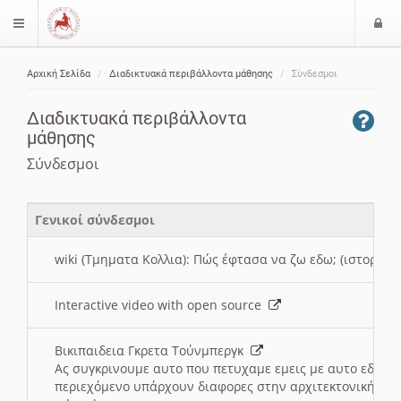
Ε
$langMenu
ί
Αρχική Σελίδα
Διαδικτυακά περιβάλλοντα μάθησης
Σύνδεσμοι
ο
ζήτηση
δ
Διαδικτυακά περιβάλλοντα
ο
μάθησης
ς
Σύνδεσμοι
Γενικοί σύνδεσμοι
wiki (Τμηματα Κολλια): Πώς έφτασα να ζω εδω; (ιστορια)
Interactive video with open source
Βικιπαιδεια Γκρετα Τούνμπεργκ
Ας συγκρινουμε αυτο που πετυχαμε εμεις με αυτο εδω το
περιεχόμενο υπάρχουν διαφορες στην αρχιτεκτονική της