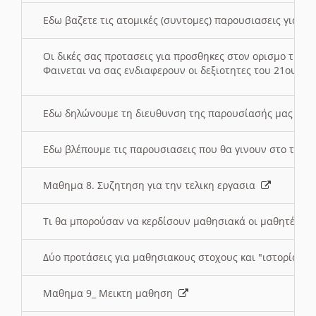
Εδω βαζετε τις ατομικές (συντομες) παρουσιασεις για κ
Οι δικές σας προτασεις για προσθηκες στον ορισμο της
Φαινεται να σας ενδιαφερουν οι δεξιοτητες του 21ου αι
Εδω δηλώνουμε τη διευθυνση της παρουσίασής μας στ
Εδω βλέπουμε τις παρουσιασεις που θα γινουν στο τμη
Μαθημα 8. Συζητηση για την τελικη εργασια
Τι θα μπορούσαν να κερδίσουν μαθησιακά οι μαθητές/τρ
Δύο προτάσεις για μαθησιακους στοχους και "ιστορία" μ
Μαθημα 9_ Μεικτη μαθηση