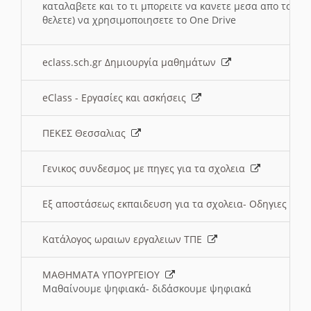
καταλαβετε και το τι μπορειτε να κανετε μεσα απο το σχο
θελετε) να χρησιμοποιησετε το One Drive
eclass.sch.gr Δημιουργία μαθημάτων
eClass - Εργασίες και ασκήσεις
ΠΕΚΕΣ Θεσσαλιας
Γενικος συνδεσμος με πηγες για τα σχολεια
Εξ αποστάσεως εκπαιδευση για τα σχολεια- Οδηγιες
Κατάλογος ωραιων εργαλειων ΤΠΕ
ΜΑΘΗΜΑΤΑ ΥΠΟΥΡΓΕΙΟΥ
Μαθαίνουμε ψηφιακά- διδάσκουμε ψηφιακά