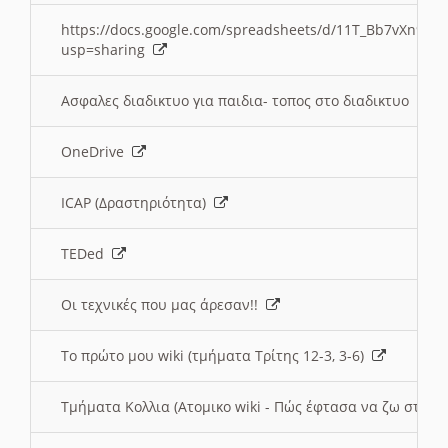
https://docs.google.com/spreadsheets/d/11T_Bb7vXn9
usp=sharing
Ασφαλες διαδικτυο για παιδια- τοπος στο διαδικτυο
OneDrive
ICAP (Δραστηριότητα)
TEDed
Οι τεχνικές που μας άρεσαν!!
Το πρώτο μου wiki (τμήματα Τρίτης 12-3, 3-6)
Τμήματα Κολλια (Ατομικο wiki - Πώς έφτασα να ζω στην 