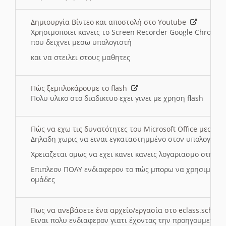
Δημιουργία Βίντεο και αποστολή στο Youtube
Χρησιμοποιει κανεις το Screen Recorder Google Chrome γ
που δειχνει μεσω υπολογιστή
και να στειλει στους μαθητες
Πώς ξεμπλοκάρουμε το flash
Πολυ υλικο στο διαδικτυο εχει γινει με χρηση flash
Πώς να εχω τις δυνατότητες του Microsoft Office μεσω 
Δηλαδη χωρις να ειναι εγκαταστημμένο στον υπολογιστή
Χρειαζεται ομως να εχει κανει κανεις λογαριασμο στη Mic
Επιπλεον ΠΟΛΥ ενδιαφερον το πώς μπορω να χρησιμοποι
ομάδες
Πως να ανεβάσετε ένα αρχείο/εργασία στο eclass.sch.gr
Ειναι πολυ ενδιαφερον γιατι έχοντας την προηγουμενη γ