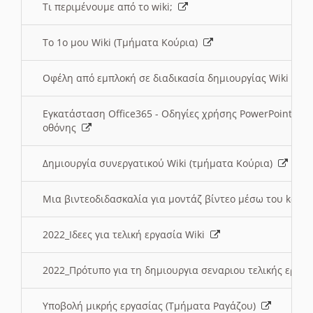
Τι περιμένουμε από το wiki;
Το 1ο μου Wiki (Τμήματα Κούρια)
Οφέλη από εμπλοκή σε διαδικασία δημιουργίας Wiki (Τ
Εγκατάσταση Office365 - Οδηγίες χρήσης PowerPoint γι
οθόνης
Δημιουργία συνεργατικού Wiki (τμήματα Κούρια)
Μια βιντεοδιδασκαλία για μοντάζ βίντεο μέσω του kden
2022_Ιδεες για τελική εργασία Wiki
2022_Πρότυπο για τη δημιουργια σεναριου τελικής εργα
Υποβολή μικρής εργασίας (Τμήματα Ραγάζου)