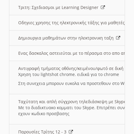
Τριτη: Σχεδιασμοι με Learning Designer
Οδηγιες χρησης της ηλεκτρονικής τάξης για μαθητές
Δημιουργια μαθημάτων στην ηλεκτρονικη ταξη
Ενας δασκαλος αστειεύται με το πέρασμα στο απο αποσ
Αντιγραφή τμήματος οθόνης/κειμένου/φωτό σε δική σας
Χρηση του lightshot chrome. ειδικά για το chrome
Στη συνεχεια μπορουν ευκολα να προστεθουν στο Word 
Ταχύτατη και απλή σύγχρονη τηλεδιάσκεψη με Skype
Με το διαδικτυακο κομματι του Skype. Επιτρέπει συνδε
εχουν κωδικο προσβασης
Παρουσίες Τρίτης 12 - 3